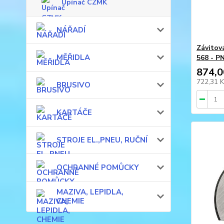
Upínač CZMK
NÁŘADÍ
Závitov
MĚŘIDLA
568 - P
874,0
722,31 
BRUSIVO
KARTÁČE
STROJE EL.,PNEU, RUČNÍ
OCHRANNÉ POMŮCKY
MAZIVA, LEPIDLA,
CHEMIE