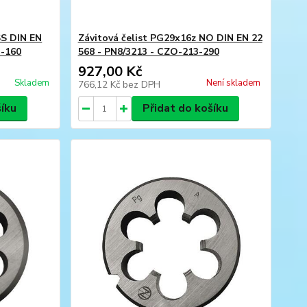
SS DIN EN
Závitová čelist PG29x16z NO DIN EN 22
3-160
568 - PN8/3213 - CZO-213-290
927,00 Kč
Skladem
Není skladem
766,12 Kč
bez DPH
šíku
Přidat do košíku