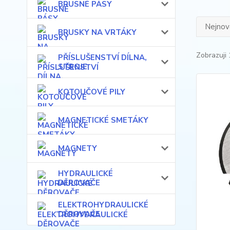
BRUSNÉ PÁSY
Nejnově
BRUSKY NA VRTÁKY
Zobrazuji 
PŘÍSLUŠENSTVÍ DÍLNA,
STROJE
KOTOUČOVÉ PILY
MAGNETICKÉ SMETÁKY
MAGNETY
HYDRAULICKÉ
DĚROVAČE
ELEKTROHYDRAULICKÉ
DĚROVAČE