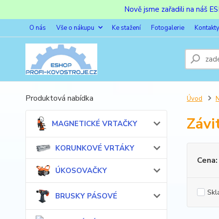
Nově jsme zařadili na náš 
O nás
Vše o nákupu
Ke stažení
Fotogalerie
Kontakt
Produktová nabídka
Úvod
Závi
MAGNETICKÉ VRTAČKY
KORUNKOVÉ VRTÁKY
Cena:
ÚKOSOVAČKY
Skl
BRUSKY PÁSOVÉ