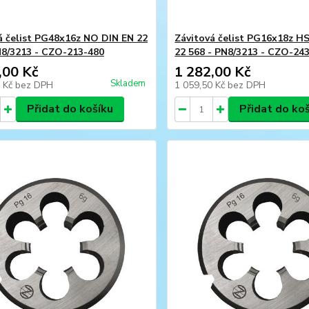
á čelist PG48x16z NO DIN EN 22
Závitová čelist PG16x18z H
N8/3213 - CZO-213-480
22 568 - PN8/3213 - CZO-24
,00 Kč
1 282,00 Kč
Skladem
7 Kč
bez DPH
1 059,50 Kč
bez DPH
Přidat do košíku
Přidat do ko