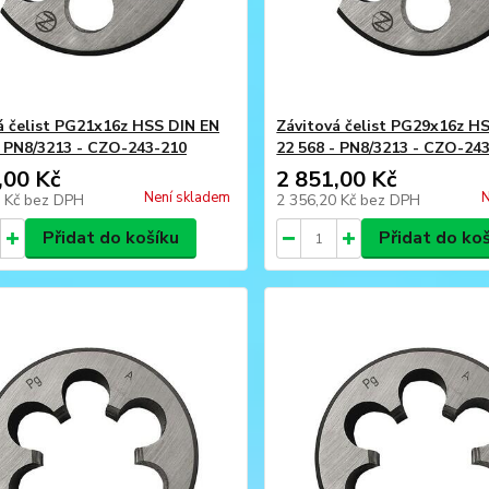
á čelist PG21x16z HSS DIN EN
Závitová čelist PG29x16z H
- PN8/3213 - CZO-243-210
22 568 - PN8/3213 - CZO-24
,00 Kč
2 851,00 Kč
Není skladem
N
6 Kč
bez DPH
2 356,20 Kč
bez DPH
Přidat do košíku
Přidat do ko