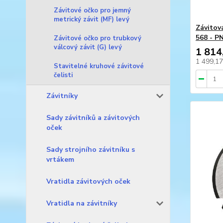
Závitové očko pro jemný
metrický závit (MF) levý
Závitov
568 - P
Závitové očko pro trubkový
válcový závit (G) levý
1 814
1 499,1
Stavitelné kruhové závitové
čelisti
Závitníky
Sady závitníků a závitových
oček
Sady strojního závitníku s
vrtákem
Vratidla závitových oček
Vratidla na závitníky