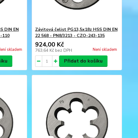
SS DIN EN
Závitová čelist PG13,5x18z HSS DIN EN
3-110
22 568 - PN8/3213 - CZO-243-135
924,00 Kč
ení skladem
Není skladem
763,64 Kč
bez DPH
šíku
Přidat do košíku