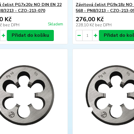
á čelist PG7x20z NO DIN EN 22
Závitová čelist PG9x18z NO
N8/3213 - CZO-213-070
568 - PN8/3213 - CZO-213-0
0 Kč
276,00 Kč
Skladem
Kč
bez DPH
228,10 Kč
bez DPH
Přidat do košíku
Přidat do ko