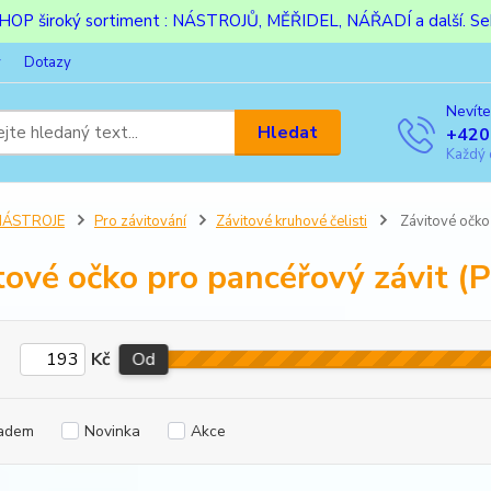
ESHOP široký sortiment : NÁSTROJŮ, MĚŘIDEL, NÁŘADÍ a další. Sek
y
Dotazy
Nevíte
Hledat
+420
Každý 
NÁSTROJE
Pro závitování
Závitové kruhové čelisti
Závitové očko 
tové očko pro pancéřový závit (P
Kč
Od
adem
Novinka
Akce