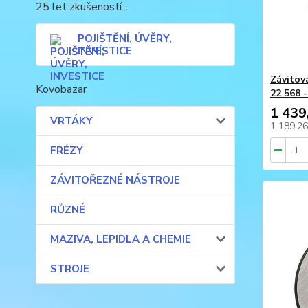
25 let zkušeností...
POJIŠTĚNÍ, ÚVĚRY,
INVESTICE
Závitov
Kovobazar
22 568 
1 439
VRTÁKY
1 189,2
FRÉZY
ZÁVITOŘEZNÉ NÁSTROJE
RŮZNÉ
MAZIVA, LEPIDLA A CHEMIE
STROJE