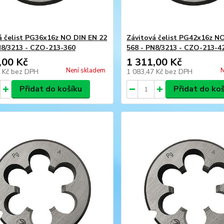
á čelist PG36x16z NO DIN EN 22
Závitová čelist PG42x16z N
N8/3213 - CZO-213-360
568 - PN8/3213 - CZO-213-4
,00 Kč
1 311,00 Kč
Není skladem
N
2 Kč
bez DPH
1 083,47 Kč
bez DPH
Přidat do košíku
Přidat do ko