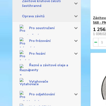
Závitové kruhové čelisti
šestihranné
Oprava závitů
Závitov
568 - P
Pro soustružení
1 256
1 038,0
Pro frézování
Pro řezání
Řezné a závitové oleje a
pasty
Vytahovače
Pro odjehlování