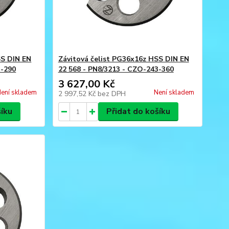
SS DIN EN
Závitová čelist PG36x16z HSS DIN EN
3-290
22 568 - PN8/3213 - CZO-243-360
3 627,00 Kč
ení skladem
Není skladem
2 997,52 Kč
bez DPH
šíku
Přidat do košíku