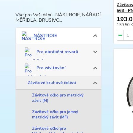
Závitov
568 - P
Vše pro Vaši dílnu...NÁSTROJE, NÁŘADÍ,
193,0
MĚŘIDLA, BRUSIVO...
159,50 
NÁSTROJE
Pro obrábění otvorů
Pro závitování
Závitové kruhové čelisti
Závitové očko pro metrický
závit (M)
Závitové očko pro jemný
metrický závit (MF)
Závitové očko pro