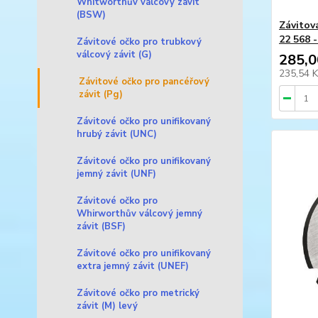
Whitworthův válcový závit
(BSW)
Závitov
22 568 
Závitové očko pro trubkový
válcový závit (G)
285,0
235,54 
Závitové očko pro pancéřový
závit (Pg)
Závitové očko pro unifikovaný
hrubý závit (UNC)
Závitové očko pro unifikovaný
jemný závit (UNF)
Závitové očko pro
Whirworthův válcový jemný
závit (BSF)
Závitové očko pro unifikovaný
extra jemný závit (UNEF)
Závitové očko pro metrický
závit (M) levý