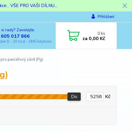
ce... VŠE PRO VAŠI DÍLNU...
Přihlášení
 si rady? Zavolejte.
0
ks
 605 017 866
za
0,00 Kč
den 8 - 20 hod - SMS kdykoliv
pro pancéřový závit (Pg)
g)
Do
Kč