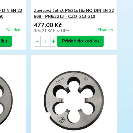
O DIN EN 22
Závitová čelist PG21x16z NO DIN EN 22
60
568 - PN8/3213 - CZO-213-210
477,00 Kč
Skladem
Skladem
394,21 Kč
bez DPH
šíku
Přidat do košíku