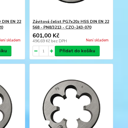
O DIN EN 22
Závitová čelist PG7x20z HSS DIN EN 22
20
568 - PN8/3213 - CZO-243-070
601,00 Kč
ení skladem
Není skladem
496,69 Kč
bez DPH
šíku
Přidat do košíku