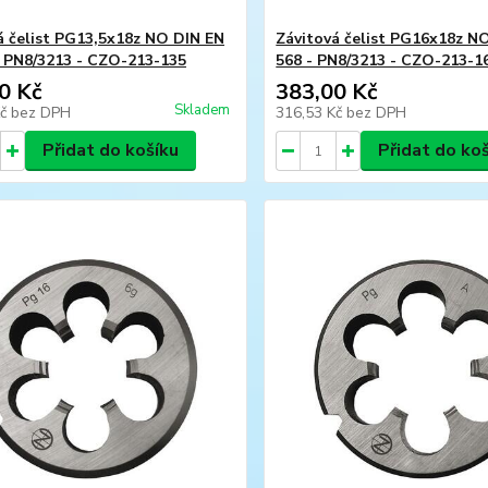
á čelist PG13,5x18z NO DIN EN
Závitová čelist PG16x18z N
- PN8/3213 - CZO-213-135
568 - PN8/3213 - CZO-213-1
0 Kč
383,00 Kč
Skladem
Kč
bez DPH
316,53 Kč
bez DPH
Přidat do košíku
Přidat do ko