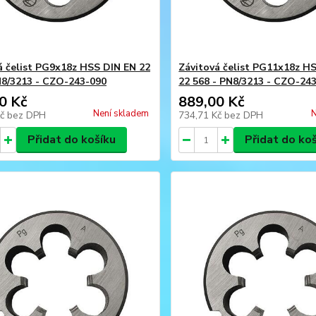
á čelist PG9x18z HSS DIN EN 22
Závitová čelist PG11x18z H
N8/3213 - CZO-243-090
22 568 - PN8/3213 - CZO-24
0 Kč
889,00 Kč
Není skladem
N
Kč
bez DPH
734,71 Kč
bez DPH
Přidat do košíku
Přidat do ko