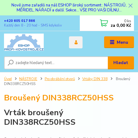
Nově jsme zařadili na náš ESHOP široký sortiment : NÁSTROJŮ,
MĚŘIDEL, NÁŘADÍ a další. Sekce... VŠE PRO VAŠI DÍLNU...
0
ks
+420 605 017 866
za
0,00 Kč
Každý den 8 - 20 hod - SMS kdykoliv
Menu
Hledat
Úvod
NÁSTROJE
Pro obrábění otvorů
Vrtáky DIN 338
Broušený
DIN338RCZ50HSS
Broušený DIN338RCZ50HSS
Vrták broušený
DIN338RCZ50HSS