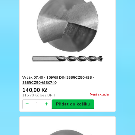
Vrták 07,40 - 109/69 DIN 338RCZ50HSS -
338RCZ50HSS0740
140,00 Kč
Není skladem
115,70 Kč
bez DPH
Přidat do košíku