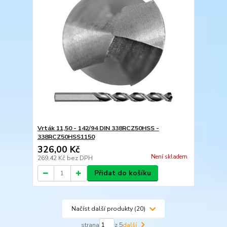
Vrták 11,50 - 142/94 DIN 338RCZ50HSS -
338RCZ50HSS1150
326,00 Kč
Není skladem
269,42 Kč
bez DPH
Přidat do košíku
Načíst další produkty (20)
strana
z 5
další