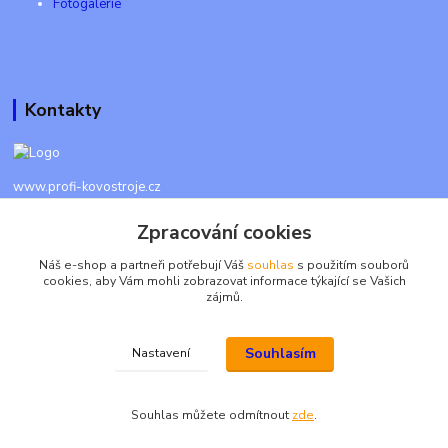
Fotogalerie
Kontakty
www.profi-kovostroje.cz
Zpracování cookies
+420 605 017 866
Každý den 8 - 20 hod - SMS kdykoliv
Náš e-shop a partneři potřebují Váš
souhlas
s použitím souborů
cookies, aby Vám mohli zobrazovat informace týkající se Vašich
info@profi-kovostroje.cz
zájmů.
Souhlasím
Nastavení
2026 © Profi-kovostroje.cz, všechna práva vyhrazena
Souhlas můžete odmítnout
zde
.
Vytvořeno na
Eshop-rychle.cz