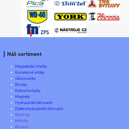
Náš sortiment
Magnetické vrtačky
Korunkové vrtáky
Úkosovačky
Brusky
Kotoučové pily
Magnety
Hydraulické děrovače
Elektrohydraulické děrovače
Nástroje
Měřidla
Brusivo