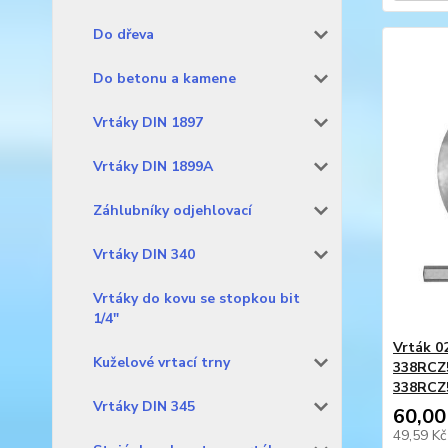
Do dřeva
Do betonu a kamene
Vrtáky DIN 1897
Vrtáky DIN 1899A
Záhlubníky odjehlovací
Vrtáky DIN 340
Vrtáky do kovu se stopkou bit
1/4"
Vrták 02
Kuželové vrtací trny
338RCZ
338RCZ
Vrtáky DIN 345
60,00
49,59 K