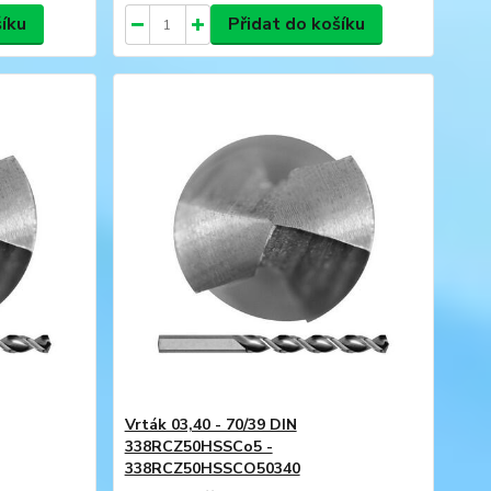
šíku
Přidat do košíku
Vrták 03,40 - 70/39 DIN
338RCZ50HSSCo5 -
338RCZ50HSSCO50340