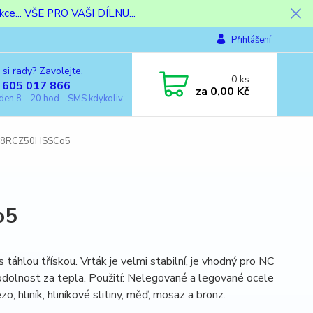
ce... VŠE PRO VAŠI DÍLNU...
Přihlášení
 si rady? Zavolejte.
0
ks
 605 017 866
za
0,00 Kč
den 8 - 20 hod - SMS kdykoliv
338RCZ50HSSCo5
o5
táhlou třískou. Vrták je velmi stabilní, je vhodný pro NC
 odolnost za tepla. Použití: Nelegované a legované ocele
, hliník, hliníkové slitiny, měď, mosaz a bronz.