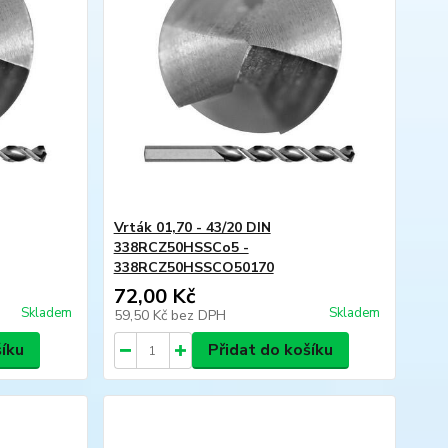
Vrták 01,70 - 43/20 DIN
338RCZ50HSSCo5 -
338RCZ50HSSCO50170
72,00 Kč
Skladem
Skladem
59,50 Kč
bez DPH
šíku
Přidat do košíku