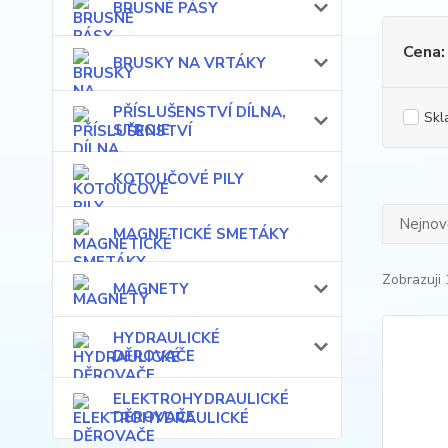
BRUSNÉ PÁSY
Cena:
BRUSKY NA VRTÁKY
PŘÍSLUŠENSTVÍ DÍLNA,
Skl
STROJE
KOTOUČOVÉ PILY
Nejnově
MAGNETICKÉ SMETÁKY
Zobrazuji 
MAGNETY
HYDRAULICKÉ
DĚROVAČE
ELEKTROHYDRAULICKÉ
DĚROVAČE