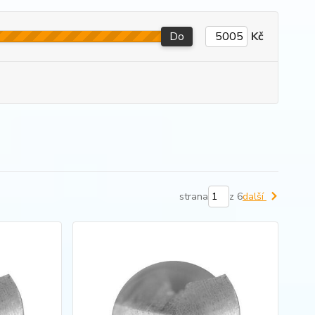
Do
Kč
strana
z 6
další