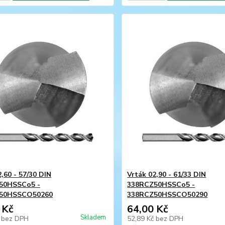
,60 - 57/30 DIN
Vrták 02,90 - 61/33 DIN
50HSSCo5 -
338RCZ50HSSCo5 -
50HSSCO50260
338RCZ50HSSCO50290
 Kč
64,00 Kč
Skladem
č
bez DPH
52,89 Kč
bez DPH