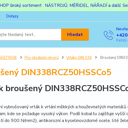
ESHOP široký sortiment : NÁSTROJŮ, MĚŘIDEL, NÁŘADÍ a další. Sek
y
Dotazy
Nevíte
Hledat
+420
Každý 
NÁSTROJE
Pro obrábění otvorů
Vrtáky DIN 338
Broušený DIN
ušený DIN338RCZ50HSSCo5
ák broušený DIN338RCZ50HSSC
í vybrušovaný vrták k vrtání měkkých a houževnatých materiálů s 
tam, kde se požaduje vysoký výkon. Podíl kobaltu zajišťuje vyšší
tí do 900 N/mm2), antikorozní a kyselinovzdorné ocele, lité železo