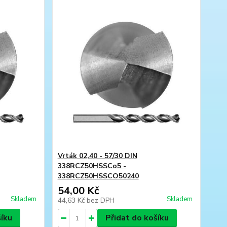
Vrták 02,40 - 57/30 DIN
338RCZ50HSSCo5 -
338RCZ50HSSCO50240
54,00 Kč
Skladem
Skladem
44,63 Kč
bez DPH
šíku
Přidat do košíku