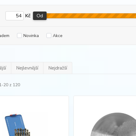
Kč
Od
adem
Novinka
Akce
jší
Nejlevnější
Nejdražší
1-20 z 120