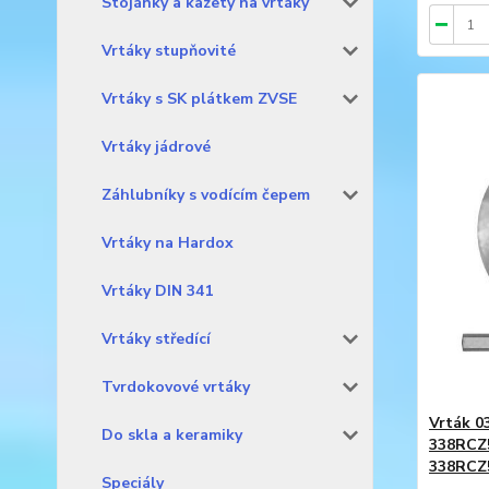
Stojánky a kazety na vrtáky
Vrtáky stupňovité
Vrtáky s SK plátkem ZVSE
Vrtáky jádrové
Záhlubníky s vodícím čepem
Vrtáky na Hardox
Vrtáky DIN 341
Vrtáky středící
Tvrdokovové vrtáky
Vrták 03
Do skla a keramiky
338RCZ
338RCZ
Speciály