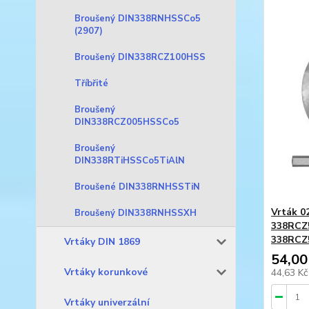
Broušený DIN338RNHSSCo5
(2907)
Broušený DIN338RCZ100HSS
Tříbřité
Broušený
DIN338RCZ005HSSCo5
Broušený
DIN338RTiHSSCo5TiAlN
Broušené DIN338RNHSSTiN
Vrták 02
Broušený DIN338RNHSSXH
338RCZ
338RCZ
Vrtáky DIN 1869
54,00
Vrtáky korunkové
44,63 K
Vrtáky univerzální