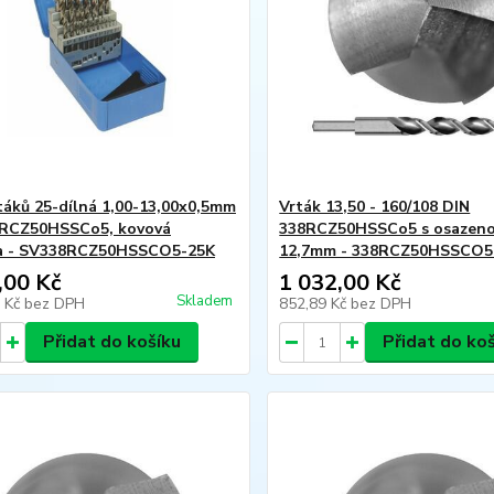
táků 25-dílná 1,00-13,00x0,5mm
Vrták 13,50 - 160/108 DIN
8RCZ50HSSCo5, kovová
338RCZ50HSSCo5 s osazeno
ka - SV338RCZ50HSSCO5-25K
12,7mm - 338RCZ50HSSCO5
,00 Kč
1 032,00 Kč
Skladem
6 Kč
bez DPH
852,89 Kč
bez DPH
Přidat do košíku
Přidat do ko