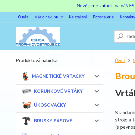
Nově jsme zařadili na náš 
O nás
Vše o nákupu
Ke stažení
Fotogalerie
Kontakt
Produktová nabídka
Úvod
Bro
MAGNETICKÉ VRTAČKY
Vrt
KORUNKOVÉ VRTÁKY
ÚKOSOVAČKY
Standardn
stroje a 
BRUSKY PÁSOVÉ
(s pevnos