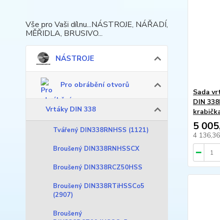
Vše pro Vaši dílnu...NÁSTROJE, NÁŘADÍ,
MĚŘIDLA, BRUSIVO...
NÁSTROJE
Pro obrábění otvorů
Sada vr
DIN 33
Vrtáky DIN 338
krabič
5 005
Tvářený DIN338RNHSS (1121)
4 136,3
Broušený DIN338RNHSSCX
Broušený DIN338RCZ50HSS
Broušený DIN338RTiHSSCo5
(2907)
Broušený