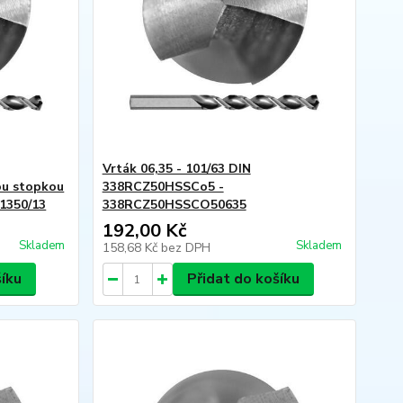
Vrták 06,35 - 101/63 DIN
u stopkou
338RCZ50HSSCo5 -
1350/13
338RCZ50HSSCO50635
192,00 Kč
Skladem
Skladem
158,68 Kč
bez DPH
šíku
Přidat do košíku