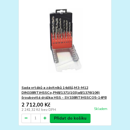
Sada vrtáků a závitníků 14dílů,M3-M12
DIN338RTiHSSCo,PN8/1371(103)a8/1376(106)
šroubovitá drážka HSS - SV338RTIHSSCO5-14PB
2 712,00 Kč
Skladem
2 241,32 Kč
bez DPH
Přidat do košíku