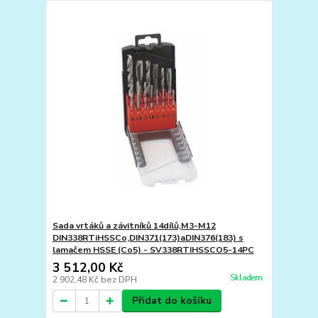
Sada vrtáků a závitníků 14dílů,M3-M12
DIN338RTiHSSCo,DIN371(173)aDIN376(183) s
lamačem HSSE (Co5) - SV338RTIHSSCO5-14PC
3 512,00 Kč
Skladem
2 902,48 Kč
bez DPH
Přidat do košíku