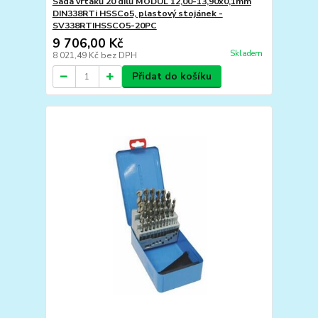
Sada vrtáků 20 dílů MODUL 12,00-13,90x0,1mm
DIN338RTi HSSCo5, plastový stojánek -
SV338RTIHSSCO5-20PC
9 706,00 Kč
Skladem
8 021,49 Kč
bez DPH
Přidat do košíku