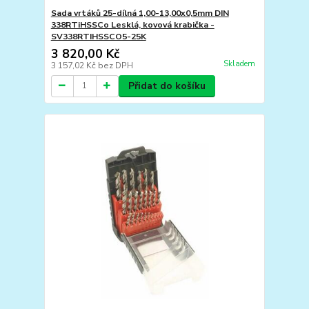
Sada vrtáků 25-dílná 1,00-13,00x0,5mm DIN
338RTiHSSCo Lesklá, kovová krabička -
SV338RTIHSSCO5-25K
3 820,00 Kč
Skladem
3 157,02 Kč
bez DPH
Přidat do košíku