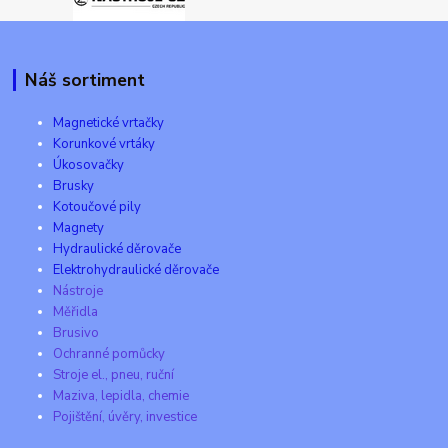
Náš sortiment
Magnetické vrtačky
Korunkové vrtáky
Úkosovačky
Brusky
Kotoučové pily
Magnety
Hydraulické děrovače
Elektrohydraulické děrovače
Nástroje
Měřidla
Brusivo
Ochranné pomůcky
Stroje el., pneu, ruční
Maziva, lepidla, chemie
Pojištění, úvěry, investice