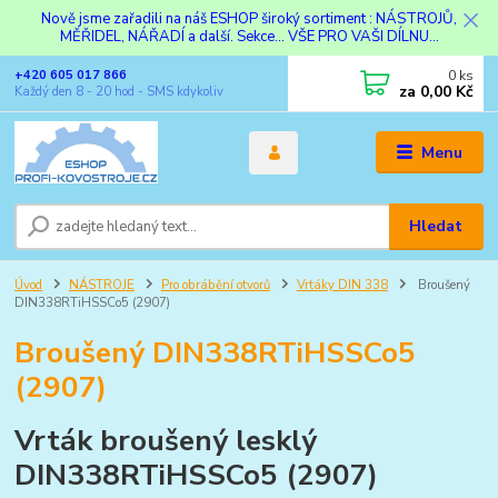
Nově jsme zařadili na náš ESHOP široký sortiment : NÁSTROJŮ,
MĚŘIDEL, NÁŘADÍ a další. Sekce... VŠE PRO VAŠI DÍLNU...
0
ks
+420 605 017 866
za
0,00 Kč
Každý den 8 - 20 hod - SMS kdykoliv
Menu
Hledat
Úvod
NÁSTROJE
Pro obrábění otvorů
Vrtáky DIN 338
Broušený
DIN338RTiHSSCo5 (2907)
Broušený DIN338RTiHSSCo5
(2907)
Vrták broušený lesklý
DIN338RTiHSSCo5 (2907)