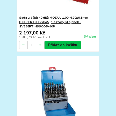
Sada vrtáků 40 dílů MODUL 1,00-4,90x0,1mm
DIN338RTi HSSCo5, plastový stojánek -
SV338RTIHSSCO5-40P
2 197,00 Kč
Skladem
1 815,70 Kč
bez DPH
Přidat do košíku