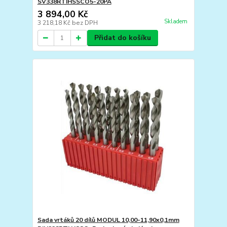
SV338RTIHSSCO5-20PA
3 894,00 Kč
Skladem
3 218,18 Kč
bez DPH
Přidat do košíku
Sada vrtáků 20 dílů MODUL 10,00-11,90x0,1mm