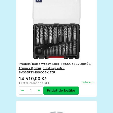
Prodejní box s vrtáky 338RTI HSSCo5 170kusů 1-
10mm x 0,5mm, plastový kufr -
SV338RTIHSSCO5-170P
14 510,00 Kč
Skladem
11 991,74 Kč
bez DPH
Přidat do košíku