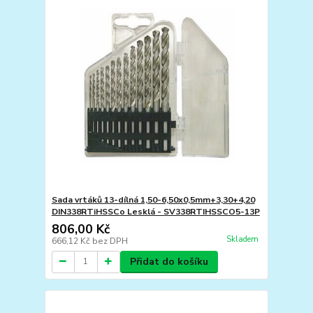
Sada vrtáků 13-dílná 1,50-6,50x0,5mm+3,30+4,20
DIN338RTiHSSCo Lesklá - SV338RTIHSSCO5-13P
806,00 Kč
Skladem
666,12 Kč
bez DPH
Přidat do košíku