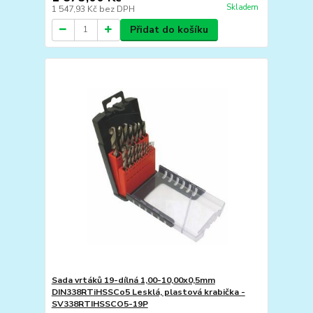
Skladem
1 547,93 Kč
bez DPH
Přidat do košíku
Sada vrtáků 19-dílná 1,00-10,00x0,5mm
DIN338RTiHSSCo5 Lesklá, plastová krabička -
SV338RTIHSSCO5-19P