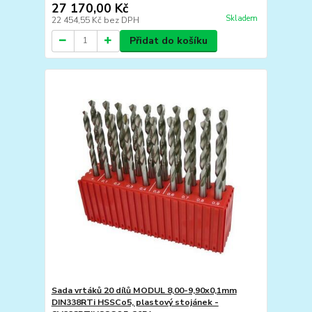
27 170,00 Kč
Skladem
22 454,55 Kč
bez DPH
Přidat do košíku
Sada vrtáků 20 dílů MODUL 8,00-9,90x0,1mm
DIN338RTi HSSCo5, plastový stojánek -