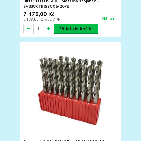
DIN338RTi HSSCo5, plastový stojánek -
SV338RTIHSSCO5-20PB
7 470,00 Kč
Skladem
6 173,55 Kč
bez DPH
Přidat do košíku