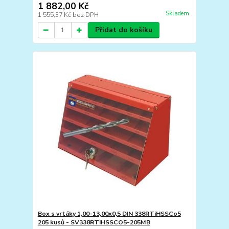
1 882,00 Kč
Skladem
1 555,37 Kč
bez DPH
Přidat do košíku
Box s vrtáky 1,00-13,00x0,5 DIN 338RTiHSSCo5
205 kusů - SV338RTIHSSCO5-205MB