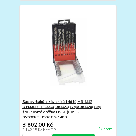
Sada vrtáků a závitníků 14dílů,M3-M12
DIN338RTiHSSCo,DIN371(174)aDIN376(184)
šroubovitá drážka HSSE (Co5) -
SV338RTIHSSCO5-14PD
3 802,00 Kč
Skladem
3 142,15 Kč
bez DPH