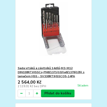
Sada vrtáků a závitníků 14dílů,M3-M12
DIN338RTiHSSCo,PN8/1371(102)a8/1376(105) s
lamačem HSS - SV338RTIHSSCO5-14PA
2 564,00 Kč
Skladem
2 119,01 Kč
bez DPH
Přidat do košíku