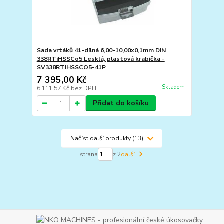
Sada vrtáků 41-dílná 6,00-10,00x0,1mm DIN
338RTiHSSCo5 Lesklá, plastová krabička -
SV338RTIHSSCO5-41P
7 395,00 Kč
Skladem
6 111,57 Kč
bez DPH
Přidat do košíku
Načíst další produkty (13)
strana
z 2
další