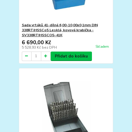
Sada vrtáků 41-dílná 6,00-10,00x0,1mm DIN
338RTiHSSCo5 Lesklá, kovová krabička -
SV338RTIHSSCO5-41K
6 690,00 Kč
Skladem
5 528,93 Kč
bez DPH
Přidat do košíku