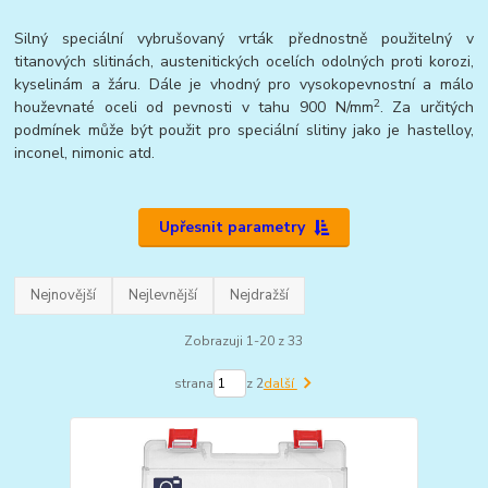
Silný speciální vybrušovaný vrták přednostně použitelný v
titanových slitinách, austenitických ocelích odolných proti korozi,
kyselinám a žáru. Dále je vhodný pro vysokopevnostní a málo
2
houževnaté oceli od pevnosti v tahu 900 N/mm
. Za určitých
podmínek může být použit pro speciální slitiny jako je hastelloy,
inconel, nimonic atd.
Upřesnit parametry
Nejnovější
Nejlevnější
Nejdražší
Zobrazuji 1-20 z 33
strana
z 2
další