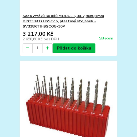
Sada vrtáků 30 dílů MODUL 5,00-7,90x0,1mm
DIN338RTi HSSCo5, plastový stojánek -
SV338RTIHSSCO5-30P
3 217,00 Kč
Skladem
2 658,68 Kč
bez DPH
Přidat do košíku