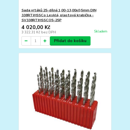
Sada vrtáků 25-dílná 1,00-13,00x0,5mm DIN
338RTiHSSCo Lesklá, plastová krabička -
SV338RTIHSSCO5-25P
4 020,00 Kč
Skladem
3 322,31 Kč
bez DPH
Přidat do košíku