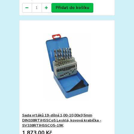
Přidat do košíku
Sada vrtáků 19-dílná 1,00-10,00x0,5mm
DIN338RTiHSSCo5 Lesklá, kovová krabička -
SV338RTIHSSCO5-19K
1 873,00 Kč