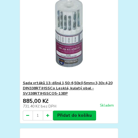
Sada vrtáků 13-dílná 1,50-6,50x0,5mm+3,30+4,20
DIN338RTiHSSCo Lesklá, kulatý obal -
SV338RTIHSSCO5-13BP
885,00 Kč
Skladem
731,40 Kč
bez DPH
Přidat do košíku