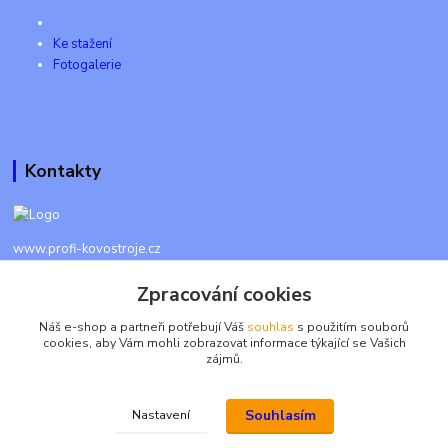
Ke stažení
Fotogalerie
Kontakty
www.profi-kovostroje.cz
Zpracování cookies
+420 605 017 866
Každý den 8 - 20 hod - SMS kdykoliv
Náš e-shop a partneři potřebují Váš
souhlas
s použitím souborů
cookies, aby Vám mohli zobrazovat informace týkající se Vašich
info@profi-kovostroje.cz
zájmů.
Souhlasím
Nastavení