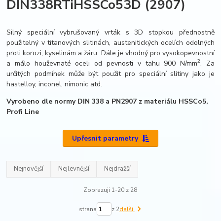
DIN338RTiHSSCo53D (2907)
Silný speciální vybrušovaný vrták s 3D stopkou přednostně
použitelný v titanových slitinách, austenitických ocelích odolných
proti korozi, kyselinám a žáru. Dále je vhodný pro vysokopevnostní
2
a málo houževnaté oceli od pevnosti v tahu 900 N/mm
. Za
určitých podmínek může být použit pro speciální slitiny jako je
hastelloy, inconel, nimonic atd.
Vyrobeno dle normy DIN 338 a PN2907 z materiálu HSSCo5,
Profi Line
Upřesnit parametry
Nejnovější
Nejlevnější
Nejdražší
Zobrazuji 1-20 z 28
strana
z 2
další