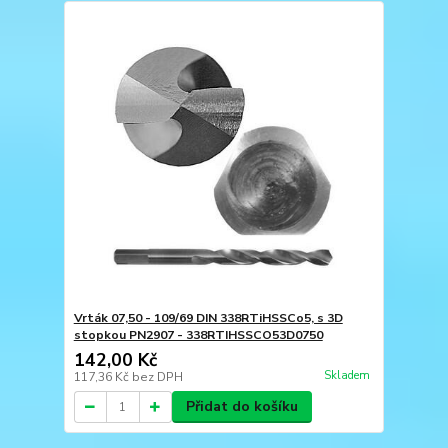
Vrták 07,50 - 109/69 DIN 338RTiHSSCo5, s 3D
stopkou PN2907 - 338RTIHSSCO53D0750
142,00 Kč
Skladem
117,36 Kč
bez DPH
Přidat do košíku