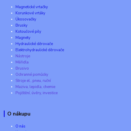
Magnetické vrtačky
Korunkové vrtáky
Úkosovačky
Brusky
Kotoučové pily
Magnety
Hydraulické děrovače
Elektrohydraulické děrovače
Nástroje
Měřidla
Brusivo
Ochranné pomůcky
Stroje el., pneu, ruční
Maziva, lepidla, chemie
Pojištění, úvěry, investice
O nákupu
O nás