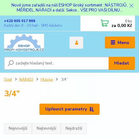
Nově jsme zařadili na náš ESHOP široký sortiment : NÁSTROJŮ,
MĚŘIDEL, NÁŘADÍ a další. Sekce... VŠE PRO VAŠI DÍLNU...
0
ks
+420 605 017 866
za
0,00 Kč
Každý den 8 - 20 hod - SMS kdykoliv
Menu
Hledat
Úvod
NÁŘADÍ
Hlavice
3/4”
3/4”
Upřesnit parametry
Nejnovější
Nejlevnější
Nejdražší