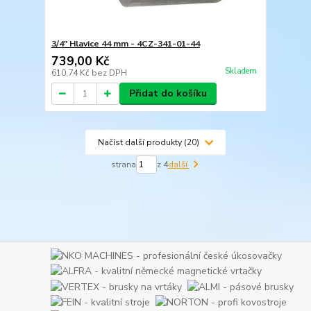
3/4" Hlavice 44 mm - 4CZ-341-01-44
739,00 Kč
Skladem
610,74 Kč
bez DPH
Přidat do košíku
Načíst další produkty (20)
strana
z 4
další