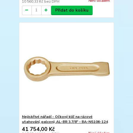
Není skladem
10 560,33 Kč
bez DPH
Přidat do košíku
Nejiskřivé nářadí - Očkový klíč na rázové
utahování, palcový, AL-BR 3.7/8" - BA-NS106-124
41 754,00 Kč