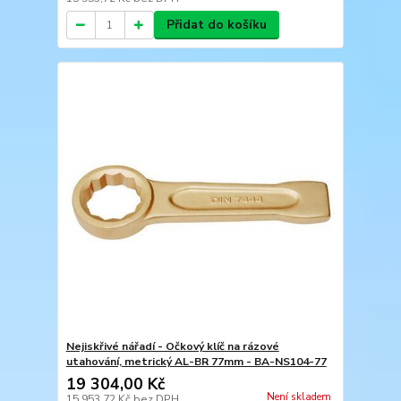
Přidat do košíku
Nejiskřivé nářadí - Očkový klíč na rázové
utahování, metrický AL-BR 77mm - BA-NS104-77
19 304,00 Kč
Není skladem
15 953,72 Kč
bez DPH