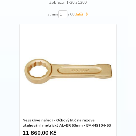
Zobrazuji 1-20 z 1200
strana
z 60
další
Nejiskřivé nářadí - Očkový klíč na rázové
utahování, metrický AL-BR 53mm - BA-NS104-53
11 860,00 Kč