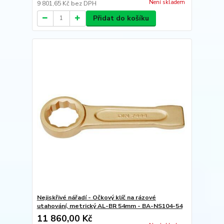
Není skladem
9 801,65 Kč
bez DPH
Přidat do košíku
Nejiskřivé nářadí - Očkový klíč na rázové
utahování, metrický AL-BR 54mm - BA-NS104-54
11 860,00 Kč