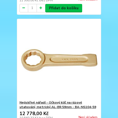
11 300,00 Kč
bez DPH
Přidat do košíku
Nejiskřivé nářadí - Očkový klíč na rázové
utahování, metrický AL-BR 59mm - BA-NS104-59
12 778,00 Kč
Není skladem