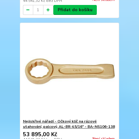
44 541,32 Kč
bez DPH
Přidat do košíku
Nejiskřivé nářadí - Očkový klíč na rázové
utahování, palcový, AL-BR 4.5/16" - BA-NS106-138
53 895,00 Kč
Není skladem