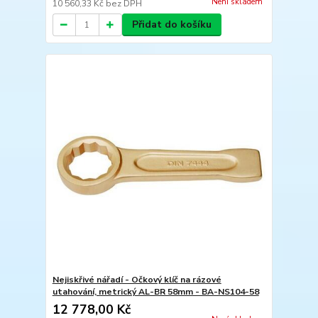
Není skladem
10 560,33 Kč
bez DPH
Přidat do košíku
Nejiskřivé nářadí - Očkový klíč na rázové
utahování, metrický AL-BR 58mm - BA-NS104-58
12 778,00 Kč