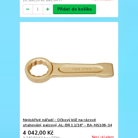
10 560,33 Kč
bez DPH
Přidat do košíku
Nejiskřivé nářadí - Očkový klíč na rázové
utahování, palcový, AL-BR 1.1/16" - BA-NS106-34
4 042,00 Kč
Není skladem
3 340,50 Kč
bez DPH