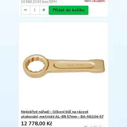
Není skladem
10 560,33 Kč
bez DPH
Přidat do košíku
Nejiskřivé nářadí - Očkový klíč na rázové
utahování, metrický AL-BR 57mm - BA-NS104-57
12 778,00 Kč