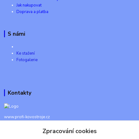
Jak nakupovat
Doprava a platba
S námi
Ke stažení
Fotogalerie
Kontakty
www.profi-kovostroje.cz
Zpracování cookies
+420 605 017 866