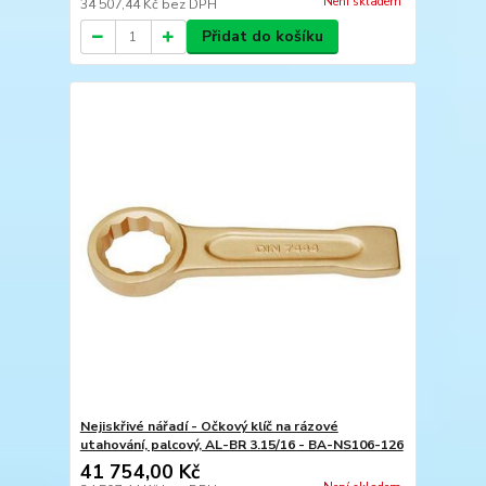
Není skladem
34 507,44 Kč
bez DPH
Přidat do košíku
Nejiskřivé nářadí - Očkový klíč na rázové
utahování, palcový, AL-BR 3.15/16 - BA-NS106-126
41 754,00 Kč