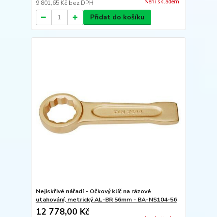
Není skladem
9 801,65 Kč
bez DPH
Přidat do košíku
Nejiskřivé nářadí - Očkový klíč na rázové
utahování, metrický AL-BR 56mm - BA-NS104-56
12 778,00 Kč