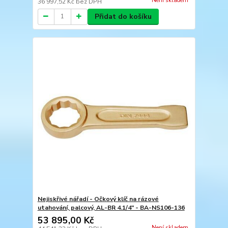
Není skladem
36 997,52 Kč
bez DPH
Přidat do košíku
Nejiskřivé nářadí - Očkový klíč na rázové
utahování, palcový, AL-BR 4.1/4" - BA-NS106-136
53 895,00 Kč
Není skladem