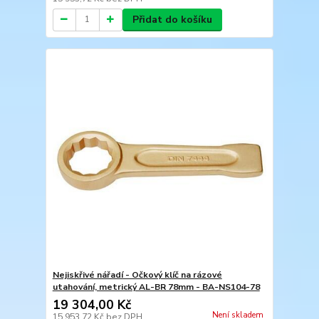
Přidat do košíku
Nejiskřivé nářadí - Očkový klíč na rázové
utahování, metrický AL-BR 78mm - BA-NS104-78
19 304,00 Kč
Není skladem
15 953,72 Kč
bez DPH