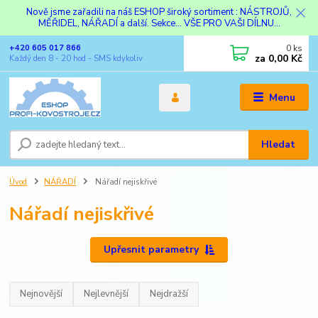
Nově jsme zařadili na náš ESHOP široký sortiment : NÁSTROJŮ,
MĚŘIDEL, NÁŘADÍ a další. Sekce... VŠE PRO VAŠI DÍLNU...
0
ks
+420 605 017 866
za
0,00 Kč
Každý den 8 - 20 hod - SMS kdykoliv
Menu
Hledat
Úvod
NÁŘADÍ
Nářadí nejiskřivé
Nářadí nejiskřivé
Upřesnit parametry
Nejnovější
Nejlevnější
Nejdražší