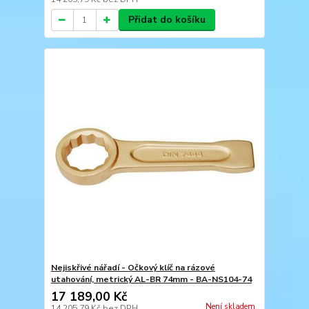
Přidat do košíku
Nejiskřivé nářadí - Očkový klíč na rázové
utahování, metrický AL-BR 74mm - BA-NS104-74
17 189,00 Kč
Není skladem
14 205,79 Kč
bez DPH