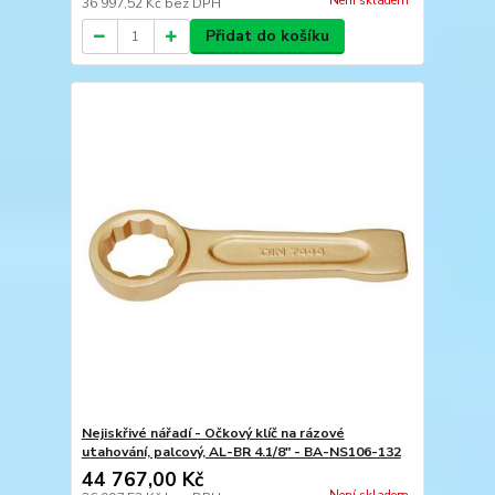
Není skladem
36 997,52 Kč
bez DPH
Přidat do košíku
Nejiskřivé nářadí - Očkový klíč na rázové
utahování, palcový, AL-BR 4.1/8" - BA-NS106-132
44 767,00 Kč