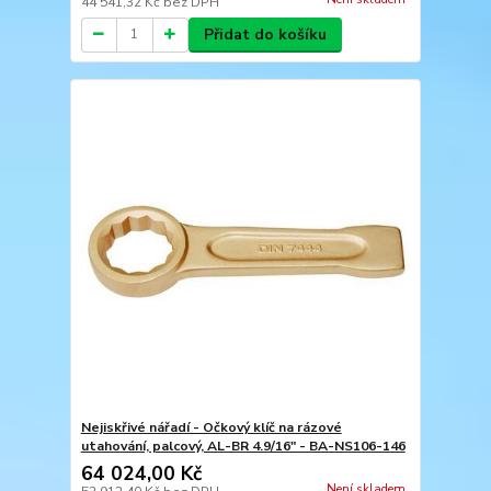
44 541,32 Kč
bez DPH
Přidat do košíku
Nejiskřivé nářadí - Očkový klíč na rázové
utahování, palcový, AL-BR 4.9/16" - BA-NS106-146
64 024,00 Kč
Není skladem