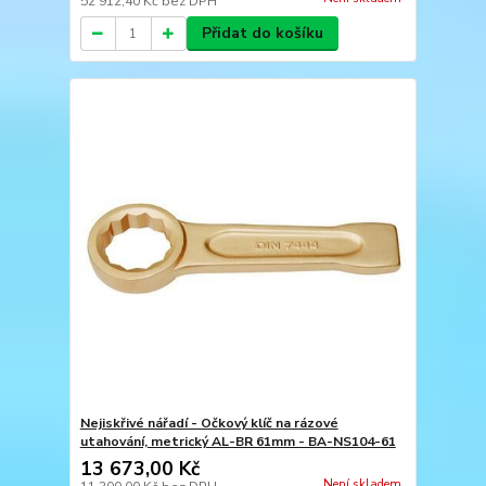
52 912,40 Kč
bez DPH
Přidat do košíku
Nejiskřivé nářadí - Očkový klíč na rázové
utahování, metrický AL-BR 61mm - BA-NS104-61
13 673,00 Kč
Není skladem