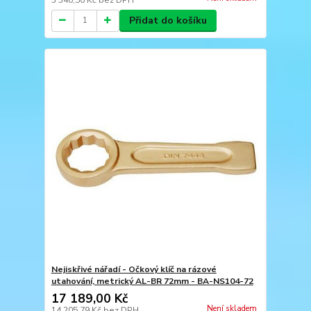
Přidat do košíku
Nejiskřivé nářadí - Očkový klíč na rázové
utahování, metrický AL-BR 72mm - BA-NS104-72
17 189,00 Kč
Není skladem
14 205,79 Kč
bez DPH