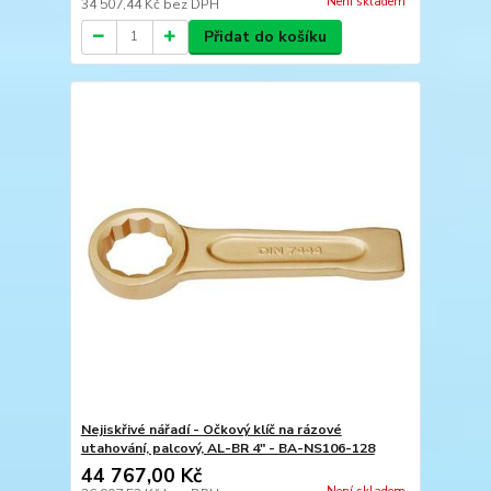
Není skladem
34 507,44 Kč
bez DPH
Přidat do košíku
Nejiskřivé nářadí - Očkový klíč na rázové
utahování, palcový, AL-BR 4" - BA-NS106-128
44 767,00 Kč