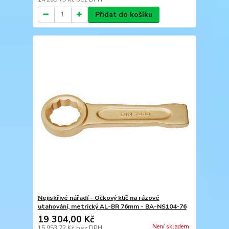
Přidat do košíku
Nejiskřivé nářadí - Očkový klíč na rázové
utahování, metrický AL-BR 76mm - BA-NS104-76
19 304,00 Kč
Není skladem
15 953,72 Kč
bez DPH