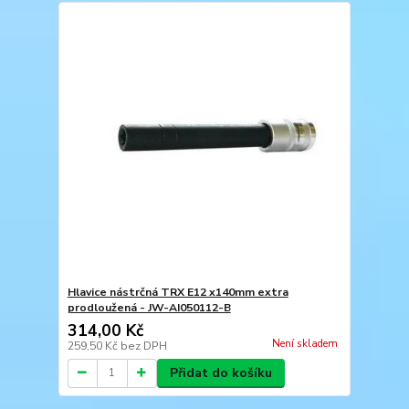
Hlavice nástrčná TRX E12 x140mm extra
prodloužená - JW-AI050112-B
314,00 Kč
Není skladem
259,50 Kč
bez DPH
Přidat do košíku