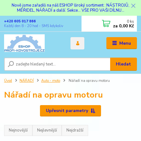
Nově jsme zařadili na náš ESHOP široký sortiment : NÁSTROJŮ,
MĚŘIDEL, NÁŘADÍ a další. Sekce... VŠE PRO VAŠI DÍLNU...
0
ks
+420 605 017 866
za
0,00 Kč
Každý den 8 - 20 hod - SMS kdykoliv
Menu
Hledat
Úvod
NÁŘADÍ
Auto - moto
Nářadí na opravu motoru
Nářadí na opravu motoru
Upřesnit parametry
Nejnovější
Nejlevnější
Nejdražší