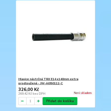
Hlavice nástrčná TRX E14 x140mm extra
prodloužená - JW-AI050112-C
326,00 Kč
Není skladem
269,42 Kč
bez DPH
Přidat do košíku