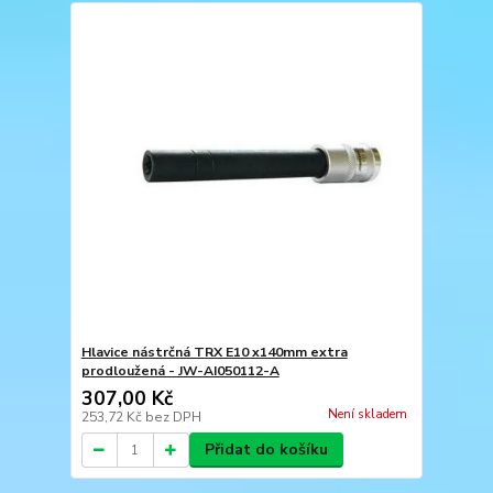
Hlavice nástrčná TRX E10 x140mm extra
prodloužená - JW-AI050112-A
307,00 Kč
Není skladem
253,72 Kč
bez DPH
Přidat do košíku