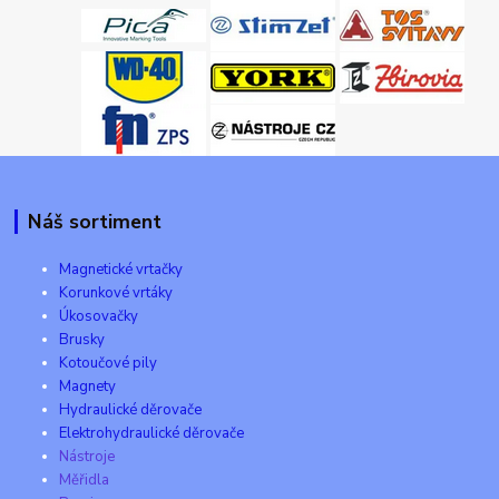
Náš sortiment
Magnetické vrtačky
Korunkové vrtáky
Úkosovačky
Brusky
Kotoučové pily
Magnety
Hydraulické děrovače
Elektrohydraulické děrovače
Nástroje
Měřidla