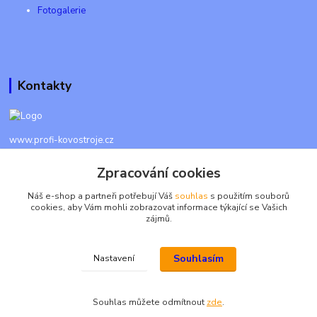
Fotogalerie
Kontakty
www.profi-kovostroje.cz
Zpracování cookies
+420 605 017 866
Každý den 8 - 20 hod - SMS kdykoliv
Náš e-shop a partneři potřebují Váš
souhlas
s použitím souborů
cookies, aby Vám mohli zobrazovat informace týkající se Vašich
info@profi-kovostroje.cz
zájmů.
Souhlasím
Nastavení
2026 © Profi-kovostroje.cz, všechna práva vyhrazena
Souhlas můžete odmítnout
zde
.
Vytvořeno na
Eshop-rychle.cz