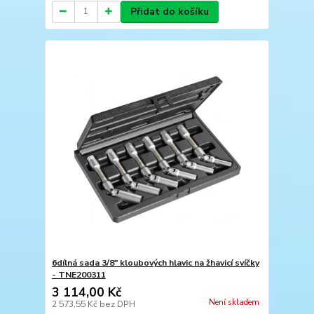
Přidat do košíku
6dílná sada 3/8" kloubových hlavic na žhavicí svíčky
- TNE200311
3 114,00 Kč
Není skladem
2 573,55 Kč
bez DPH