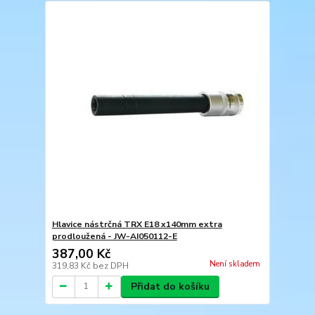
Hlavice nástrčná TRX E18 x140mm extra
prodloužená - JW-AI050112-E
387,00 Kč
Není skladem
319,83 Kč
bez DPH
Přidat do košíku