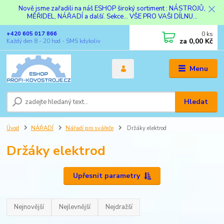
Nově jsme zařadili na náš ESHOP široký sortiment : NÁSTROJŮ,
MĚŘIDEL, NÁŘADÍ a další. Sekce... VŠE PRO VAŠI DÍLNU...
0
ks
+420 605 017 866
za
0,00 Kč
Každý den 8 - 20 hod - SMS kdykoliv
Menu
Hledat
Úvod
NÁŘADÍ
Nářadí pro svářeče
Držáky elektrod
Držáky elektrod
Upřesnit parametry
Nejnovější
Nejlevnější
Nejdražší