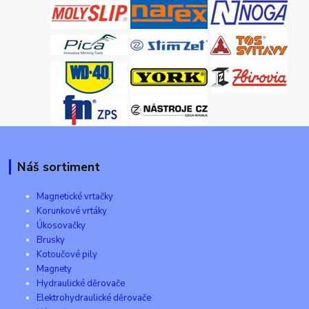
Náš sortiment
Magnetické vrtačky
Korunkové vrtáky
Úkosovačky
Brusky
Kotoučové pily
Magnety
Hydraulické děrovače
Elektrohydraulické děrovače