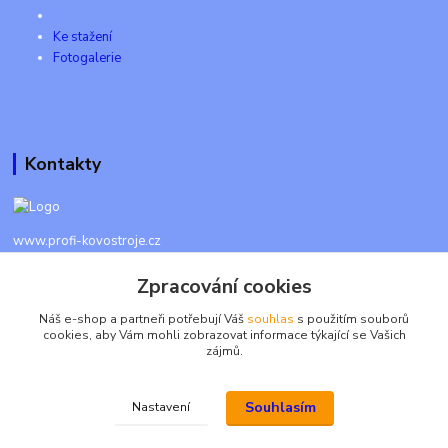
Ke stažení
Fotogalerie
Kontakty
www.profi-kovostroje.cz
Zpracování cookies
+420 605 017 866
Každý den 8 - 20 hod - SMS kdykoliv
Náš e-shop a partneři potřebují Váš
souhlas
s použitím souborů
cookies, aby Vám mohli zobrazovat informace týkající se Vašich
info@profi-kovostroje.cz
zájmů.
Souhlasím
Nastavení