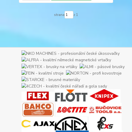
strana
z 1