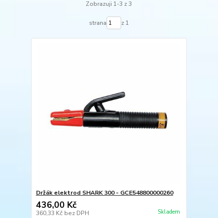
Zobrazuji 1-3 z 3
strana
z 1
Držák elektrod SHARK 300 - GCE548800000260
436,00 Kč
Skladem
360,33 Kč
bez DPH