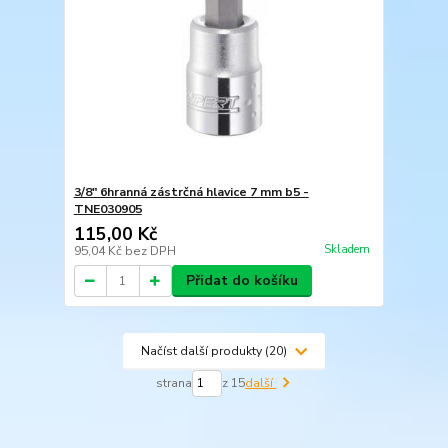
3/8" 6hranná zástrčná hlavice 7 mm b5 -
TNE030905
115,00 Kč
Skladem
95,04 Kč
bez DPH
Přidat do košíku
Načíst další produkty (20)
strana
z 15
další