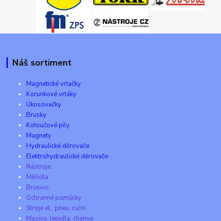
Náš sortiment
Magnetické vrtačky
Korunkové vrtáky
Úkosovačky
Brusky
Kotoučové pily
Magnety
Hydraulické děrovače
Elektrohydraulické děrovače
Nástroje
Měřidla
Brusivo
Ochranné pomůcky
Stroje el., pneu, ruční
Maziva, lepidla, chemie