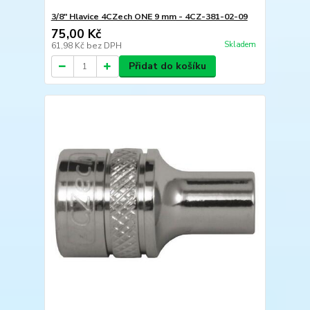
3/8" Hlavice 4CZech ONE 9 mm - 4CZ-381-02-09
75,00 Kč
Skladem
61,98 Kč
bez DPH
Přidat do košíku