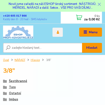
Nově jsme zařadili na náš ESHOP široký sortiment : NÁSTROJŮ,
MĚŘIDEL, NÁŘADÍ a další. Sekce... VŠE PRO VAŠI DÍLNU...
0
ks
+420 605 017 866
za
0,00 Kč
Každý den 8 - 20 hod - SMS kdykoliv
Menu
Hledat
Úvod
NÁŘADÍ
Hlavice
3/8”
3/8”
Šestihranné
Torx
Ostatní
Imbus