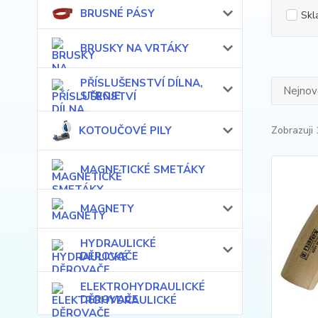
BRUSNÉ PÁSY
Skl
BRUSKY NA VRTÁKY
PŘÍSLUŠENSTVÍ DÍLNA,
Nejnově
STROJE
KOTOUČOVÉ PILY
Zobrazuji 
MAGNETICKÉ SMETÁKY
MAGNETY
HYDRAULICKÉ
DĚROVAČE
ELEKTROHYDRAULICKÉ
DĚROVAČE