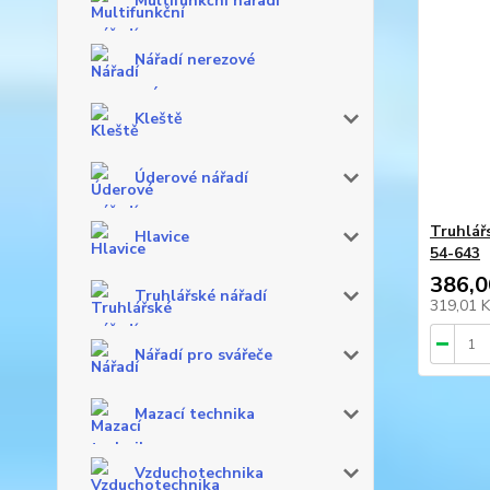
Multifunkční nářadí
Nářadí nerezové
Kleště
Úderové nářadí
Truhlářs
Hlavice
54-643
386,0
Truhlářské nářadí
319,01 
Nářadí pro svářeče
Mazací technika
Vzduchotechnika