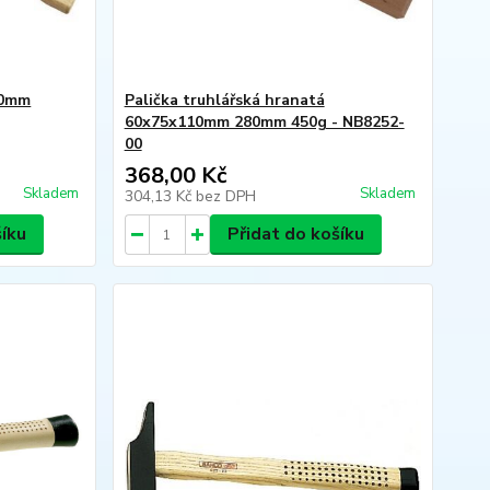
70mm
Palička truhlářská hranatá
60x75x110mm 280mm 450g - NB8252-
00
368,00 Kč
Skladem
Skladem
304,13 Kč
bez DPH
šíku
Přidat do košíku