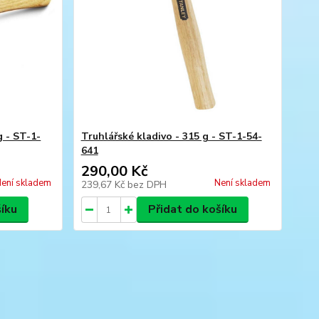
g - ST-1-
Truhlářské kladivo - 315 g - ST-1-54-
641
290,00 Kč
ení skladem
Není skladem
239,67 Kč
bez DPH
šíku
Přidat do košíku