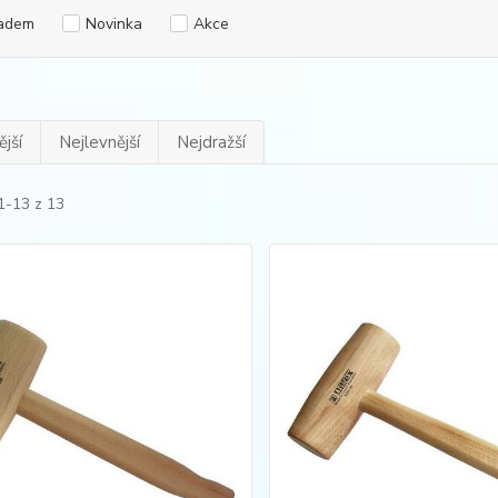
adem
Novinka
Akce
jší
Nejlevnější
Nejdražší
1-13 z 13