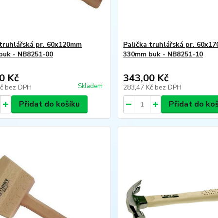
 truhlářská pr. 60x120mm
Palička truhlářská pr. 60x1
uk - NB8251-00
330mm buk - NB8251-10
0 Kč
343,00 Kč
Skladem
Kč
bez DPH
283,47 Kč
bez DPH
Přidat do košíku
Přidat do ko