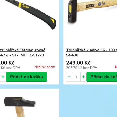
 truhlářské FatMax, rovné
Truhlářské kladivo 16 - 100 
, 567 g - ST-FMHT1-51278
54-638
,00 Kč
249,00 Kč
Není skladem
N
3 Kč
bez DPH
205,79 Kč
bez DPH
Přidat do košíku
Přidat do ko