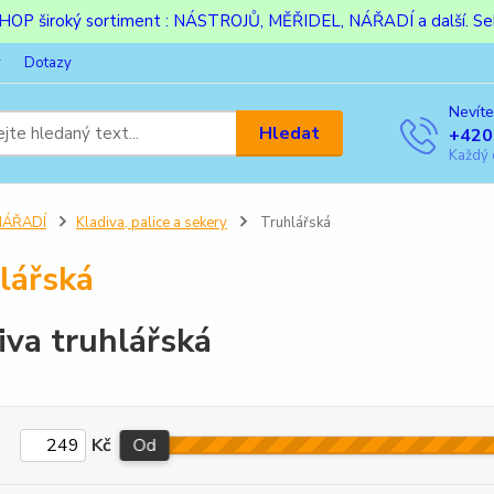
ESHOP široký sortiment : NÁSTROJŮ, MĚŘIDEL, NÁŘADÍ a další. Sek
y
Dotazy
Nevíte
Hledat
+420
Každý 
NÁŘADÍ
Kladiva, palice a sekery
Truhlářská
lářská
iva truhlářská
Kč
Od