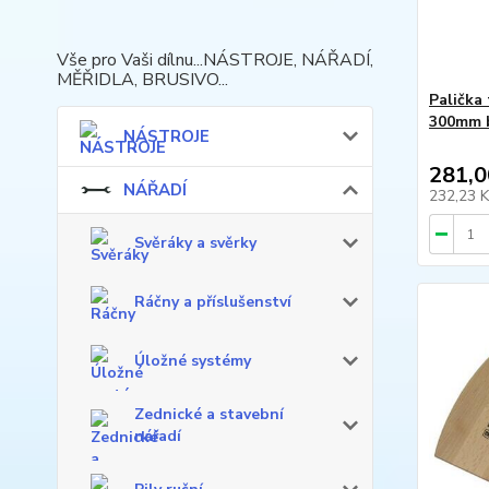
Vše pro Vaši dílnu...NÁSTROJE, NÁŘADÍ,
MĚŘIDLA, BRUSIVO...
Palička
300mm b
NÁSTROJE
281,0
NÁŘADÍ
232,23 
Svěráky a svěrky
Ráčny a příslušenství
Úložné systémy
Zednické a stavební
nářadí