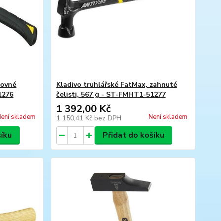
rovné
Kladivo truhlářské FatMax, zahnuté
1276
čelisti, 567 g - ST-FMHT1-51277
1 392,00 Kč
ení skladem
Není skladem
1 150,41 Kč
bez DPH
šíku
Přidat do košíku