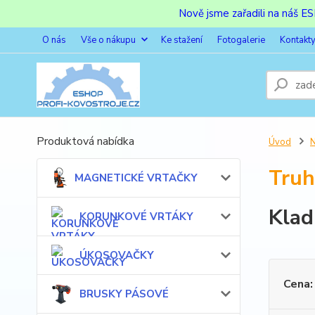
Nově jsme zařadili na náš 
O nás
Vše o nákupu
Ke stažení
Fotogalerie
Kontakt
Produktová nabídka
Úvod
Truh
MAGNETICKÉ VRTAČKY
Klad
KORUNKOVÉ VRTÁKY
ÚKOSOVAČKY
Cena:
BRUSKY PÁSOVÉ