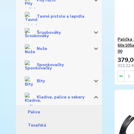
Pily ruční
Tavné pistole a lepidla
Šroubováky
Palička
60x105
Nože
00
379,0
Sponkovačky
313,22 
Bity
Kladiva, palice a sekery
Palice
Tesařská