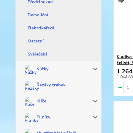
Předtloukací
Demoliční
Elektrikářská
Ostatní
Svářečská
Kladivo
čelisti
Nůžky
1 264
1 044,6
Řezáky trubek
Klíče
Pilníky