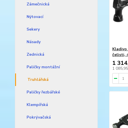
Zámečnická
Nýtovací
Sekery
Násady
Kladivo
Zednická
čelisti
1 314
Paličky montážní
1 085,9
Truhlářská
Paličky řezbářské
Klempířská
Pokrývačská