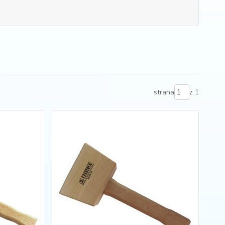
strana
z 1