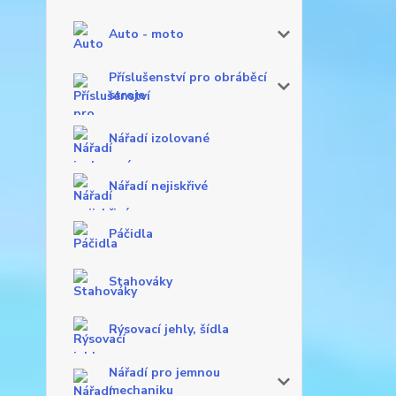
Auto - moto
Příslušenství pro obráběcí
stroje
Nářadí izolované
Nářadí nejiskřivé
Páčidla
Stahováky
Rýsovací jehly, šídla
Nářadí pro jemnou
mechaniku