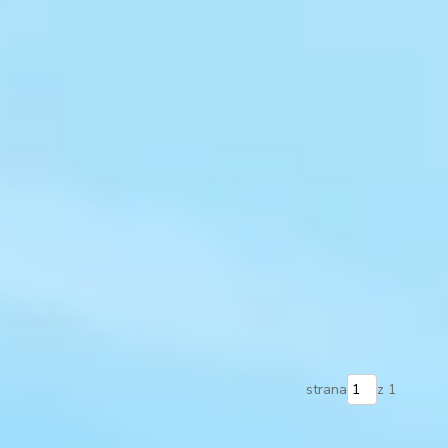
strana
z 1