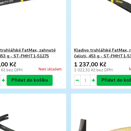
 truhlářské FatMax, zahnuté
Kladivo truhlářské FatMax, 
, 453 g - ST-FMHT1-51275
čelisti, 453 g - ST-FMHT1-5
,00 Kč
1 237,00 Kč
Není skladem
N
5 Kč
bez DPH
1 022,31 Kč
bez DPH
Přidat do košíku
Přidat do ko