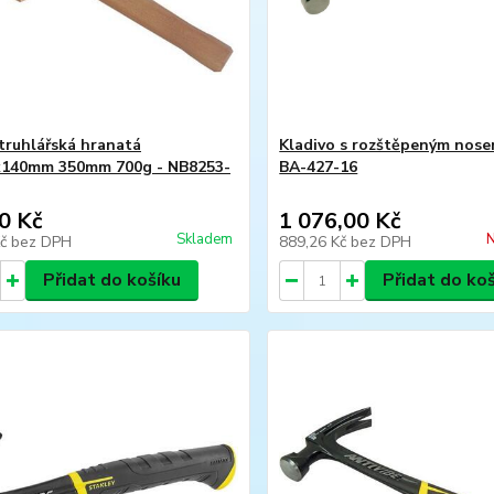
 truhlářská hranatá
Kladivo s rozštěpeným nose
x140mm 350mm 700g - NB8253-
BA-427-16
0 Kč
1 076,00 Kč
Skladem
N
Kč
bez DPH
889,26 Kč
bez DPH
Přidat do košíku
Přidat do ko