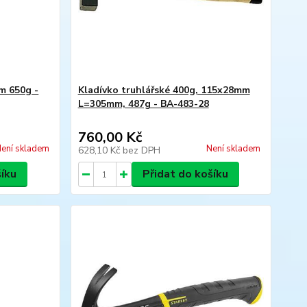
m 650g -
Kladívko truhlářské 400g, 115x28mm
L=305mm, 487g - BA-483-28
760,00 Kč
ení skladem
Není skladem
628,10 Kč
bez DPH
šíku
Přidat do košíku