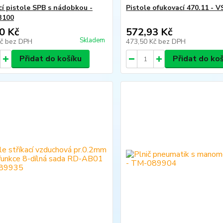
cí pistole SPB s nádobkou -
Pistole ofukovací 470.11 - 
3100
0 Kč
572,93 Kč
Skladem
Kč
bez DPH
473,50 Kč
bez DPH
Přidat do košíku
Přidat do ko