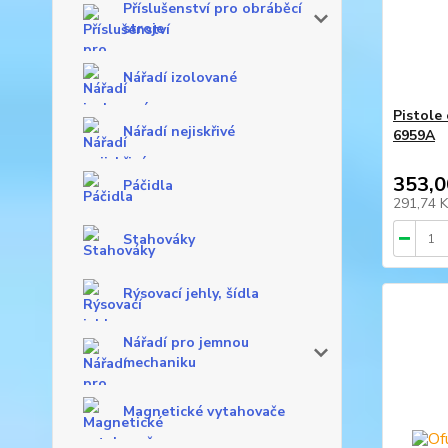
Příslušenství pro obráběcí
stroje
Nářadí izolované
Pistole
Nářadí nejiskřivé
6959A
353,0
Páčidla
291,74 
Stahováky
Rýsovací jehly, šídla
Nářadí pro jemnou
mechaniku
Magnetické vytahovače