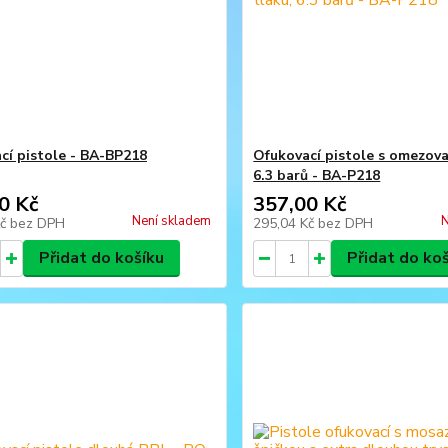
cí pistole - BA-BP218
Ofukovací pistole s omezov
6.3 barů - BA-P218
0 Kč
357,00 Kč
Není skladem
N
Kč
bez DPH
295,04 Kč
bez DPH
Přidat do košíku
Přidat do ko