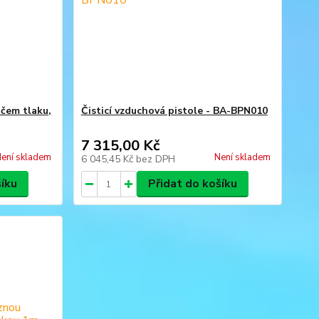
ačem tlaku,
Čisticí vzduchová pistole - BA-BPN010
7 315,00 Kč
ení skladem
Není skladem
6 045,45 Kč
bez DPH
šíku
Přidat do košíku