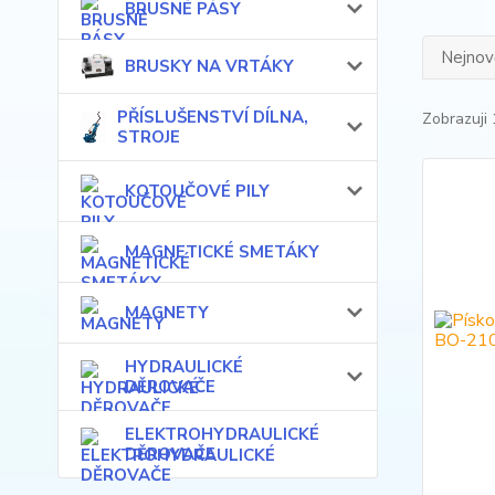
BRUSNÉ PÁSY
Nejnově
BRUSKY NA VRTÁKY
PŘÍSLUŠENSTVÍ DÍLNA,
Zobrazuji 
STROJE
KOTOUČOVÉ PILY
MAGNETICKÉ SMETÁKY
MAGNETY
HYDRAULICKÉ
DĚROVAČE
ELEKTROHYDRAULICKÉ
DĚROVAČE