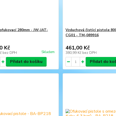
 ofukovací 280mm - JW-JAT-
Vzduchová čistící pistole 8
CG01 - TM-089916
0 Kč
461,00 Kč
Skladem
Kč
bez DPH
380,99 Kč
bez DPH
Přidat do košíku
Přidat do ko