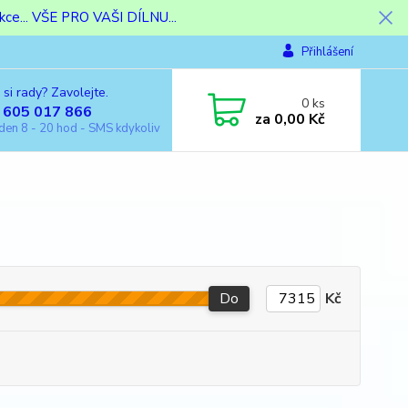
ce... VŠE PRO VAŠI DÍLNU...
Přihlášení
 si rady? Zavolejte.
0
ks
 605 017 866
za
0,00 Kč
den 8 - 20 hod - SMS kdykoliv
Do
Kč