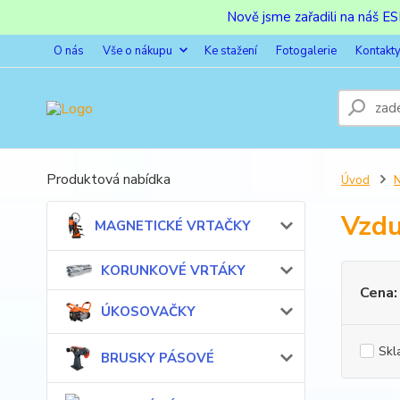
Nově jsme zařadili na náš 
O nás
Vše o nákupu
Ke stažení
Fotogalerie
Kontakt
Produktová nabídka
Úvod
Vzdu
MAGNETICKÉ VRTAČKY
KORUNKOVÉ VRTÁKY
Cena:
ÚKOSOVAČKY
Skl
BRUSKY PÁSOVÉ