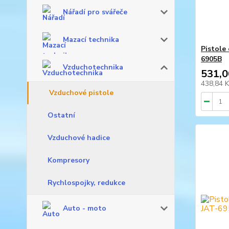
Nářadí pro svářeče
Mazací technika
Pistole
6905B
Vzduchotechnika
531,0
438,84 
Vzduchové pistole
Ostatní
Vzduchové hadice
Kompresory
Rychlospojky, redukce
Auto - moto