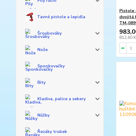
Pily ruční
Pistole
dvojitá
Tavné pistole a lepidla
TM-089
983,0
Šroubováky
812,40 
Nože
Sponkovačky
Bity
Kladiva, palice a sekery
Nůžky
Řezáky trubek