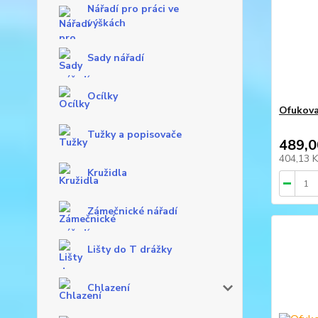
Nářadí pro práci ve
výškách
Sady nářadí
Ocílky
Ofukova
Tužky a popisovače
489,0
404,13 
Kružidla
Zámečnické nářadí
Lišty do T drážky
Chlazení