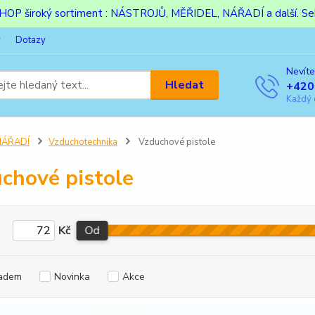
ESHOP široký sortiment : NÁSTROJŮ, MĚŘIDEL, NÁŘADÍ a další. Sek
y
Dotazy
Nevíte
Hledat
+420
Každý 
NÁŘADÍ
Vzduchotechnika
Vzduchové pistole
chové pistole
Kč
Od
adem
Novinka
Akce