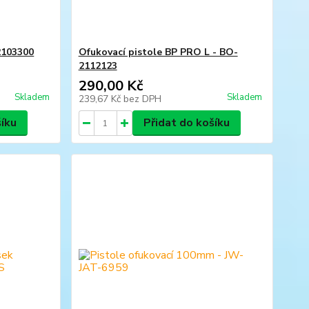
2103300
Ofukovací pistole BP PRO L - BO-
2112123
290,00 Kč
Skladem
Skladem
239,67 Kč
bez DPH
šíku
Přidat do košíku