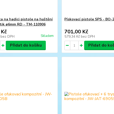
a na hadici pistole na huštění
Pískovací pistole SPS - BO-
tik ø6mm RD - TM-110906
 Kč
701,00 Kč
Skladem
č
bez DPH
579,34 Kč
bez DPH
Přidat do košíku
Přidat do ko