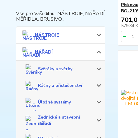
Pískova
BO-210
Vše pro Vaši dílnu...NÁSTROJE, NÁŘADÍ,
701,0
MĚŘIDLA, BRUSIVO...
579,34 
NÁSTROJE
NÁŘADÍ
Svěráky a svěrky
Ráčny a příslušenství
Úložné systémy
Zednické a stavební
nářadí