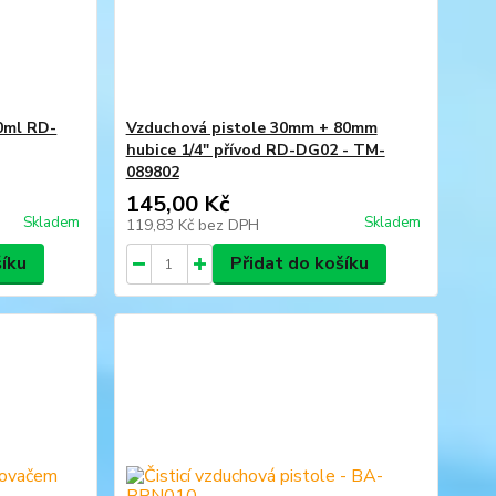
00ml RD-
Vzduchová pistole 30mm + 80mm
hubice 1/4" přívod RD-DG02 - TM-
089802
145,00 Kč
Skladem
Skladem
119,83 Kč
bez DPH
šíku
Přidat do košíku