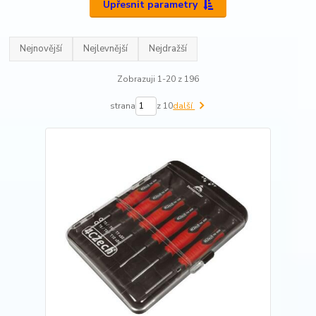
Upřesnit parametry
Nejnovější
Nejlevnější
Nejdražší
Zobrazuji 1-20 z 196
strana
z 10
další