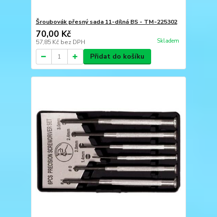
Šroubovák přesný sada 11-dílná BS - TM-225302
70,00 Kč
Skladem
57,85 Kč
bez DPH
Přidat do košíku