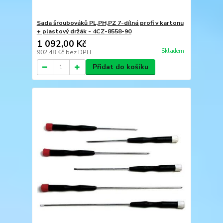
Sada šroubováků PL,PH,PZ 7-dílná profi v kartonu
+ plastový držák - 4CZ-8558-90
1 092,00 Kč
Skladem
902,48 Kč
bez DPH
Přidat do košíku