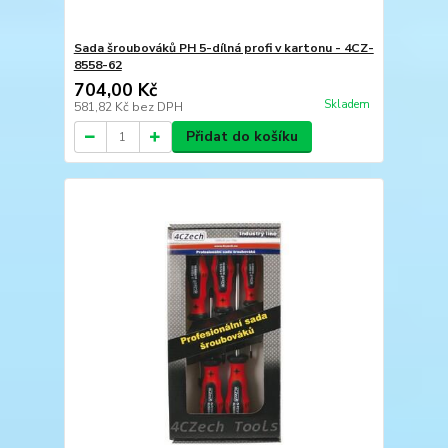
Sada šroubováků PH 5-dílná profi v kartonu - 4CZ-
8558-62
704,00 Kč
Skladem
581,82 Kč
bez DPH
Přidat do košíku