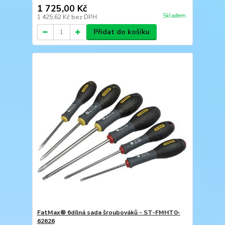
1 725,00 Kč
Skladem
1 425,62 Kč
bez DPH
Přidat do košíku
FatMax® 6dílná sada šroubováků - ST-FMHT0-
62626