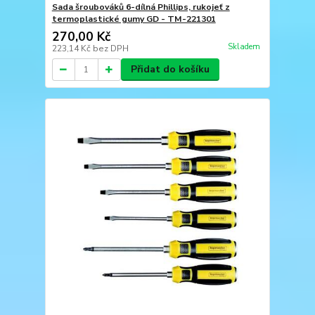
Sada šroubováků 6-dílná Phillips, rukojeť z
termoplastické gumy GD - TM-221301
270,00 Kč
Skladem
223,14 Kč
bez DPH
Přidat do košíku