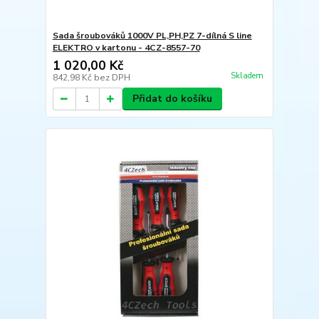
Sada šroubováků 1000V PL,PH,PZ 7-dílná S line
ELEKTRO v kartonu - 4CZ-8557-70
1 020,00 Kč
Skladem
842,98 Kč
bez DPH
Přidat do košíku