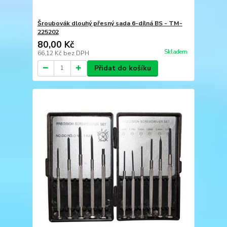
Šroubovák dlouhý přesný sada 6-dílná BS - TM-
225202
80,00 Kč
Skladem
66,12 Kč
bez DPH
Přidat do košíku