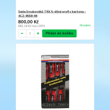
Sada šroubováků TRX 5-dílná profi v kartonu -
4CZ-8558-66
800,00 Kč
Skladem
661,16 Kč
bez DPH
Přidat do košíku