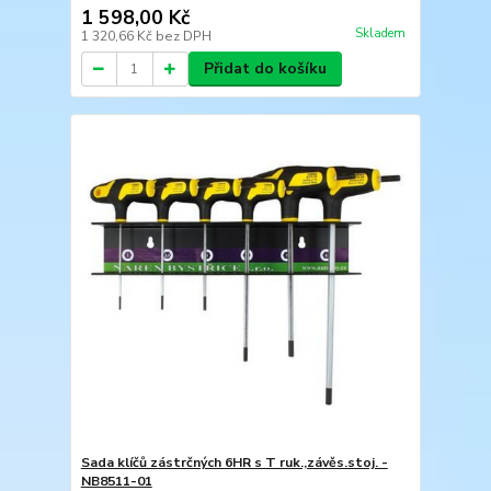
1 598,00 Kč
Skladem
1 320,66 Kč
bez DPH
Přidat do košíku
Sada klíčů zástrčných 6HR s T ruk.,závěs.stoj. -
NB8511-01