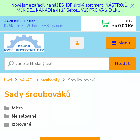
Nově jsme zařadili na náš ESHOP široký sortiment : NÁSTROJŮ,
MĚŘIDEL, NÁŘADÍ a další. Sekce... VŠE PRO VAŠI DÍLNU...
0
ks
+420 605 017 866
za
0,00 Kč
Každý den 8 - 20 hod - SMS kdykoliv
Menu
Hledat
Úvod
NÁŘADÍ
Šroubováky
Sady šroubováků
Sady šroubováků
Micro
Neizolované
Izolované