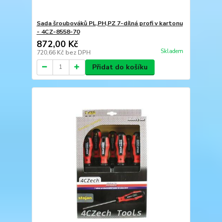
Sada šroubováků PL,PH,PZ 7-dílná profi v kartonu
- 4CZ-8558-70
872,00 Kč
Skladem
720,66 Kč
bez DPH
Přidat do košíku