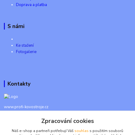
Doprava a platba
S námi
Ke stažení
Fotogalerie
Kontakty
www.profi-kovostroje.cz
Zpracování cookies
+420 605 017 866
Každý den 8 - 20 hod - SMS kdykoliv
Náš e-shop a partneři potřebují Váš
souhlas
s použitím souborů