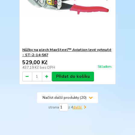
Nůžky na plech MaxSteel™ Aviation levé vyhnuté
- ST-2-14-567
529,00 Kč
Skladem
437,19 Kč
bez DPH
Přidat do košíku
Načíst další produkty (20)
strana
z 4
další