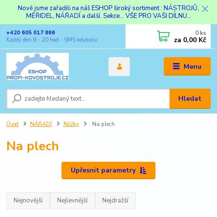
Nově jsme zařadili na náš ESHOP široký sortiment : NÁSTROJŮ,
MĚŘIDEL, NÁŘADÍ a další. Sekce... VŠE PRO VAŠI DÍLNU...
0
ks
+420 605 017 866
za
0,00 Kč
Každý den 8 - 20 hod - SMS kdykoliv
Menu
Hledat
Úvod
NÁŘADÍ
Nůžky
Na plech
Na plech
Upřesnit parametry
Nejnovější
Nejlevnější
Nejdražší