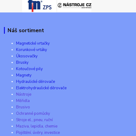
Náš sortiment
Magnetické vrtačky
Korunkové vrtáky
Úkosovačky
Brusky
Kotoučové pily
Magnety
Hydraulické děrovače
Elektrohydraulické děrovače
Nástroje
Měřidla
Brusivo
Ochranné pomůcky
Stroje el., pneu, ruční
Maziva, lepidla, chemie
Pojištění, úvěry, investice