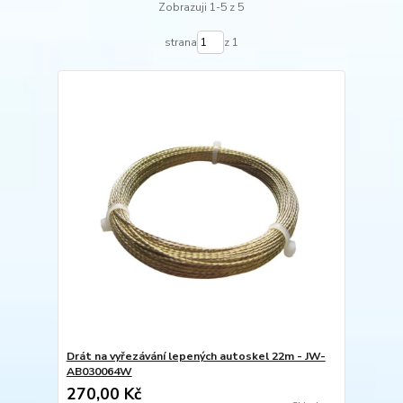
Zobrazuji 1-5 z 5
strana
z 1
Drát na vyřezávání lepených autoskel 22m - JW-
AB030064W
270,00 Kč