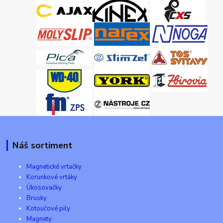
Náš sortiment
Magnetické vrtačky
Korunkové vrtáky
Úkosovačky
Brusky
Kotoučové pily
Magnety