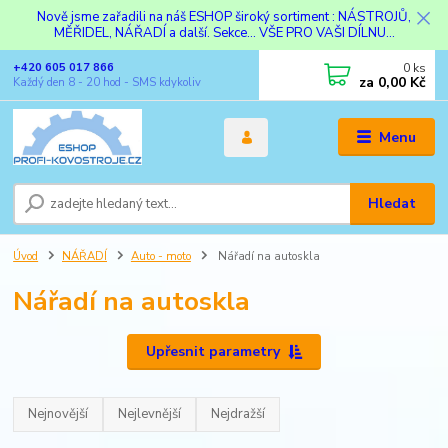
Nově jsme zařadili na náš ESHOP široký sortiment : NÁSTROJŮ,
MĚŘIDEL, NÁŘADÍ a další. Sekce... VŠE PRO VAŠI DÍLNU...
0
ks
+420 605 017 866
za
0,00 Kč
Každý den 8 - 20 hod - SMS kdykoliv
Menu
Hledat
Úvod
NÁŘADÍ
Auto - moto
Nářadí na autoskla
Nářadí na autoskla
Upřesnit parametry
Nejnovější
Nejlevnější
Nejdražší