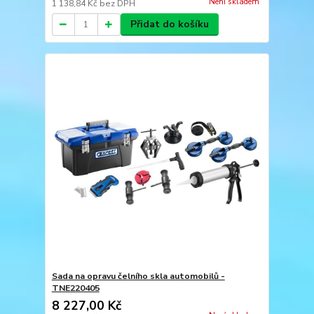
Není skladem
1 138,84 Kč
bez DPH
Přidat do košíku
Sada na opravu čelního skla automobilů -
TNE220405
8 227,00 Kč