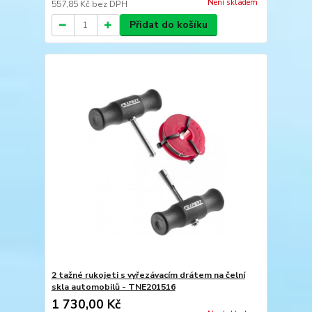
Není skladem
557,85 Kč
bez DPH
Přidat do košíku
2 tažné rukojeti s vyřezávacím drátem na čelní
skla automobilů - TNE201516
1 730,00 Kč