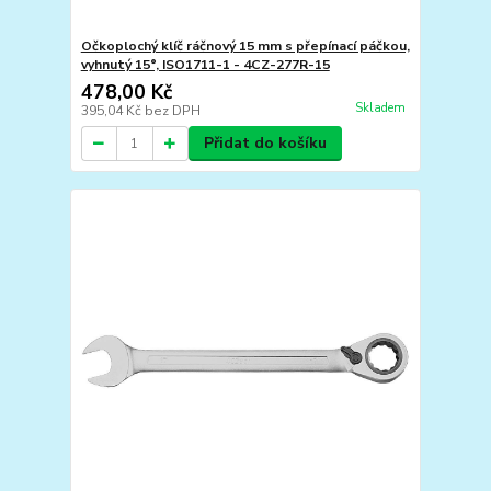
Očkoplochý klíč ráčnový 15 mm s přepínací páčkou,
vyhnutý 15°, ISO1711-1 - 4CZ-277R-15
478,00 Kč
Skladem
395,04 Kč
bez DPH
Přidat do košíku