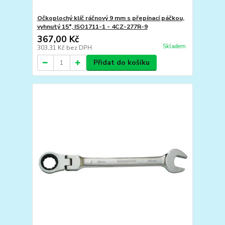
Očkoplochý klíč ráčnový 9 mm s přepínací páčkou,
vyhnutý 15°, ISO1711-1 - 4CZ-277R-9
367,00 Kč
Skladem
303,31 Kč
bez DPH
Přidat do košíku