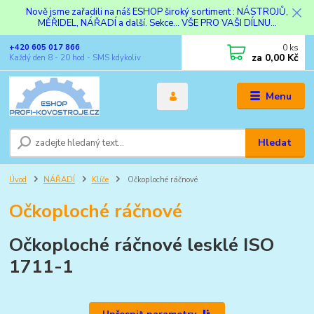
Nově jsme zařadili na náš ESHOP široký sortiment : NÁSTROJŮ,
MĚŘIDEL, NÁŘADÍ a další. Sekce... VŠE PRO VAŠI DÍLNU...
0
ks
+420 605 017 866
za
0,00 Kč
Každý den 8 - 20 hod - SMS kdykoliv
Menu
Hledat
Úvod
NÁŘADÍ
Klíče
Očkoploché ráčnové
Očkoploché ráčnové
Očkoploché ráčnové lesklé ISO
1711-1