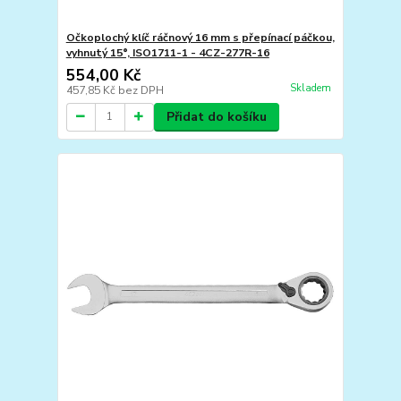
Očkoplochý klíč ráčnový 16 mm s přepínací páčkou,
vyhnutý 15°, ISO1711-1 - 4CZ-277R-16
554,00 Kč
Skladem
457,85 Kč
bez DPH
Přidat do košíku