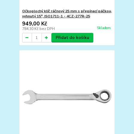
Očkoplochý klíč ráčnový 25 mm s přepínací páčkou,
vyhnutý 15°, ISO1711-1 - 4CZ-277R-25
949,00 Kč
Skladem
784,30 Kč
bez DPH
Přidat do košíku