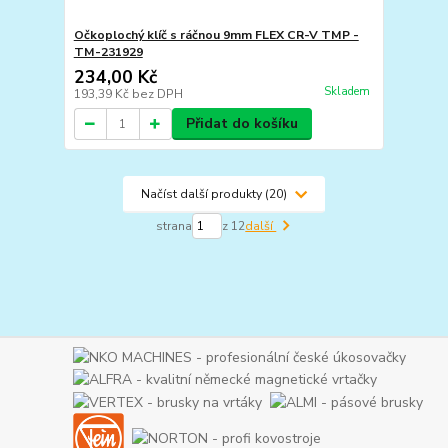
Očkoplochý klíč s ráčnou 9mm FLEX CR-V TMP -
TM-231929
234,00 Kč
Skladem
193,39 Kč
bez DPH
Přidat do košíku
Načíst další produkty (20)
strana
z 12
další