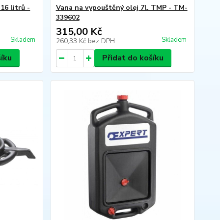
6 litrů -
Vana na vypouštěný olej 7l. TMP - TM-
339602
315,00 Kč
Skladem
Skladem
260,33 Kč
bez DPH
šíku
Přidat do košíku