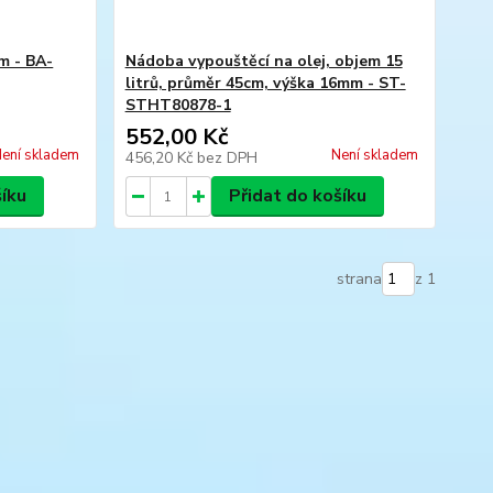
m - BA-
Nádoba vypouštěcí na olej, objem 15
litrů, průměr 45cm, výška 16mm - ST-
STHT80878-1
552,00 Kč
ení skladem
Není skladem
456,20 Kč
bez DPH
šíku
Přidat do košíku
strana
z 1