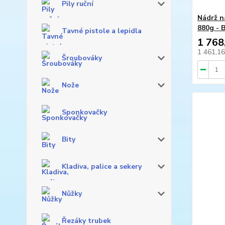
Pily ruční
Nádrž n
880g -
Tavné pistole a lepidla
1 768
1 461,1
Šroubováky
Nože
Sponkovačky
Bity
Kladiva, palice a sekery
Nůžky
Řezáky trubek