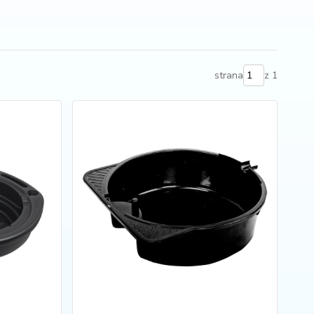
strana
z 1