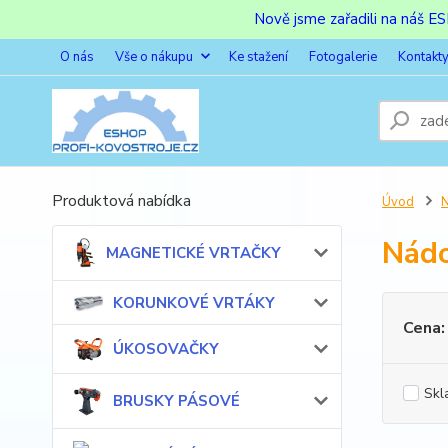
Nově jsme zařadili na náš 
O nás
Vše o nákupu
Ke stažení
Fotogalerie
Kontakt
Produktová nabídka
Úvod
Nádo
MAGNETICKÉ VRTAČKY
KORUNKOVÉ VRTÁKY
Cena:
ÚKOSOVAČKY
Skl
BRUSKY PÁSOVÉ