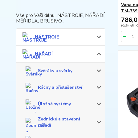
Vana na
TM-339
Vše pro Vaši dílnu...NÁSTROJE, NÁŘADÍ,
786,0
MĚŘIDLA, BRUSIVO...
649,59 
NÁSTROJE
NÁŘADÍ
Svěráky a svěrky
Ráčny a příslušenství
Úložné systémy
Zednické a stavební
nářadí