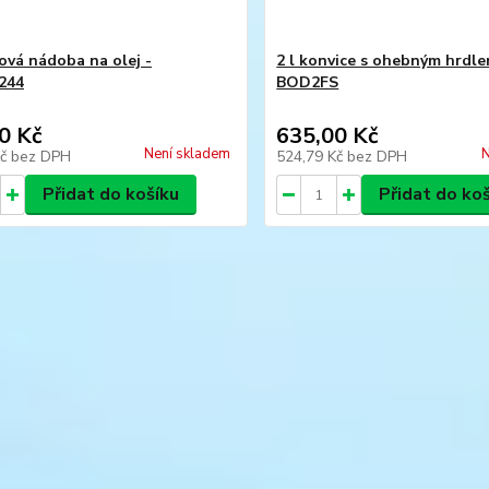
tová nádoba na olej -
2 l konvice s ohebným hrdle
244
BOD2FS
0 Kč
635,00 Kč
Není skladem
N
Kč
bez DPH
524,79 Kč
bez DPH
Přidat do košíku
Přidat do ko