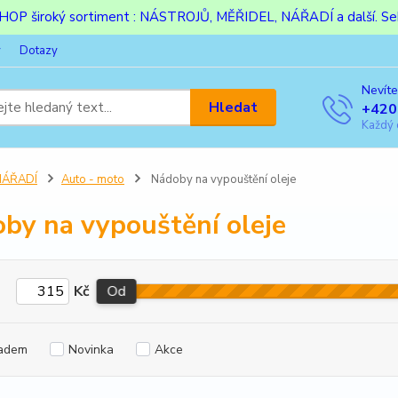
ESHOP široký sortiment : NÁSTROJŮ, MĚŘIDEL, NÁŘADÍ a další. Sek
y
Dotazy
Nevíte
Hledat
+420
Každý 
NÁŘADÍ
Auto - moto
Nádoby na vypouštění oleje
by na vypouštění oleje
Kč
Od
adem
Novinka
Akce