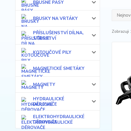
BRUSNÉ PÁSY
Nejnově
BRUSKY NA VRTÁKY
Zobrazuji 
PŘÍSLUŠENSTVÍ DÍLNA,
STROJE
KOTOUČOVÉ PILY
MAGNETICKÉ SMETÁKY
MAGNETY
HYDRAULICKÉ
DĚROVAČE
ELEKTROHYDRAULICKÉ
DĚROVAČE