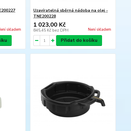
E200227
Uzavíratelná sběrná nádoba na olej -
TNE200228
1 023,00 Kč
ení skladem
Není skladem
845,45 Kč
bez DPH
šíku
Přidat do košíku