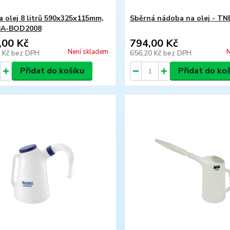
a olej 8 litrů 590x325x115mm,
Sběrná nádoba na olej - TN
 BA-BOD2008
,00 Kč
794,00 Kč
Není skladem
N
6 Kč
bez DPH
656,20 Kč
bez DPH
Přidat do košíku
Přidat do ko