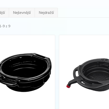
jší
Nejlevnější
Nejdražší
1-9 z 9