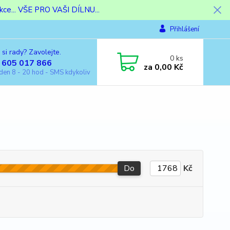
ce... VŠE PRO VAŠI DÍLNU...
Přihlášení
 si rady? Zavolejte.
0
ks
 605 017 866
za
0,00 Kč
den 8 - 20 hod - SMS kdykoliv
Do
Kč