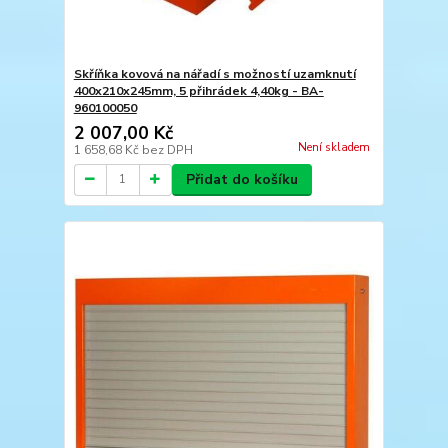
Skříňka kovová na nářadí s možností uzamknutí
400x210x245mm, 5 přihrádek 4,40kg - BA-
960100050
2 007,00 Kč
Není skladem
1 658,68 Kč
bez DPH
Přidat do košíku