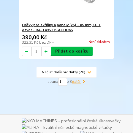
Háčky pro skříňky a panely (x5) - 65 mm, U- 1
otvor - BA-1495TP-ACHU65
390,00 Kč
Není skladem
322,31 Kč
bez DPH
Přidat do košíku
Načíst další produkty (20)
strana
z 3
další