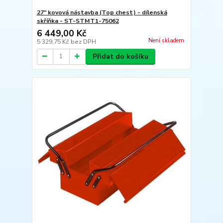
27" kovová nástavba (Top chest) - dílenská
skříňka - ST-STMT1-75062
6 449,00 Kč
Není skladem
5 329,75 Kč
bez DPH
Přidat do košíku