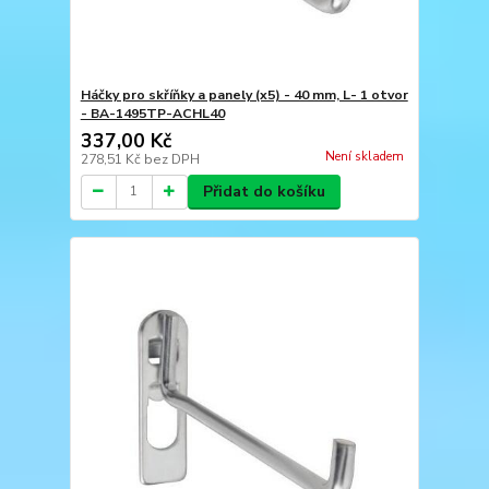
Háčky pro skříňky a panely (x5) - 40 mm, L- 1 otvor
- BA-1495TP-ACHL40
337,00 Kč
Není skladem
278,51 Kč
bez DPH
Přidat do košíku