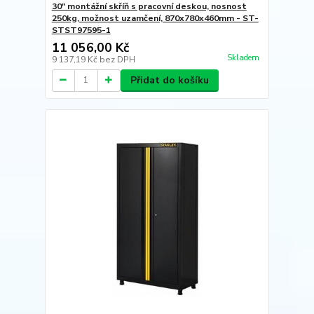
30" montážní skříň s pracovní deskou, nosnost
250kg, možnost uzamčení, 870x780x460mm - ST-
STST97595-1
11 056,00 Kč
Skladem
9 137,19 Kč
bez DPH
Přidat do košíku