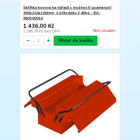
Skříňka kovová na nářadí s možností uzamknutí
300x210x190mm, 3 přihrádky 2,45kg - BA-
960100010
1 436,00 Kč
Není skladem
1 186,78 Kč
bez DPH
Přidat do košíku