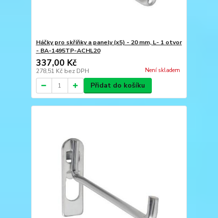
Háčky pro skříňky a panely (x5) - 20 mm, L- 1 otvor
- BA-1495TP-ACHL20
337,00 Kč
Není skladem
278,51 Kč
bez DPH
Přidat do košíku