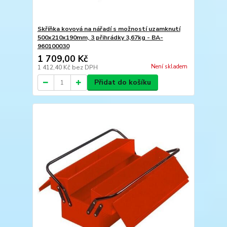
Skříňka kovová na nářadí s možností uzamknutí
500x210x190mm, 3 přihrádky 3,67kg - BA-
960100030
1 709,00 Kč
Není skladem
1 412,40 Kč
bez DPH
Přidat do košíku