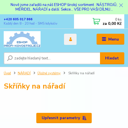
Nově jsme zařadili na náš ESHOP široký sortiment : NÁSTROJŮ,
MĚŘIDEL, NÁŘADÍ a další. Sekce... VŠE PRO VAŠI DÍLNU...
0
ks
+420 605 017 866
za
0,00 Kč
Každý den 8 - 20 hod - SMS kdykoliv
Menu
Hledat
Úvod
NÁŘADÍ
Úložné systémy
Skříňky na nářadí
Skříňky na nářadí
Upřesnit parametry