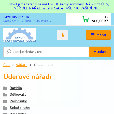
Nově jsme zařadili na náš ESHOP široký sortiment : NÁSTROJŮ,
MĚŘIDEL, NÁŘADÍ a další. Sekce... VŠE PRO VAŠI DÍLNU...
0
ks
+420 605 017 866
za
0,00 Kč
Každý den 8 - 20 hod - SMS kdykoliv
Menu
Hledat
Úvod
NÁŘADÍ
Úderové nářadí
Úderové nářadí
Razidla
Důlkovače
Průbojníky
Sekáče ruční