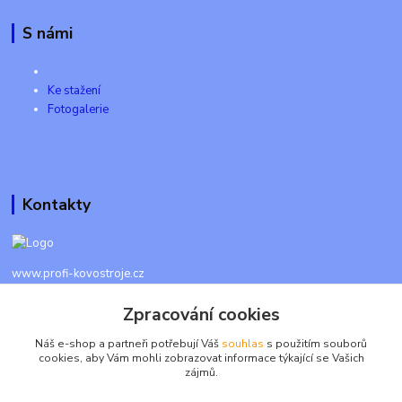
S námi
Ke stažení
Fotogalerie
Kontakty
www.profi-kovostroje.cz
Zpracování cookies
+420 605 017 866
Každý den 8 - 20 hod - SMS kdykoliv
Náš e-shop a partneři potřebují Váš
souhlas
s použitím souborů
cookies, aby Vám mohli zobrazovat informace týkající se Vašich
info@profi-kovostroje.cz
zájmů.