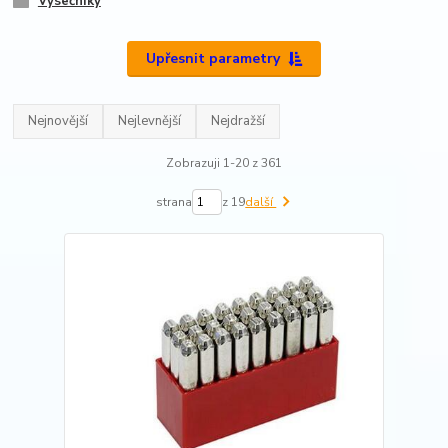
Výsečníky
Upřesnit parametry
Nejnovější
Nejlevnější
Nejdražší
Zobrazuji 1-20 z 361
strana
z 19
další