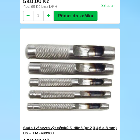
548,00 Kč
Skladem
452,89 Kč
bez DPH
Přidat do košíku
Sada tyčových výsečníků 5-dílná (pr.2,3,4,6 a 8 mm)
BS - TM-499908