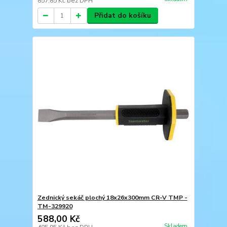
857,85 Kč
bez DPH
Přidat do košíku
Zednický sekáč plochý 18х26x300mm CR-V TMP -
TM-329920
588,00 Kč
Skladem