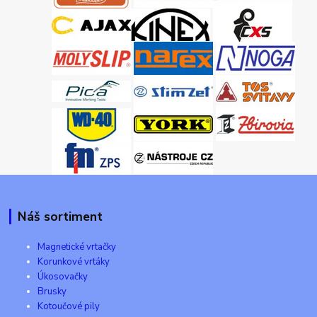
Náš sortiment
Magnetické vrtačky
Korunkové vrtáky
Úkosovačky
Brusky
Kotoučové pily