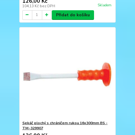
126,00 Kč
Skladem
104,13 Kč
bez DPH
Přidat do košíku
Sekáč plochý s chráničem rukou 16x300mm BS -
TM-329907