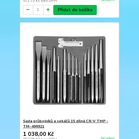
572,73 Kč
bez DPH
Přidat do košíku
Sada průbojníků a sekáčů 15 dílná CR-V TMP -
TM-499921
1 038,00 Kč
Skladem