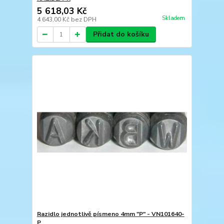
5 618,03 Kč
Skladem
4 643,00 Kč
bez DPH
Přidat do košíku
Razidlo jednotlivě písmeno 4mm "P" - VN101640-
P