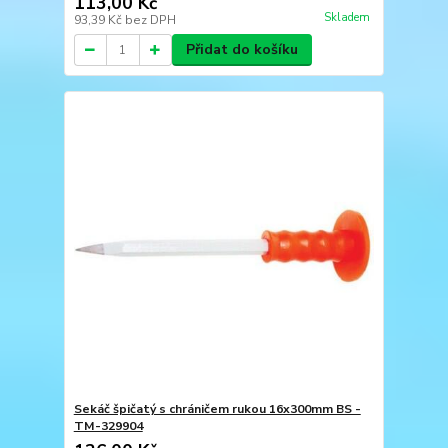
113,00 Kč
Skladem
93,39 Kč
bez DPH
Přidat do košíku
Sekáč špičatý s chráničem rukou 16x300mm BS -
TM-329904