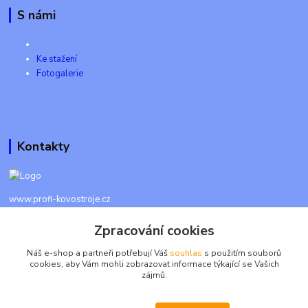
S námi
Ke stažení
Fotogalerie
Kontakty
www.profi-kovostroje.cz
Zpracování cookies
+420 605 017 866
Každý den 8 - 20 hod - SMS kdykoliv
Náš e-shop a partneři potřebují Váš
souhlas
s použitím souborů
cookies, aby Vám mohli zobrazovat informace týkající se Vašich
info@profi-kovostroje.cz
zájmů.