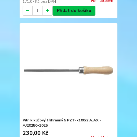
Není skladem
171,07 Kč
bez DPH
Přidat do košíku
Pilník klíčový tříhranný 5 PZT-k100/2 AJAX -
AJ20250-1025
230,00 Kč