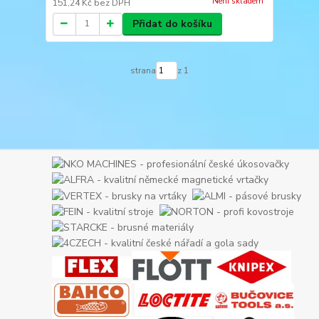
Není skladem
151,24 Kč
bez DPH
Přidat do košíku
strana
z 1