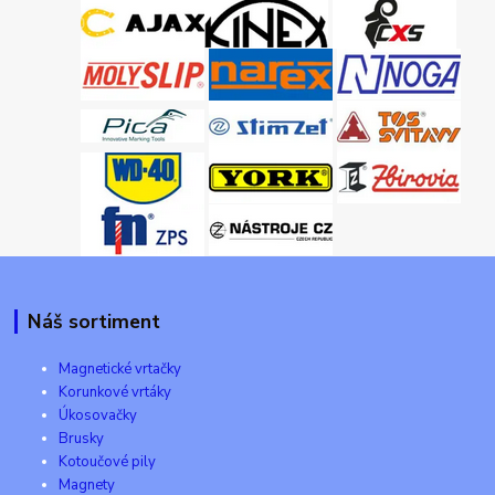
Náš sortiment
Magnetické vrtačky
Korunkové vrtáky
Úkosovačky
Brusky
Kotoučové pily
Magnety