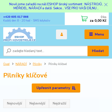
Nově jsme zařadili na náš ESHOP široký sortiment : NÁSTROJŮ,
MĚŘIDEL, NÁŘADÍ a další. Sekce... VŠE PRO VAŠI DÍLNU...
0
ks
+420 605 017 866
za
0,00 Kč
Každý den 8 - 20 hod - SMS kdykoliv
Menu
Hledat
Úvod
NÁŘADÍ
Pilníky
Pilníky klíčové
Pilníky klíčové
Upřesnit parametry
Nejnovější
Nejlevnější
Nejdražší