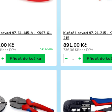
lisovací 97-61-145-A - KN97-61-
Kleště lisovací 97-21-215 - 
215
,00 Kč
891,00 Kč
Skladem
Kč
bez DPH
736,36 Kč
bez DPH
Přidat do košíku
Přidat do ko