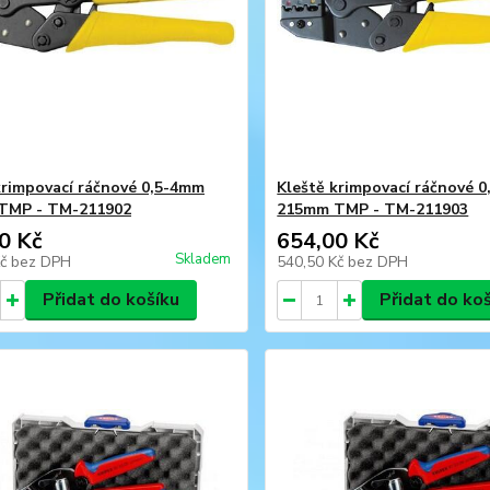
krimpovací ráčnové 0,5-4mm
Kleště krimpovací ráčnové 
TMP - TM-211902
215mm TMP - TM-211903
0 Kč
654,00 Kč
Skladem
Kč
bez DPH
540,50 Kč
bez DPH
Přidat do košíku
Přidat do ko