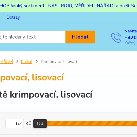
ESHOP široký sortiment : NÁSTROJŮ, MĚŘIDEL, NÁŘADÍ a další. Sek
y
Dotazy
Nevíte
Hledat
+420
Každý 
NÁŘADÍ
Kleště
Krimpovací, lisovací
povací, lisovací
tě krimpovací, lisovací
Kč
Od