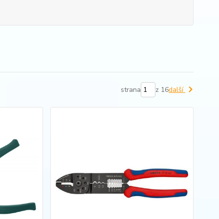
strana
z 16
další