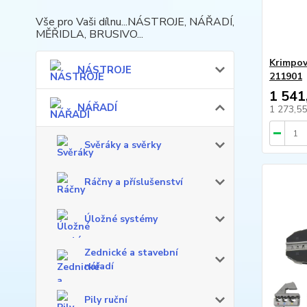
Vše pro Vaši dílnu...NÁSTROJE, NÁŘADÍ,
MĚŘIDLA, BRUSIVO...
Krimpov
NÁSTROJE
211901
1 541
NÁŘADÍ
1 273,5
Svěráky a svěrky
Ráčny a příslušenství
Úložné systémy
Zednické a stavební
nářadí
Pily ruční