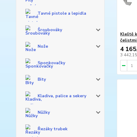
Tavné pistole a lepidla
Šroubováky
Kleště 
čelistm
Nože
4 165
3 442,1
Sponkovačky
Bity
Kladiva, palice a sekery
Nůžky
Řezáky trubek