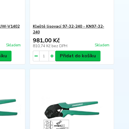
- JW-V1402
Kleště lisovací 97-32-240 - KN97-32-
240
981,00 Kč
Skladem
Skladem
810,74 Kč
bez DPH
šíku
Přidat do košíku