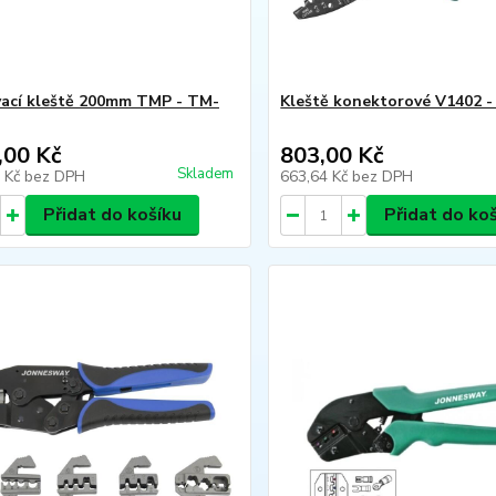
ací kleště 200mm TMP - TM-
Kleště konektorové V1402 
,00 Kč
803,00 Kč
Skladem
5 Kč
bez DPH
663,64 Kč
bez DPH
Přidat do košíku
Přidat do ko