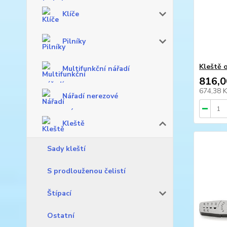
Klíče
Pilníky
Kleště 
Multifunkční nářadí
816,0
674,38 
Nářadí nerezové
Kleště
Sady kleští
S prodlouženou čelistí
Štípací
Ostatní