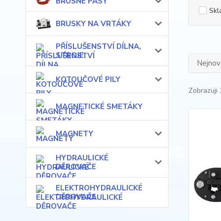
BRUSNÉ PÁSY
Skl
BRUSKY NA VRTÁKY
PŘÍSLUŠENSTVÍ DÍLNA,
STROJE
Nejnově
KOTOUČOVÉ PILY
Zobrazuji 
MAGNETICKÉ SMETÁKY
MAGNETY
HYDRAULICKÉ
DĚROVAČE
ELEKTROHYDRAULICKÉ
DĚROVAČE