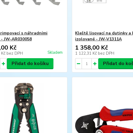
krimpovací s náhradními
Kleště lisovací na dutinky a
i - JW-AR030058
izolované - JW-V1311A
,00 Kč
1 358,00 Kč
Skladem
5 Kč
bez DPH
1 122,31 Kč
bez DPH
Přidat do košíku
Přidat do ko