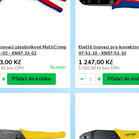
lisovací zásobníkové MultiCrimp
Kleště lisovací pro konekto
-02 - KN97-33-02
97-51-10 - KN97-51-10
3,00 Kč
1 247,00 Kč
Skladem
8 Kč
bez DPH
1 030,58 Kč
bez DPH
Přidat do košíku
Přidat do ko