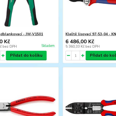
odblankovací - JW-V1501
Kleště lisovací 97-53-04 - K
0 Kč
6 486,00 Kč
Skladem
Kč
bez DPH
5 360,33 Kč
bez DPH
Přidat do košíku
Přidat do ko