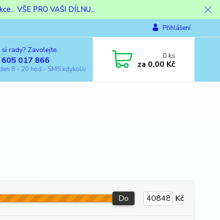
ce... VŠE PRO VAŠI DÍLNU...
Přihlášení
 si rady? Zavolejte.
0
ks
 605 017 866
za
0,00 Kč
den 8 - 20 hod - SMS kdykoliv
Do
Kč