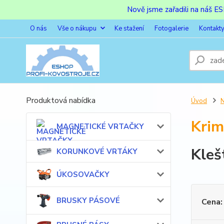
Nově jsme zařadili na náš 
O nás
Vše o nákupu
Ke stažení
Fotogalerie
Kontakt
Produktová nabídka
Úvod
Krim
MAGNETICKÉ VRTAČKY
Kleš
KORUNKOVÉ VRTÁKY
ÚKOSOVAČKY
BRUSKY PÁSOVÉ
Cena: