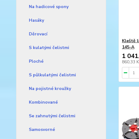
Na hadicové spony
Hasáky
Děrovací
Kleště 
145-A
S kulatými čelistmi
1 041
Ploché
860,33 
S půlkulatými čelistmi
Na pojistné kroužky
Kombinované
Se zahnutými čelistmi
Samosvorné