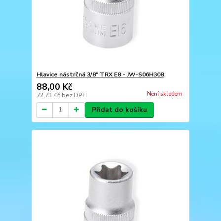
Hlavice nástrčná 3/8" TRX E8 - JW-S06H308
88,00 Kč
Není skladem
72,73 Kč
bez DPH
Přidat do košíku