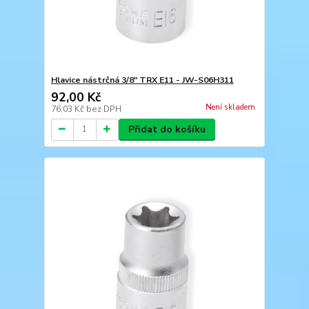
Hlavice nástrčná 3/8" TRX E11 - JW-S06H311
92,00 Kč
Není skladem
76,03 Kč
bez DPH
Přidat do košíku