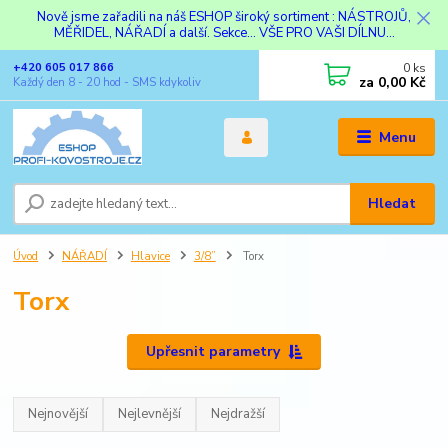
Nově jsme zařadili na náš ESHOP široký sortiment : NÁSTROJŮ,
MĚŘIDEL, NÁŘADÍ a další. Sekce... VŠE PRO VAŠI DÍLNU...
0
ks
+420 605 017 866
za
0,00 Kč
Každý den 8 - 20 hod - SMS kdykoliv
Menu
Hledat
Úvod
NÁŘADÍ
Hlavice
3/8”
Torx
Torx
Upřesnit parametry
Nejnovější
Nejlevnější
Nejdražší