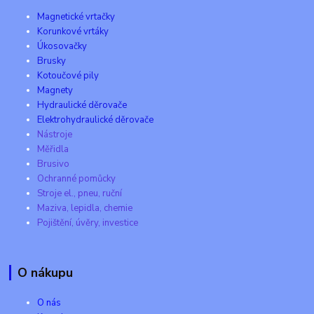
Magnetické vrtačky
Korunkové vrtáky
Úkosovačky
Brusky
Kotoučové pily
Magnety
Hydraulické děrovače
Elektrohydraulické děrovače
Nástroje
Měřidla
Brusivo
Ochranné pomůcky
Stroje el., pneu, ruční
Maziva, lepidla, chemie
Pojištění, úvěry, investice
O nákupu
O nás