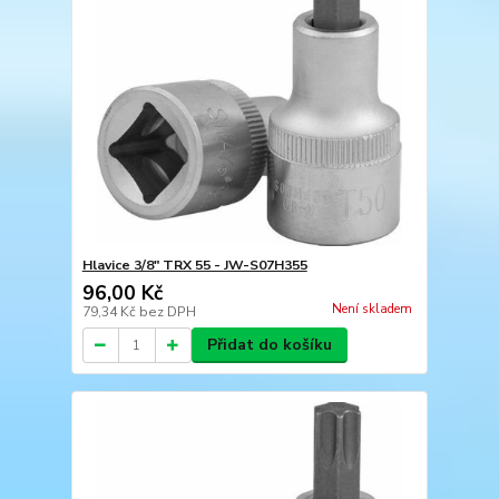
Hlavice 3/8" TRX 55 - JW-S07H355
96,00 Kč
Není skladem
79,34 Kč
bez DPH
Přidat do košíku