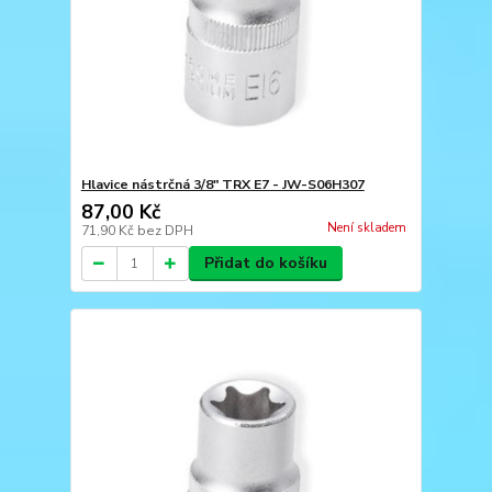
Hlavice nástrčná 3/8" TRX E7 - JW-S06H307
87,00 Kč
Není skladem
71,90 Kč
bez DPH
Přidat do košíku