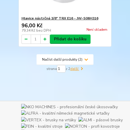
Hlavice nástrčná 3/8" TRX E16 - JW-S06H316
96,00 Kč
Není skladem
79,34 Kč
bez DPH
Přidat do košíku
Načíst další produkty (2)
strana
z 2
další