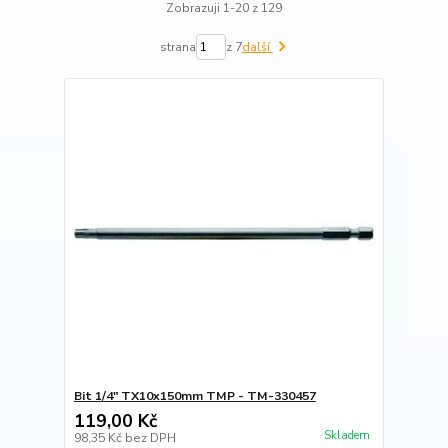
Zobrazuji 1-20 z 129
strana
z 7
další
Bit 1/4" TX10x150mm TMP - TM-330457
119,00 Kč
Skladem
98,35 Kč
bez DPH