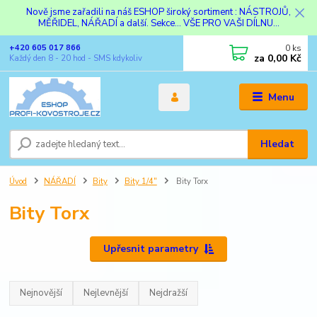
Nově jsme zařadili na náš ESHOP široký sortiment : NÁSTROJŮ,
MĚŘIDEL, NÁŘADÍ a další. Sekce... VŠE PRO VAŠI DÍLNU...
0
ks
+420 605 017 866
za
0,00 Kč
Každý den 8 - 20 hod - SMS kdykoliv
Menu
Hledat
Úvod
NÁŘADÍ
Bity
Bity 1/4"
Bity Torx
Bity Torx
Upřesnit parametry
Nejnovější
Nejlevnější
Nejdražší