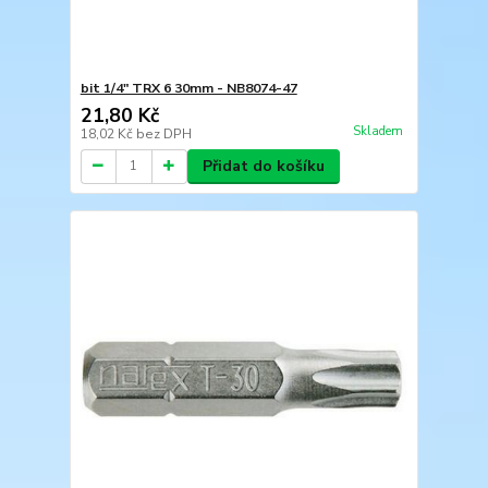
bit 1/4" TRX 6 30mm - NB8074-47
21,80 Kč
Skladem
18,02 Kč
bez DPH
Přidat do košíku