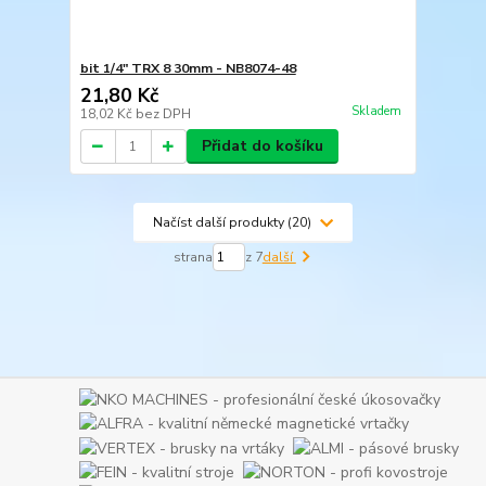
bit 1/4" TRX 8 30mm - NB8074-48
21,80 Kč
Skladem
18,02 Kč
bez DPH
Přidat do košíku
Načíst další produkty (20)
strana
z 7
další