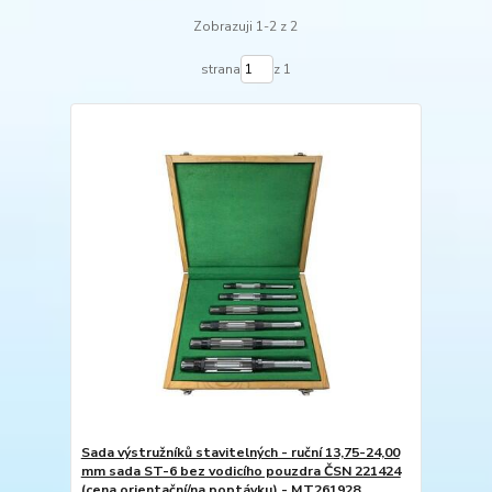
Zobrazuji 1-2 z 2
strana
z 1
Sada výstružníků stavitelných - ruční 13,75-24,00
mm sada ST-6 bez vodicího pouzdra ČSN 221424
(cena orientační/na poptávku) - MT261928