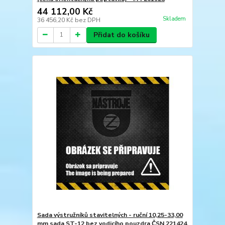
44 112,00 Kč
Skladem
36 456,20 Kč
bez DPH
Přidat do košíku
Sada výstružníků stavitelných - ruční 10,25-33,00
mm sada ST-12 bez vodicího pouzdra ČSN 221424