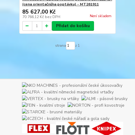
(cena orientační/na poptávku) - MT261911
85 627,00 Kč
Není skladem
70 766,12 Kč
bez DPH
Přidat do košíku
strana
z 1