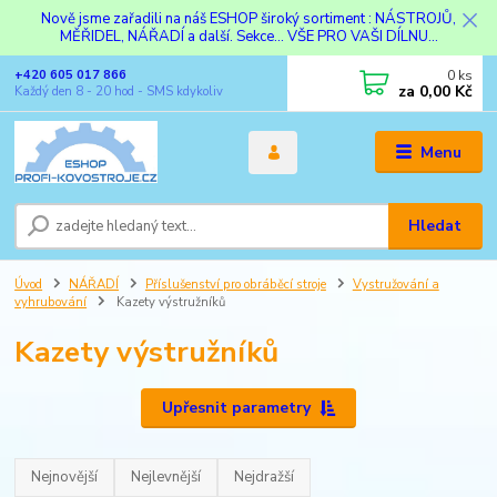
Nově jsme zařadili na náš ESHOP široký sortiment : NÁSTROJŮ,
MĚŘIDEL, NÁŘADÍ a další. Sekce... VŠE PRO VAŠI DÍLNU...
0
ks
+420 605 017 866
za
0,00 Kč
Každý den 8 - 20 hod - SMS kdykoliv
Menu
Hledat
Úvod
NÁŘADÍ
Příslušenství pro obráběcí stroje
Vystružování a
vyhrubování
Kazety výstružníků
Kazety výstružníků
Upřesnit parametry
Nejnovější
Nejlevnější
Nejdražší