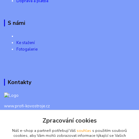
Doprava a platba
S námi
Ke stažení
Fotogalerie
Kontakty
www.profi-kovostroje.cz
Zpracování cookies
+420 605 017 866
Každý den 8 - 20 hod - SMS kdykoliv
Náš e-shop a partneři potřebují Váš
souhlas
s použitím souborů
cookies, aby Vám mohli zobrazovat informace týkající se Vašich