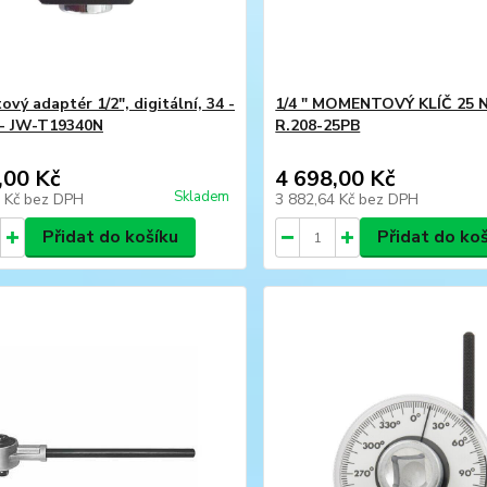
vý adaptér 1/2", digitální, 34 -
1/4 " MOMENTOVÝ KLÍČ 25 N
 - JW-T19340N
R.208-25PB
,00 Kč
4 698,00 Kč
Skladem
2 Kč
bez DPH
3 882,64 Kč
bez DPH
Přidat do košíku
Přidat do ko