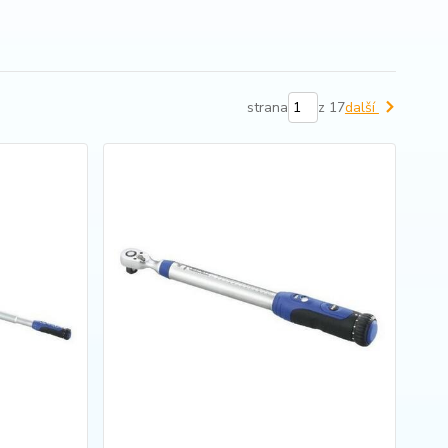
strana
z 17
další