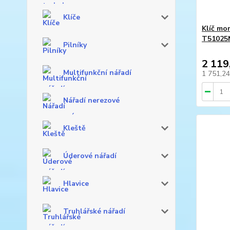
Klíče
Klíč mo
T51025
Pilníky
2 119
Multifunkční nářadí
1 751,2
Nářadí nerezové
Kleště
Úderové nářadí
Hlavice
Truhlářské nářadí