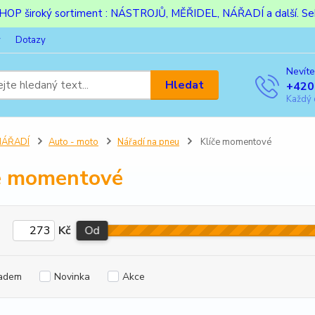
ESHOP široký sortiment : NÁSTROJŮ, MĚŘIDEL, NÁŘADÍ a další. Sek
y
Dotazy
Nevíte
Hledat
+420
Každý 
NÁŘADÍ
Auto - moto
Nářadí na pneu
Klíče momentové
e momentové
Kč
Od
adem
Novinka
Akce