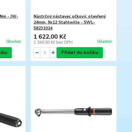
 Nm - JW-
Nástrčný nástavec očkový, otevřený
24mm, 9x12 Stahlwille - SWL-
58231024
1 622,00 Kč
Skladem
Skladem
1 340,50 Kč
bez DPH
šíku
Přidat do košíku