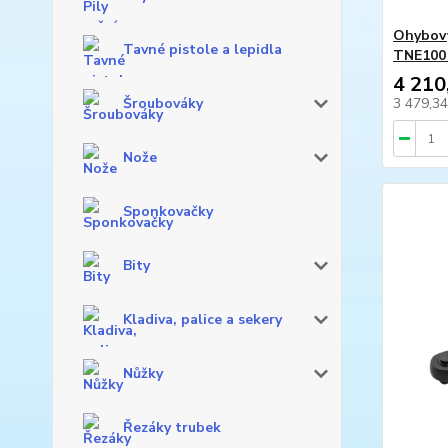
Ohybový
Tavné pistole a lepidla
TNE100
4 210
Šroubováky
3 479,3
Nože
Sponkovačky
Bity
Kladiva, palice a sekery
Nůžky
Řezáky trubek