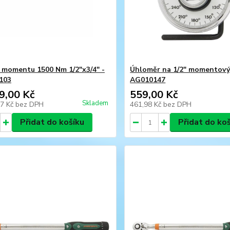
 momentu 1500 Nm 1/2"x3/4" -
Úhloměr na 1/2" momentový 
103
AG010147
9,00 Kč
559,00 Kč
Skladem
57 Kč
bez DPH
461,98 Kč
bez DPH
Přidat do košíku
Přidat do ko