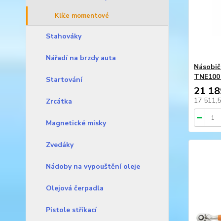
Klíče momentové
Stahováky
Nářadí na brzdy auta
Násobič
TNE100
Startování
21 18
17 511,
Zrcátka
Magnetické misky
Zvedáky
Nádoby na vypouštění oleje
Olejová čerpadla
Pistole stříkací