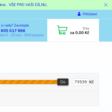
ce... VŠE PRO VAŠI DÍLNU...
Přihlášení
 si rady? Zavolejte.
0
ks
 605 017 866
za
0,00 Kč
den 8 - 20 hod - SMS kdykoliv
Do
Kč