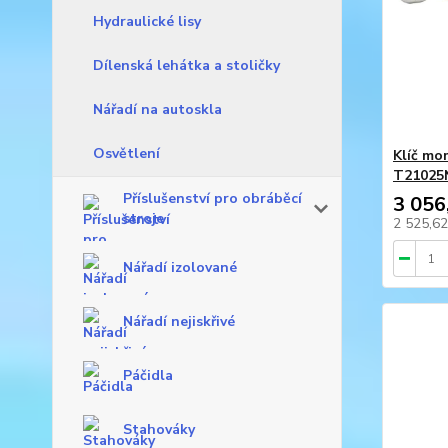
Hydraulické lisy
Dílenská lehátka a stoličky
Nářadí na autoskla
Osvětlení
Klíč mo
T21025
Příslušenství pro obráběcí
3 056
stroje
2 525,6
Nářadí izolované
Nářadí nejiskřivé
Páčidla
Stahováky