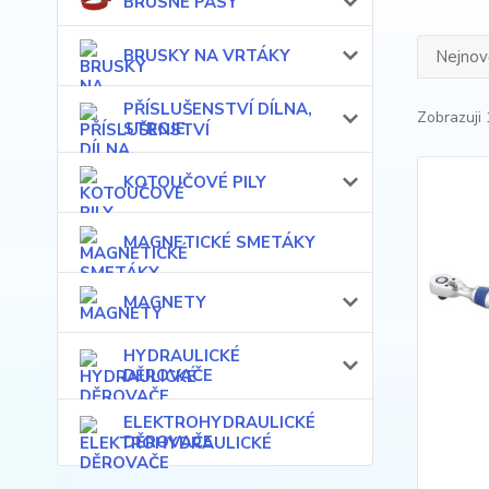
BRUSNÉ PÁSY
BRUSKY NA VRTÁKY
Nejnově
PŘÍSLUŠENSTVÍ DÍLNA,
Zobrazuji 
STROJE
KOTOUČOVÉ PILY
MAGNETICKÉ SMETÁKY
MAGNETY
HYDRAULICKÉ
DĚROVAČE
ELEKTROHYDRAULICKÉ
DĚROVAČE