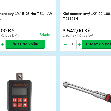
mentový 1/4" 5-25 Nm T51 - JW-
Klíč momentový 1/2" 20-100
N
T21101N
,00 Kč
3 542,00 Kč
Skladem
4 Kč
bez DPH
2 927,27 Kč
bez DPH
Přidat do košíku
Přidat do ko