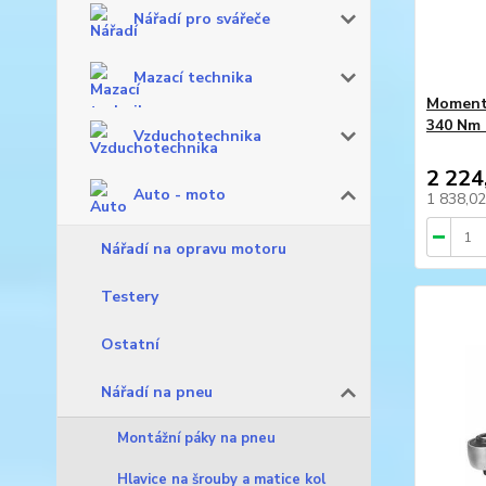
Nářadí pro svářeče
Mazací technika
Momento
340 Nm
Vzduchotechnika
2 224
Auto - moto
1 838,0
Nářadí na opravu motoru
Testery
Ostatní
Nářadí na pneu
Montážní páky na pneu
Hlavice na šrouby a matice kol