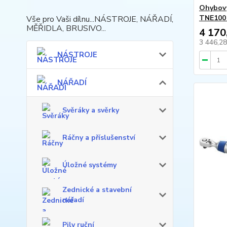
Ohybový
TNE100
Vše pro Vaši dílnu...NÁSTROJE, NÁŘADÍ,
MĚŘIDLA, BRUSIVO...
4 170
3 446,2
NÁSTROJE
NÁŘADÍ
Svěráky a svěrky
Ráčny a příslušenství
Úložné systémy
Zednické a stavební
nářadí
Pily ruční