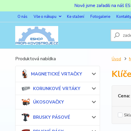
Nově jsme zařadili na náš 
O nás
Vše o nákupu
Ke stažení
Fotogalerie
Kontakt
Produktová nabídka
Úvod
Klíč
MAGNETICKÉ VRTAČKY
KORUNKOVÉ VRTÁKY
Cena:
ÚKOSOVAČKY
Skl
BRUSKY PÁSOVÉ