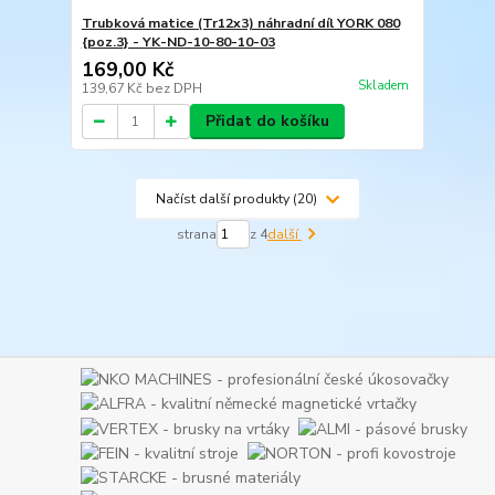
Trubková matice (Tr12x3) náhradní díl YORK 080
{poz.3} - YK-ND-10-80-10-03
169,00 Kč
Skladem
139,67 Kč
bez DPH
Přidat do košíku
Načíst další produkty (20)
strana
z 4
další