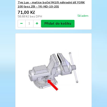
Typ Lux - matice boční (M10) náhradní díl YORK
100 {poz.25} - YK-ND-10-201
71,00 Kč
Skladem
58,68 Kč
bez DPH
Přidat do košíku