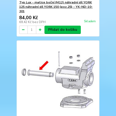
Typ Lux - matice boční (M12) náhradní díl YORK
125 náhradní díl YORK 150 {poz.25} - YK-ND-10-
301
84,00 Kč
Skladem
69,42 Kč
bez DPH
Přidat do košíku