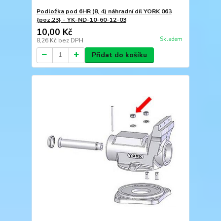
Podložka pod 6HR (8, 4) náhradní díl YORK 063
{poz.23} - YK-ND-10-60-12-03
10,00 Kč
Skladem
8,26 Kč
bez DPH
Přidat do košíku