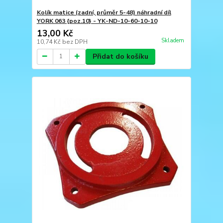
Kolík matice (zadní, průměr 5-48) náhradní díl
YORK 063 {poz.10} - YK-ND-10-60-10-10
13,00 Kč
Skladem
10,74 Kč
bez DPH
Přidat do košíku