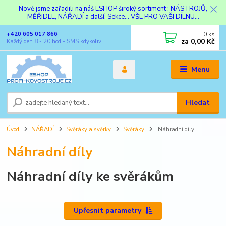
Nově jsme zařadili na náš ESHOP široký sortiment : NÁSTROJŮ,
MĚŘIDEL, NÁŘADÍ a další. Sekce... VŠE PRO VAŠI DÍLNU...
0
ks
+420 605 017 866
za
0,00 Kč
Každý den 8 - 20 hod - SMS kdykoliv
Menu
Hledat
Úvod
NÁŘADÍ
Svěráky a svěrky
Svěráky
Náhradní díly
Náhradní díly
Náhradní díly ke svěrákům
Upřesnit parametry