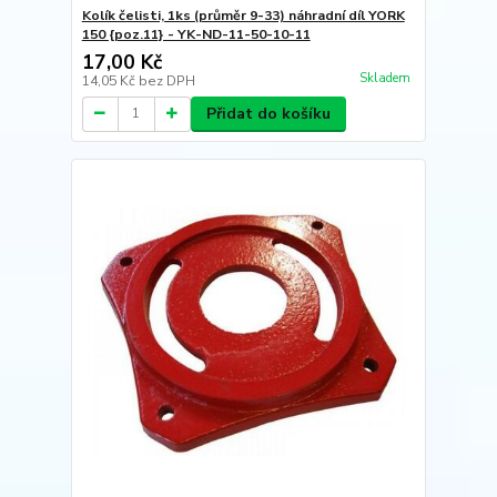
Kolík čelisti, 1ks (průměr 9-33) náhradní díl YORK
150 {poz.11} - YK-ND-11-50-10-11
17,00 Kč
Skladem
14,05 Kč
bez DPH
Přidat do košíku