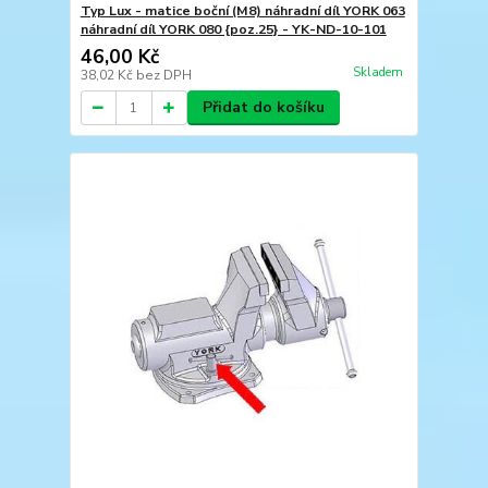
Typ Lux - matice boční (M8) náhradní díl YORK 063
náhradní díl YORK 080 {poz.25} - YK-ND-10-101
46,00 Kč
Skladem
38,02 Kč
bez DPH
Přidat do košíku