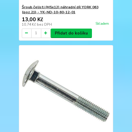
Šroub čelisti (M5x12) náhradní díl YORK 063
{poz.21} - YK-ND-10-60-12-01
13,00 Kč
Skladem
10,74 Kč
bez DPH
Přidat do košíku