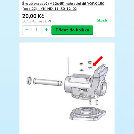
Šroub vratový (M12x45) náhradní díl YORK 150
{poz.22} - YK-ND-11-50-12-02
20,00 Kč
Skladem
16,53 Kč
bez DPH
Přidat do košíku