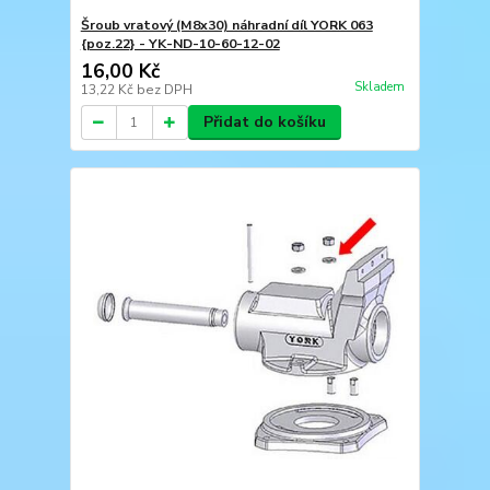
Šroub vratový (M8x30) náhradní díl YORK 063
{poz.22} - YK-ND-10-60-12-02
16,00 Kč
Skladem
13,22 Kč
bez DPH
Přidat do košíku