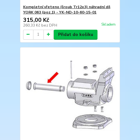
Kompletní vřeteno (šroub Tr12x3) náhradní díl
YORK 063 {poz.1} - YK-ND-10-60-15-01
315,00 Kč
Skladem
260,33 Kč
bez DPH
Přidat do košíku