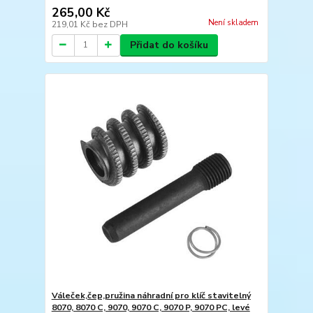
265,00 Kč
Není skladem
219,01 Kč
bez DPH
Přidat do košíku
Váleček,čep,pružina náhradní pro klíč stavitelný
8070, 8070 C, 9070, 9070 C, 9070 P, 9070 PC, levé