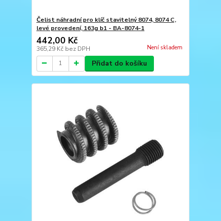
Čelist náhradní pro klíč stavitelný 8074, 8074 C,
levé provedení, 163g b1 - BA-8074-1
442,00 Kč
Není skladem
365,29 Kč
bez DPH
Přidat do košíku