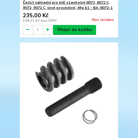
Čelist náhradní pro klíč stavitelný 8072, 8072 C,
9072, 9072 C, levé provedení, 49g b1 - BA-8072-1
235,00 Kč
Není skladem
194,21 Kč
bez DPH
Přidat do košíku