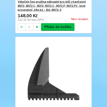
Váleček,čep,pružina náhradní pro klíč stavitelný
8072, 8072 C, 9072, 9072 C, 9072 P, 9072 PC, levé
provedení, 16g b1 - BA-8072-2
148,00 Kč
Není skladem
122,31 Kč
bez DPH
Přidat do košíku