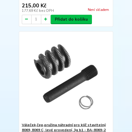
215,00 Kč
Není skladem
177,69 Kč
bez DPH
Přidat do košíku
Váleček,čep,pružina náhradní pro klíč stavitelný
8069, 8069 C, levé provedení, 3g b1 - BA-8069-2