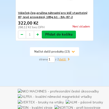
Váleček,čep,pružina náhradní pro klíč stavitelný
87, levé provedení, 185g b1 - BA-87-2
322,00 Kč
Není skladem
266,12 Kč
bez DPH
Přidat do košíku
Načíst další produkty (13)
strana
z 2
další