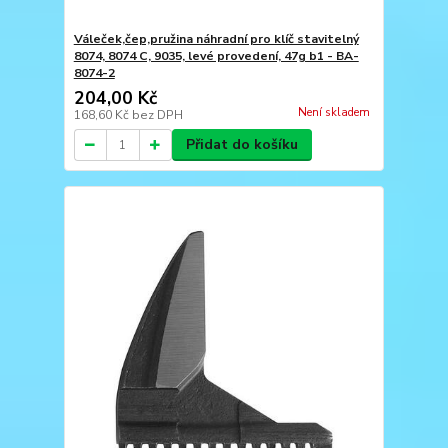
Váleček,čep,pružina náhradní pro klíč stavitelný
8074, 8074 C, 9035, levé provedení, 47g b1 - BA-
8074-2
204,00 Kč
Není skladem
168,60 Kč
bez DPH
Přidat do košíku