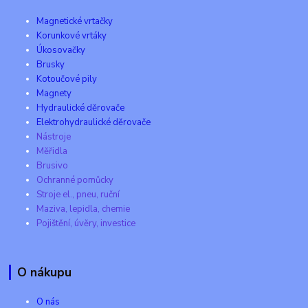
Magnetické vrtačky
Korunkové vrtáky
Úkosovačky
Brusky
Kotoučové pily
Magnety
Hydraulické děrovače
Elektrohydraulické děrovače
Nástroje
Měřidla
Brusivo
Ochranné pomůcky
Stroje el., pneu, ruční
Maziva, lepidla, chemie
Pojištění, úvěry, investice
O nákupu
O nás