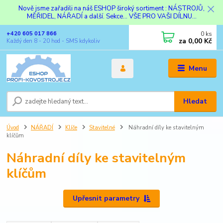
Nově jsme zařadili na náš ESHOP široký sortiment : NÁSTROJŮ,
MĚŘIDEL, NÁŘADÍ a další. Sekce... VŠE PRO VAŠI DÍLNU...
0
ks
+420 605 017 866
za
0,00 Kč
Každý den 8 - 20 hod - SMS kdykoliv
Menu
Hledat
Úvod
NÁŘADÍ
Klíče
Stavitelné
Náhradní díly ke stavitelným
klíčům
Náhradní díly ke stavitelným
klíčům
Upřesnit parametry