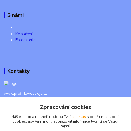
S námi
Ke stažení
Fotogalerie
Kontakty
www.profi-kovostroje.cz
Zpracování cookies
+420 605 017 866
Každý den 8 - 20 hod - SMS kdykoliv
Náš e-shop a partneři potřebují Váš
souhlas
s použitím souborů
cookies, aby Vám mohli zobrazovat informace týkající se Vašich
info@profi-kovostroje.cz
zájmů.