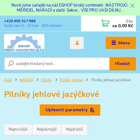
Nově jsme zařadili na náš ESHOP široký sortiment : NÁSTROJŮ,
MĚŘIDEL, NÁŘADÍ a další. Sekce... VŠE PRO VAŠI DÍLNU...
0
ks
+420 605 017 866
za
0,00 Kč
Každý den 8 - 20 hod - SMS kdykoliv
Menu
Hledat
Úvod
NÁŘADÍ
Pilníky
Pilníky jehlové
Pilníky jehlové jazýčkové
Pilníky jehlové jazýčkové
Upřesnit parametry
Nejnovější
Nejlevnější
Nejdražší