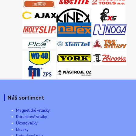
Náš sortiment
Magnetické vrtačky
Korunkové vrtáky
Úkosovačky
Brusky