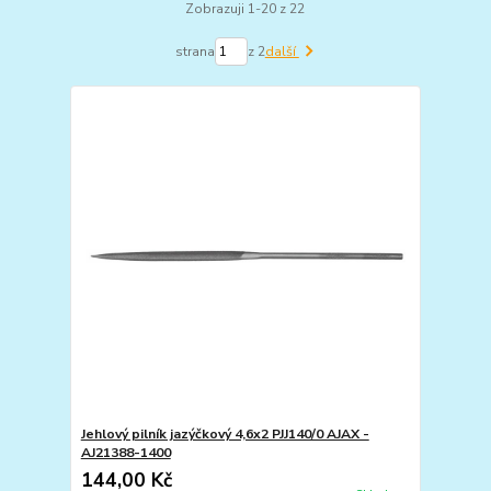
Zobrazuji 1-20 z 22
strana
z 2
další
Jehlový pilník jazýčkový 4,6x2 PJJ140/0 AJAX -
AJ21388-1400
144,00 Kč