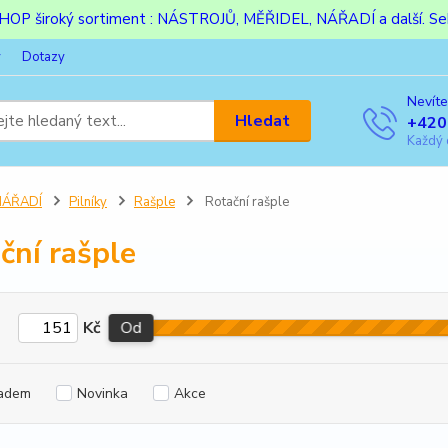
ESHOP široký sortiment : NÁSTROJŮ, MĚŘIDEL, NÁŘADÍ a další. Sek
y
Dotazy
Nevíte
Hledat
+420
Každý 
NÁŘADÍ
Pilníky
Rašple
Rotační rašple
ční rašple
Kč
Od
adem
Novinka
Akce