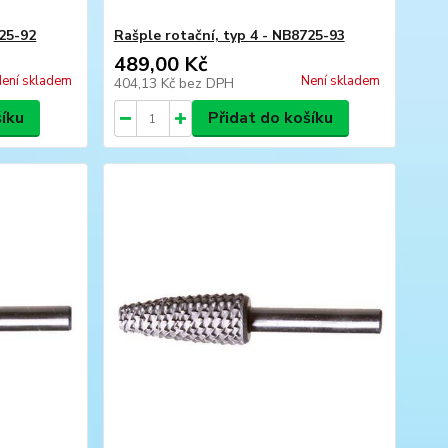
725-92
Rašple rotační, typ 4 - NB8725-93
489,00 Kč
ení skladem
Není skladem
404,13 Kč
bez DPH
šíku
Přidat do košíku