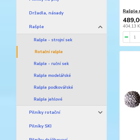
Rašple 
Držadla, násady
489,0
404,13 
Rašple
Rašple - strojní sek
Rotační rašple
Rašple - ruční sek
Rašple modelářské
Rašple podkovářské
Rašple jehlové
Pilníky rotační
Pilníky SKI
Pilníky drážkovací