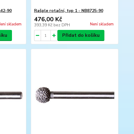
542-90
Rašple rotační, typ 1 - NB8725-90
476,00 Kč
ení skladem
Není skladem
393,39 Kč
bez DPH
šíku
Přidat do košíku