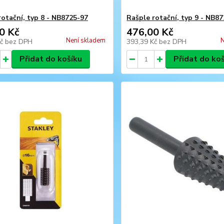
rotační, typ 8 - NB8725-97
Rašple rotační, typ 9 - NB8
0 Kč
476,00 Kč
Není skladem
N
Kč
bez DPH
393,39 Kč
bez DPH
Přidat do košíku
Přidat do ko