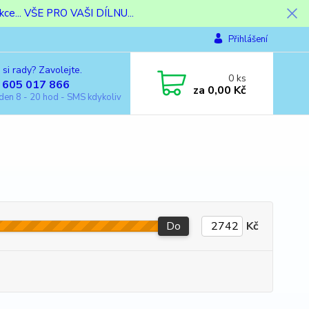
ce... VŠE PRO VAŠI DÍLNU...
Přihlášení
 si rady? Zavolejte.
0
ks
 605 017 866
za
0,00 Kč
den 8 - 20 hod - SMS kdykoliv
Do
Kč