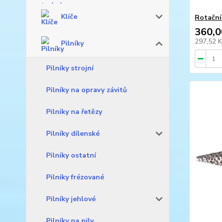
Klíče
Rotační
360,0
297,52 
Pilníky
Pilníky strojní
Pilníky na opravy závitů
Pilníky na řetězy
Pilníky dílenské
Pilníky ostatní
Pilníky frézované
Pilníky jehlové
Pilníky na pily