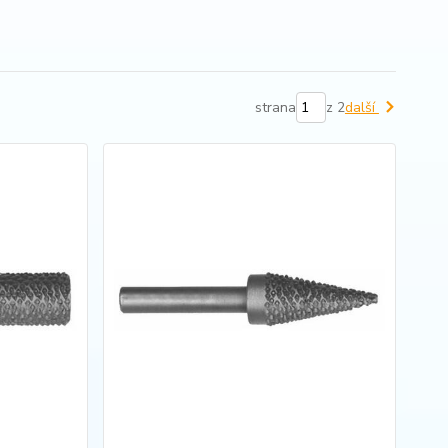
strana
z 2
další