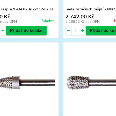
 rašple 9 AJAX - AJ22112-0709
Sada rotačních rašplí - NB8
0 Kč
2 742,00 Kč
Skladem
N
Kč
bez DPH
2 266,12 Kč
bez DPH
Přidat do košíku
Přidat do ko