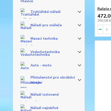
Rašple 
Truhlářské nářadí
472,0
390,08 
Nářadí pro svářeče
Mazací technika
Vzduchotechnika
Auto - moto
Příslušenství pro obráběcí
stroje
Nářadí izolované
Nářadí nejiskřivé