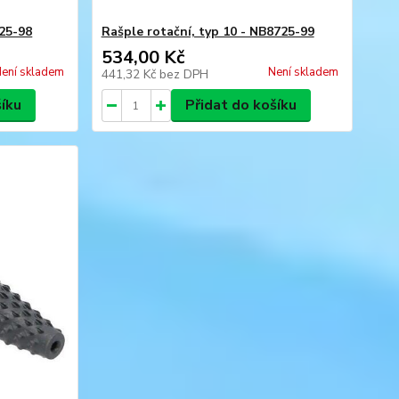
725-98
Rašple rotační, typ 10 - NB8725-99
534,00 Kč
ení skladem
Není skladem
441,32 Kč
bez DPH
šíku
Přidat do košíku