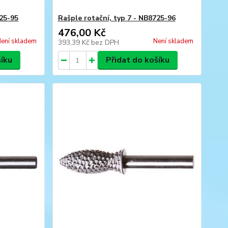
725-95
Rašple rotační, typ 7 - NB8725-96
476,00 Kč
ení skladem
Není skladem
393,39 Kč
bez DPH
šíku
Přidat do košíku