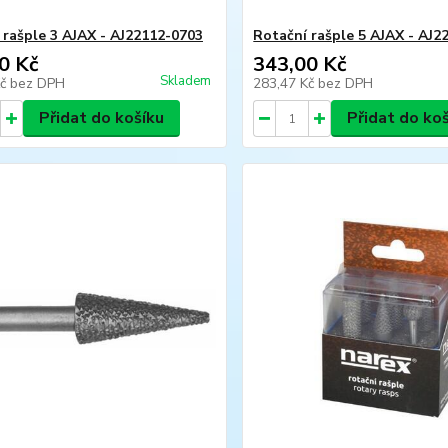
 rašple 3 AJAX - AJ22112-0703
Rotační rašple 5 AJAX - AJ2
0 Kč
343,00 Kč
Skladem
Kč
bez DPH
283,47 Kč
bez DPH
Přidat do košíku
Přidat do ko