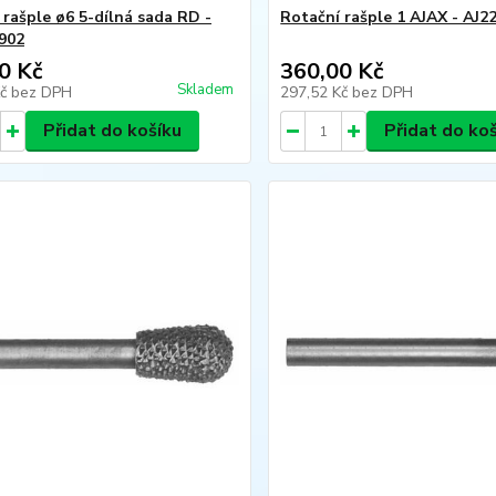
 rašple ø6 5-dílná sada RD -
Rotační rašple 1 AJAX - AJ2
902
0 Kč
360,00 Kč
Skladem
Kč
bez DPH
297,52 Kč
bez DPH
Přidat do košíku
Přidat do ko