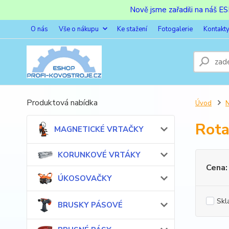
Nově jsme zařadili na náš 
O nás
Vše o nákupu
Ke stažení
Fotogalerie
Kontakt
Produktová nabídka
Úvod
Rota
MAGNETICKÉ VRTAČKY
KORUNKOVÉ VRTÁKY
Cena:
ÚKOSOVAČKY
Skl
BRUSKY PÁSOVÉ