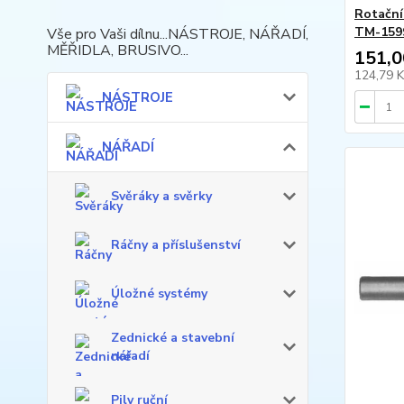
Rotační
TM-159
Vše pro Vaši dílnu...NÁSTROJE, NÁŘADÍ,
MĚŘIDLA, BRUSIVO...
151,0
124,79 
NÁSTROJE
NÁŘADÍ
Svěráky a svěrky
Ráčny a příslušenství
Úložné systémy
Zednické a stavební
nářadí
Pily ruční