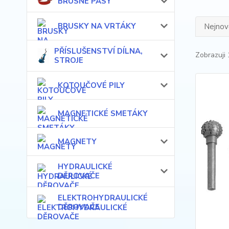
BRUSNÉ PÁSY
BRUSKY NA VRTÁKY
Nejnově
PŘÍSLUŠENSTVÍ DÍLNA,
Zobrazuji 
STROJE
KOTOUČOVÉ PILY
MAGNETICKÉ SMETÁKY
MAGNETY
HYDRAULICKÉ
DĚROVAČE
ELEKTROHYDRAULICKÉ
DĚROVAČE