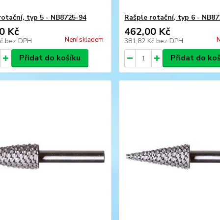
rotační, typ 5 - NB8725-94
Rašple rotační, typ 6 - NB8
0 Kč
462,00 Kč
Není skladem
N
Kč
bez DPH
381,82 Kč
bez DPH
Přidat do košíku
Přidat do ko