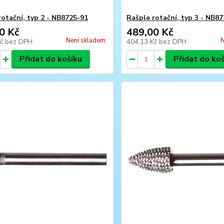
rotační, typ 2 - NB8725-91
Rašple rotační, typ 3 - NB8
0 Kč
489,00 Kč
Není skladem
N
Kč
bez DPH
404,13 Kč
bez DPH
Přidat do košíku
Přidat do ko