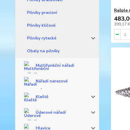
Rašple 
Pilníky precizní
483,0
399,17 
Pilníky klíčové
Pilníky rytecké
Obaly na pilníky
Multifunkční nářadí
Nářadí nerezové
Kleště
Úderové nářadí
Hlavice