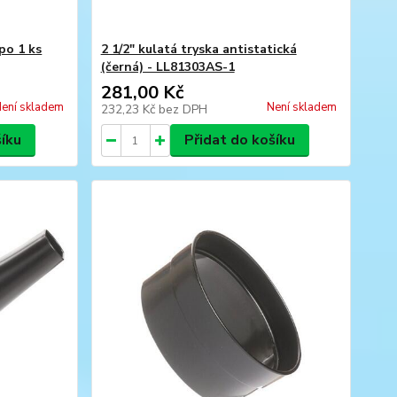
po 1 ks
2 1/2" kulatá tryska antistatická
(černá) - LL81303AS-1
281,00 Kč
ení skladem
Není skladem
232,23 Kč
bez DPH
šíku
Přidat do košíku