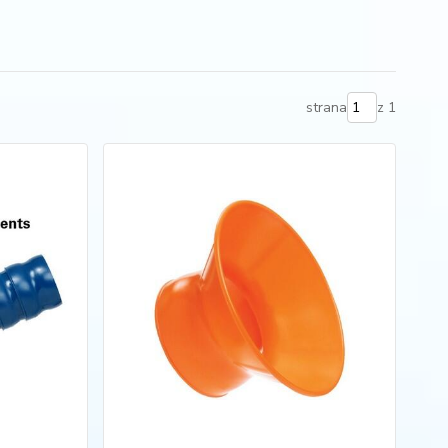
strana
z 1