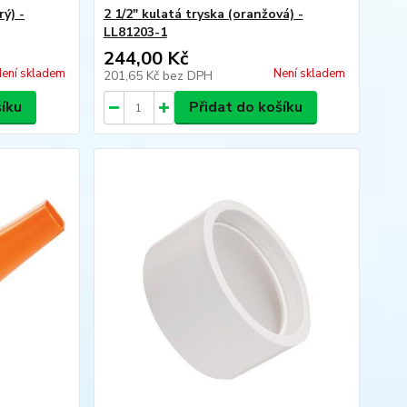
ý) -
2 1/2" kulatá tryska (oranžová) -
LL81203-1
244,00 Kč
ení skladem
Není skladem
201,65 Kč
bez DPH
šíku
Přidat do košíku