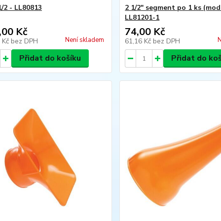
1/2 - LL80813
2 1/2" segment po 1 ks (modr
LL81201-1
,00 Kč
74,00 Kč
Není skladem
N
1 Kč
bez DPH
61,16 Kč
bez DPH
Přidat do košíku
Přidat do ko