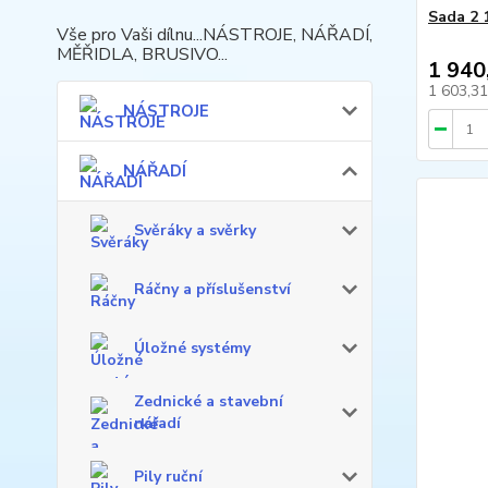
Sada 2 
Vše pro Vaši dílnu...NÁSTROJE, NÁŘADÍ,
MĚŘIDLA, BRUSIVO...
1 940
1 603,3
NÁSTROJE
NÁŘADÍ
Svěráky a svěrky
Ráčny a příslušenství
Úložné systémy
Zednické a stavební
nářadí
Pily ruční