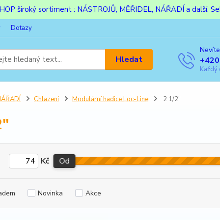
ESHOP široký sortiment : NÁSTROJŮ, MĚŘIDEL, NÁŘADÍ a další. Sek
y
Dotazy
Nevíte
Hledat
+420
Každý 
NÁŘADÍ
Chlazení
Modulární hadice Loc-Line
2 1/2"
2"
Kč
Od
adem
Novinka
Akce