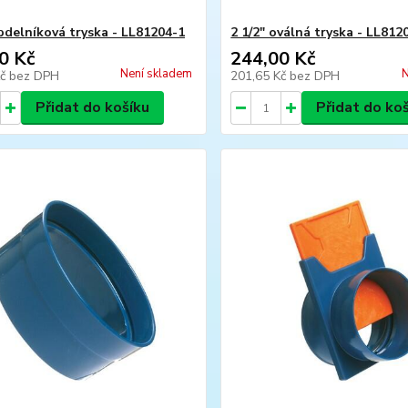
obdelníková tryska - LL81204-1
2 1/2" oválná tryska - LL812
0 Kč
244,00 Kč
Není skladem
N
Kč
bez DPH
201,65 Kč
bez DPH
Přidat do košíku
Přidat do ko