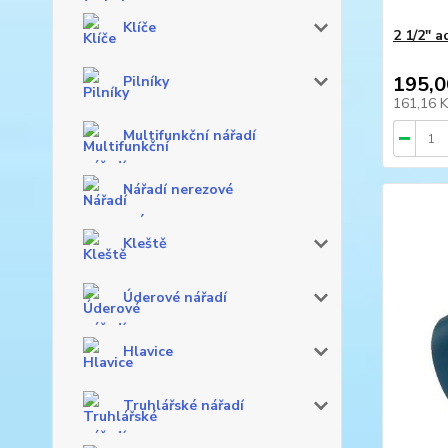
Klíče
2 1/2" 
195,0
Pilníky
161,16 
Multifunkční nářadí
Nářadí nerezové
Kleště
Úderové nářadí
Hlavice
Truhlářské nářadí