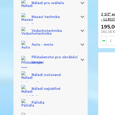
Nářadí pro svářeče
2 1/2" 
Mazací technika
- LL812
195,0
Vzduchotechnika
161,16 
Auto - moto
Příslušenství pro obráběcí
stroje
Nářadí izolované
Nářadí nejiskřivé
Páčidla