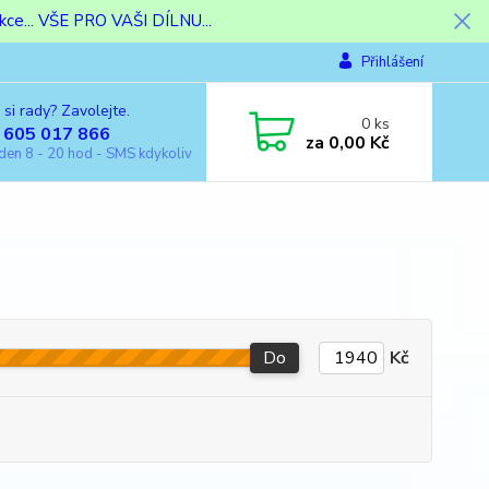
ce... VŠE PRO VAŠI DÍLNU...
Přihlášení
 si rady? Zavolejte.
0
ks
 605 017 866
za
0,00 Kč
den 8 - 20 hod - SMS kdykoliv
Do
Kč