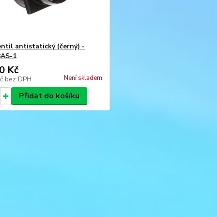
entil antistatický (černý) -
8AS-1
0 Kč
Není skladem
Kč
bez DPH
Přidat do košíku