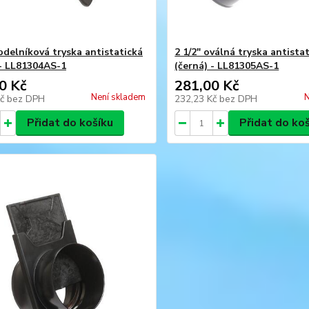
obdelníková tryska antistatická
2 1/2" oválná tryska antista
 - LL81304AS-1
(černá) - LL81305AS-1
0 Kč
281,00 Kč
Není skladem
N
Kč
bez DPH
232,23 Kč
bez DPH
Přidat do košíku
Přidat do ko