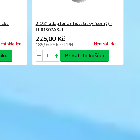
tická
2 1/2" adaptér antistatický (černý) -
LL81307AS-1
225,00 Kč
ení skladem
Není skladem
185,95 Kč
bez DPH
šíku
Přidat do košíku