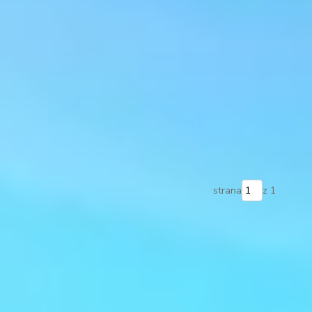
strana
z 1