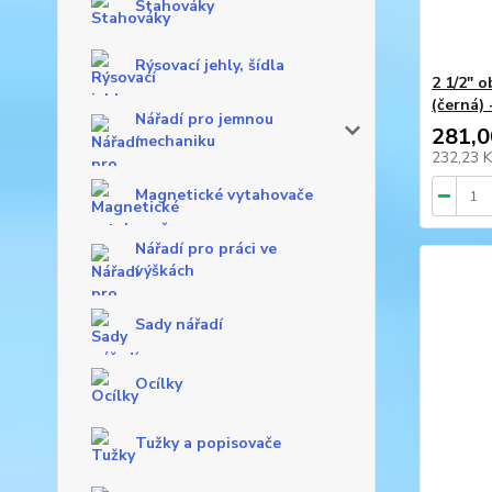
Stahováky
Rýsovací jehly, šídla
2 1/2" 
(černá)
Nářadí pro jemnou
281,0
mechaniku
232,23 
Magnetické vytahovače
Nářadí pro práci ve
výškách
Sady nářadí
Ocílky
Tužky a popisovače