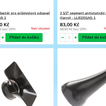
adaptér pro průmyslový odsavač
2 1/2" segment antistatický 
10-1
(černý) - LL81301AS-1
0 Kč
83,00 Kč
Není skladem
N
Kč
bez DPH
68,60 Kč
bez DPH
Přidat do košíku
Přidat do ko