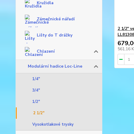
Kružidla
Zámečnické nářadí
2 1/2" v
LL8130
Lišty do T drážky
679,0
561,16 
Chlazení
Modulární hadice Loc-Line
1/4"
3/4"
1/2"
2 1/2"
Vysokotlakové trysky