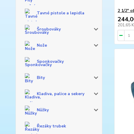
2 1/2" 
Tavné pistole a lepidla
244,0
201,65 
Šroubováky
Nože
Sponkovačky
Bity
Kladiva, palice a sekery
Nůžky
Řezáky trubek