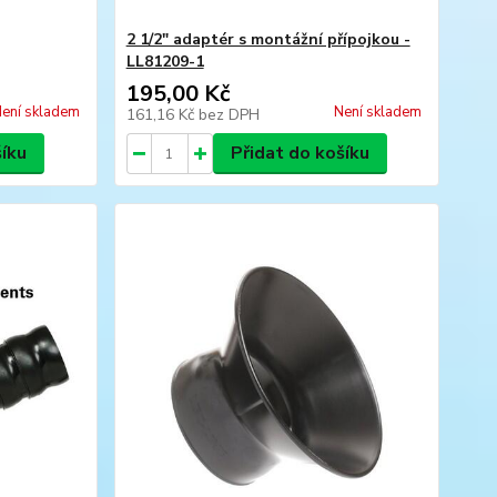
2 1/2" adaptér s montážní přípojkou -
LL81209-1
195,00 Kč
ení skladem
Není skladem
161,16 Kč
bez DPH
šíku
Přidat do košíku