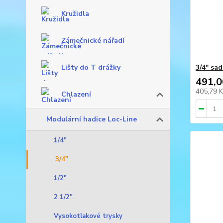
Kružidla
Zámečnické nářadí
Lišty do T drážky
3/4" sa
491,0
405,79 
Chlazení
Modulární hadice Loc-Line
1/4"
3/4"
1/2"
2 1/2"
Vysokotlakové trysky