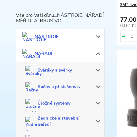
3/4" sv
Vše pro Vaši dílnu...NÁSTROJE, NÁŘADÍ,
77,00
MĚŘIDLA, BRUSIVO...
63,64 K
NÁSTROJE
NÁŘADÍ
Svěráky a svěrky
Ráčny a příslušenství
Úložné systémy
Zednické a stavební
nářadí