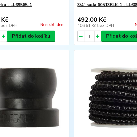
orka - LL69565-1
3/4" sada 60513BLK-1 - LL6
 Kč
492,00 Kč
Není skladem
N
č
bez DPH
406,61 Kč
bez DPH
Přidat do košíku
Přidat do ko