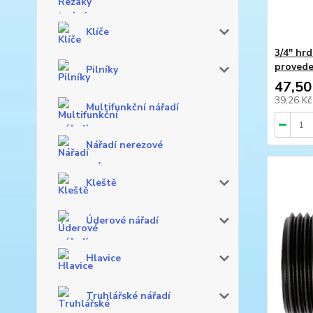
Klíče
3/4" hrd
provede
Pilníky
47,50
39,26 K
Multifunkční nářadí
Nářadí nerezové
Kleště
Úderové nářadí
Hlavice
Truhlářské nářadí