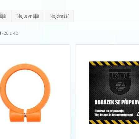
jší
Nejlevnější
Nejdražší
1-20 z 40