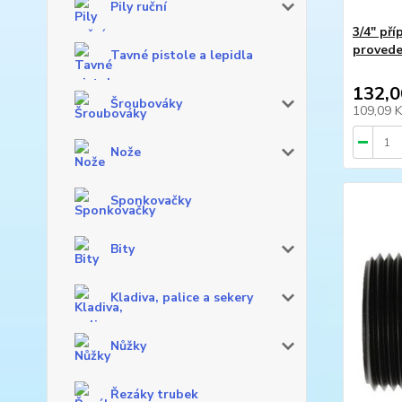
Pily ruční
3/4" pří
provede
Tavné pistole a lepidla
132,0
Šroubováky
109,09 
Nože
Sponkovačky
Bity
Kladiva, palice a sekery
Nůžky
Řezáky trubek