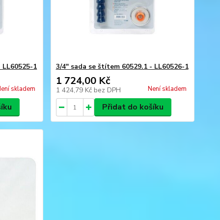
- LL60525-1
3/4" sada se štítem 60529.1 - LL60526-1
1 724,00 Kč
ení skladem
Není skladem
1 424,79 Kč
bez DPH
šíku
Přidat do košíku