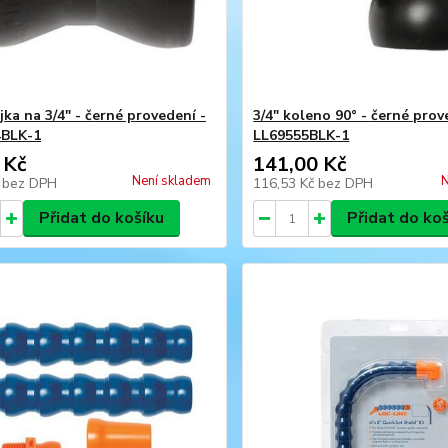
jka na 3/4" - černé provedení -
3/4" koleno 90° - černé prov
4BLK-1
LL69555BLK-1
 Kč
141,00 Kč
Není skladem
N
č
bez DPH
116,53 Kč
bez DPH
Přidat do košíku
Přidat do ko