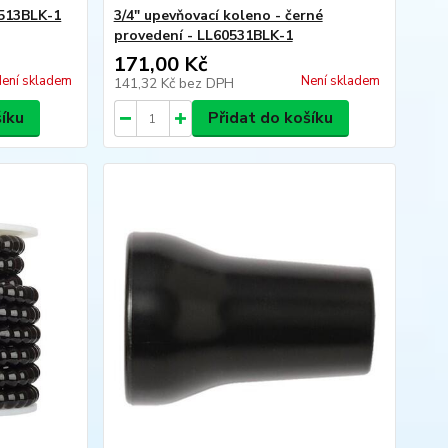
0513BLK-1
3/4" upevňovací koleno - černé
provedení - LL60531BLK-1
171,00 Kč
ení skladem
Není skladem
141,32 Kč
bez DPH
šíku
Přidat do košíku