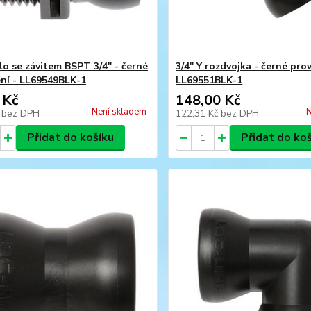
lo se závitem BSPT 3/4" - černé
3/4" Y rozdvojka - černé pro
ní - LL69549BLK-1
LL69551BLK-1
 Kč
148,00 Kč
Není skladem
N
č
bez DPH
122,31 Kč
bez DPH
Přidat do košíku
Přidat do ko