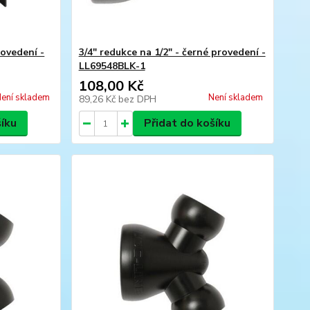
rovedení -
3/4" redukce na 1/2" - černé provedení -
LL69548BLK-1
108,00 Kč
ení skladem
Není skladem
89,26 Kč
bez DPH
šíku
Přidat do košíku