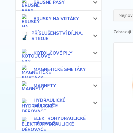
BRUSNÉ PÁSY
Nejnově
BRUSKY NA VRTÁKY
Zobrazuji 
PŘÍSLUŠENSTVÍ DÍLNA,
STROJE
KOTOUČOVÉ PILY
MAGNETICKÉ SMETÁKY
MAGNETY
HYDRAULICKÉ
DĚROVAČE
ELEKTROHYDRAULICKÉ
DĚROVAČE