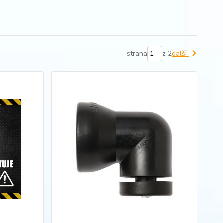
strana
z 2
další