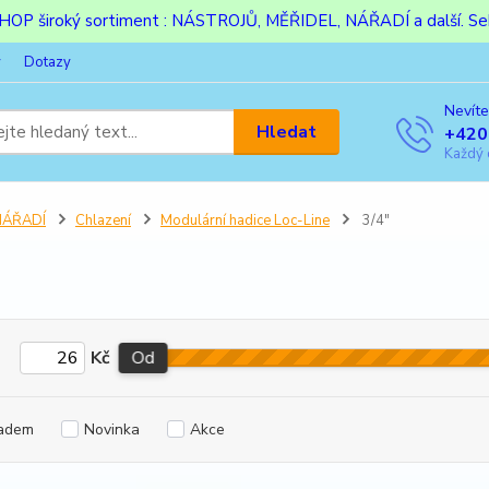
ESHOP široký sortiment : NÁSTROJŮ, MĚŘIDEL, NÁŘADÍ a další. Sek
y
Dotazy
Nevíte
Hledat
+420
Každý 
NÁŘADÍ
Chlazení
Modulární hadice Loc-Line
3/4"
Kč
Od
adem
Novinka
Akce