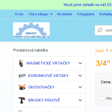
Nově jsme zařadili na náš 
O nás
Vše o nákupu
Ke stažení
Fotogalerie
Kontakt
Produktová nabídka
Úvod
3/4"
MAGNETICKÉ VRTAČKY
KORUNKOVÉ VRTÁKY
Cena:
ÚKOSOVAČKY
Skl
BRUSKY PÁSOVÉ