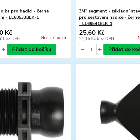
pojka pro hadici - černé
3/4" segment - základní stav
ní - LL60533BLK-1
pro sestavení hadice - čern
- LL69541BLK-1
0 Kč
25,60 Kč
Není skladem
N
Kč
bez DPH
21,16 Kč
bez DPH
Přidat do košíku
Přidat do ko