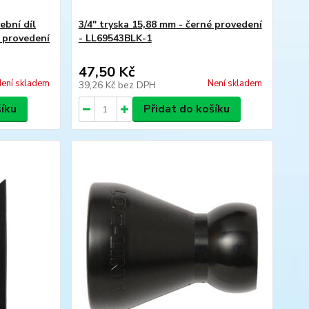
ební díl
3/4" tryska 15,88 mm - černé provedení
é provedení
- LL69543BLK-1
47,50 Kč
ení skladem
Není skladem
39,26 Kč
bez DPH
šíku
Přidat do košíku