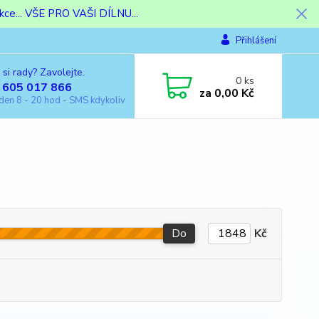
ce... VŠE PRO VAŠI DÍLNU...
Přihlášení
 si rady? Zavolejte.
0
ks
 605 017 866
za
0,00 Kč
den 8 - 20 hod - SMS kdykoliv
Do
Kč