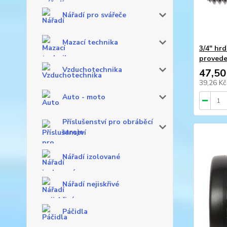
Nářadí pro svářeče
Mazací technika
3/4" hrd
provede
Vzduchotechnika
47,50
39,26 K
Auto - moto
Příslušenství pro obráběcí
stroje
Nářadí izolované
Nářadí nejiskřivé
Páčidla