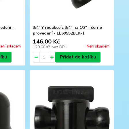
vedení -
3/4" Y redukce z 3/4" na 1/2" - černé
provedení - LL69552BLK-1
146,00 Kč
ení skladem
Není skladem
120,66 Kč
bez DPH
šíku
Přidat do košíku