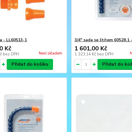
da - LL60513-1
3/4" sada se štítem 60528.1 
0 Kč
1 601,00 Kč
Není skladem
N
Kč
bez DPH
1 323,14 Kč
bez DPH
Přidat do košíku
Přidat do ko