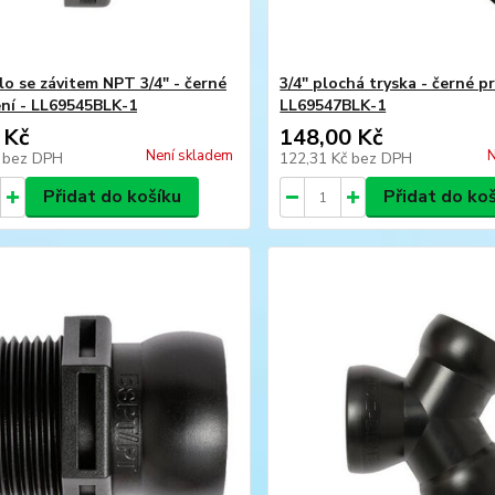
lo se závitem NPT 3/4" - černé
3/4" plochá tryska - černé p
ní - LL69545BLK-1
LL69547BLK-1
 Kč
148,00 Kč
Není skladem
N
č
bez DPH
122,31 Kč
bez DPH
Přidat do košíku
Přidat do ko