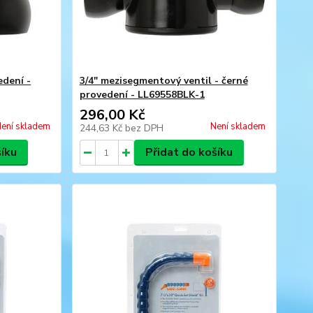
edení -
3/4" mezisegmentový ventil - černé
provedení - LL69558BLK-1
296,00 Kč
ení skladem
Není skladem
244,63 Kč
bez DPH
šíku
Přidat do košíku