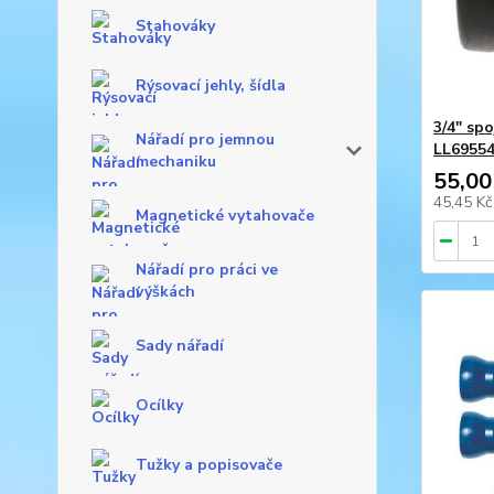
Stahováky
Rýsovací jehly, šídla
3/4" spo
Nářadí pro jemnou
LL6955
mechaniku
55,00
45,45 K
Magnetické vytahovače
Nářadí pro práci ve
výškách
Sady nářadí
Ocílky
Tužky a popisovače