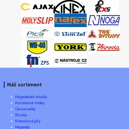
Náš sortiment
Magnetické vrtačky
Korunkové vrtáky
Úkosovačky
Brusky
Kotoučové pily
Magnety