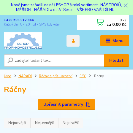
Nově jsme zařadili na náš ESHOP široký sortiment : NÁSTROJŮ,
MĚŘIDEL, NÁŘADÍ a další. Sekce... VŠE PRO VAŠI DÍLNU...
0
ks
+420 605 017 866
za
0,00 Kč
Každý den 8 - 20 hod - SMS kdykoliv
Menu
Hledat
Úvod
NÁŘADÍ
Ráčny a příslušenství
3/8”
Ráčny
Ráčny
Upřesnit parametry
Nejnovější
Nejlevnější
Nejdražší