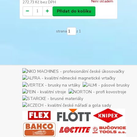
Není skladem
272,73 Kč
bez DPH
Přidat do košíku
strana
z 1