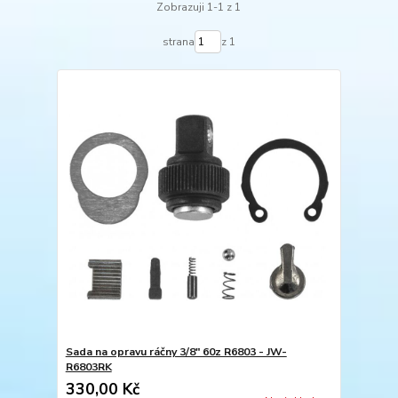
Zobrazuji 1-1 z 1
strana
z 1
Sada na opravu ráčny 3/8" 60z R6803 - JW-
R6803RK
330,00 Kč