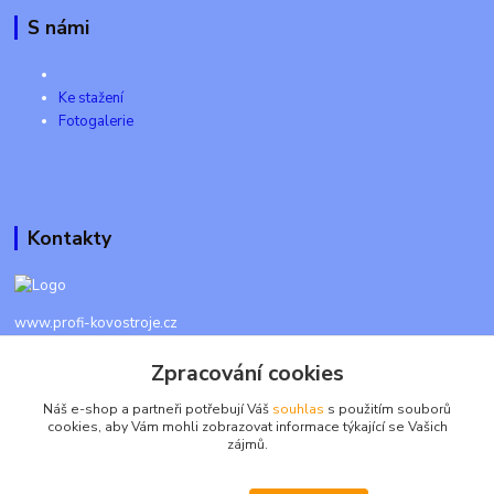
S námi
Ke stažení
Fotogalerie
Kontakty
www.profi-kovostroje.cz
Zpracování cookies
+420 605 017 866
Každý den 8 - 20 hod - SMS kdykoliv
Náš e-shop a partneři potřebují Váš
souhlas
s použitím souborů
cookies, aby Vám mohli zobrazovat informace týkající se Vašich
info@profi-kovostroje.cz
zájmů.