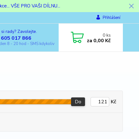
ce... VŠE PRO VAŠI DÍLNU...
Přihlášení
 si rady? Zavolejte.
0
ks
 605 017 866
za
0,00 Kč
den 8 - 20 hod - SMS kdykoliv
Do
Kč