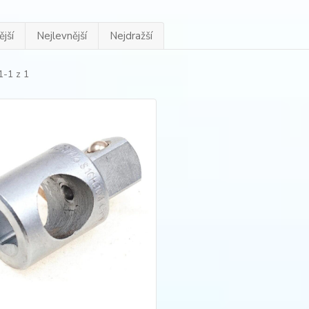
jší
Nejlevnější
Nejdražší
1-1 z 1