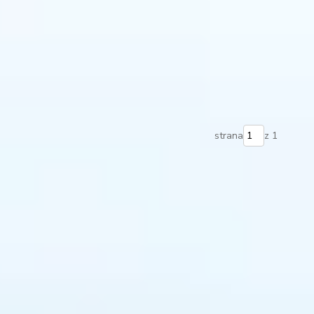
strana
z 1