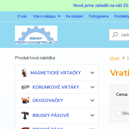
Nově jsme zařadili na náš 
O nás
Vše o nákupu
Ke stažení
Fotogalerie
Kontakt
Produktová nabídka
Úvod
Vrat
MAGNETICKÉ VRTAČKY
KORUNKOVÉ VRTÁKY
Cena:
ÚKOSOVAČKY
Skl
BRUSKY PÁSOVÉ