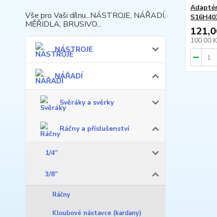
Adaptér 
Vše pro Vaši dílnu...NÁSTROJE, NÁŘADÍ,
S16H40
MĚŘIDLA, BRUSIVO...
121,0
100,00 
NÁSTROJE
NÁŘADÍ
Svěráky a svěrky
Ráčny a příslušenství
1/4”
3/8”
Ráčny
Kloubové nástavce (kardany)