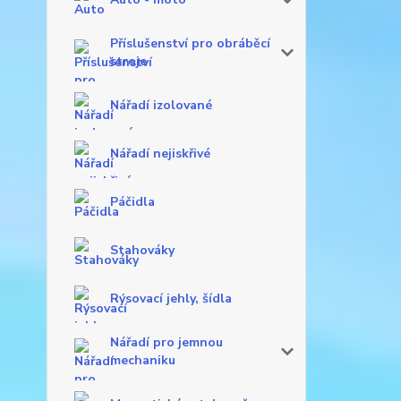
Příslušenství pro obráběcí
stroje
Nářadí izolované
Nářadí nejiskřivé
Páčidla
Stahováky
Rýsovací jehly, šídla
Nářadí pro jemnou
mechaniku