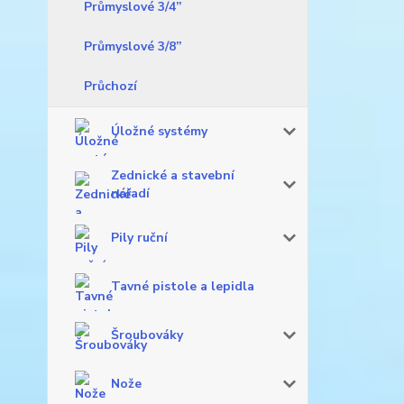
Průmyslové 3/4”
Průmyslové 3/8”
Průchozí
Úložné systémy
Zednické a stavební
nářadí
Pily ruční
Tavné pistole a lepidla
Šroubováky
Nože