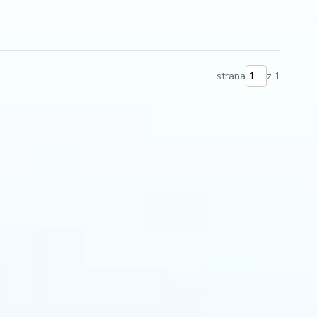
strana
z 1