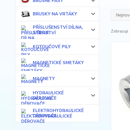
BRUSNÉ PÁSY
BRUSKY NA VRTÁKY
Nejnově
PŘÍSLUŠENSTVÍ DÍLNA,
Zobrazuji 
STROJE
KOTOUČOVÉ PILY
MAGNETICKÉ SMETÁKY
MAGNETY
HYDRAULICKÉ
DĚROVAČE
ELEKTROHYDRAULICKÉ
DĚROVAČE