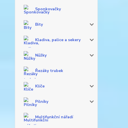
Sponkovačky
Bity
Kladiva, palice a sekery
Nůžky
Řezáky trubek
Klíče
Pilníky
Multifunkční nářadí