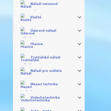
Nářadí nerezové
Kleště
Úderové nářadí
Hlavice
Truhlářské nářadí
Nářadí pro svářeče
Mazací technika
Vzduchotechnika
Auto - moto