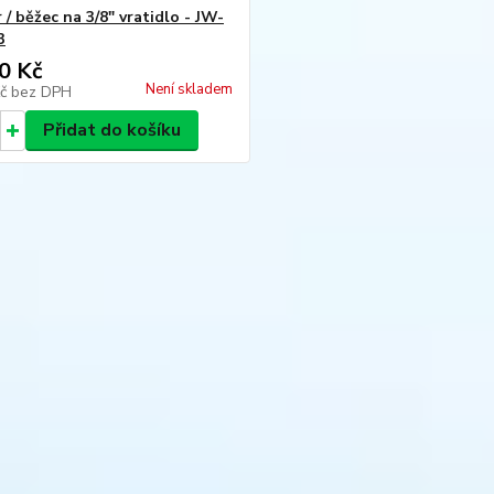
/ běžec na 3/8" vratidlo - JW-
3
0 Kč
Není skladem
Kč
bez DPH
Přidat do košíku