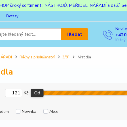
ESHOP široký sortiment : NÁSTROJŮ, MĚŘIDEL, NÁŘADÍ a další. Sek
y
Dotazy
Nevíte
Hledat
+420
Každý 
NÁŘADÍ
Ráčny a příslušenství
3/8”
Vratidla
idla
Kč
Od
adem
Novinka
Akce