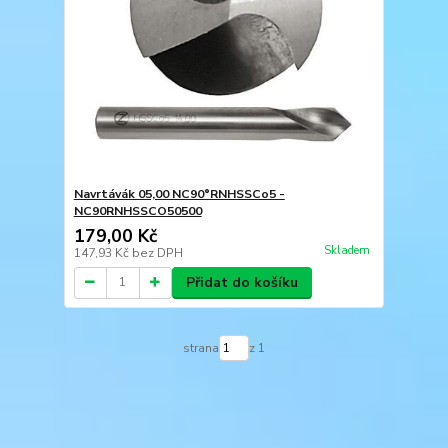
Navrtávák 05,00 NC90°RNHSSCo5 -
NC90RNHSSCO50500
179,00 Kč
Skladem
147,93 Kč
bez DPH
Přidat do košíku
strana
z 1