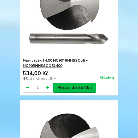
Navrtávák 14,00 NC90°RNHSSCo5 -
NC90RNHSSCO51400
534,00 Kč
Skladem
441,32 Kč
bez DPH
Přidat do košíku