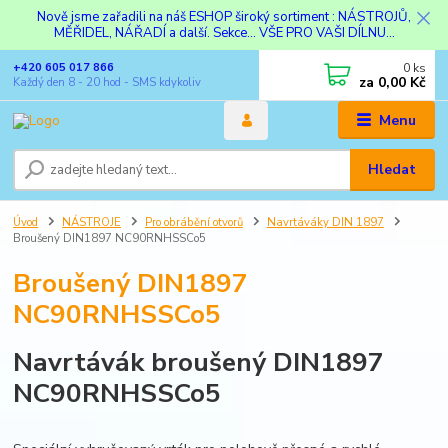
Nově jsme zařadili na náš ESHOP široký sortiment : NÁSTROJŮ,
MĚŘIDEL, NÁŘADÍ a další. Sekce... VŠE PRO VAŠI DÍLNU...
0
ks
+420 605 017 866
za
0,00 Kč
Každý den 8 - 20 hod - SMS kdykoliv
Menu
Hledat
Úvod
NÁSTROJE
Pro obrábění otvorů
Navrtáváky DIN 1897
Broušený DIN1897 NC90RNHSSCo5
Broušený DIN1897
NC90RNHSSCo5
Navrtávák broušený DIN1897
NC90RNHSSCo5