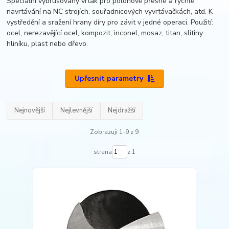
Speciální vybrušovaný vrták pro polohově přesné a rychlé
navrtávání na NC strojích, souřadnicových vyvrtávačkách, atd. K
vystředění a sražení hrany díry pro závit v jedné operaci. Použití:
ocel, nerezavějící ocel, kompozit, inconel, mosaz, titan, slitiny
hliníku, plast nebo dřevo.
Upřesnit parametry
Nejnovější
Nejlevnější
Nejdražší
Zobrazuji 1-9 z 9
strana
z 1