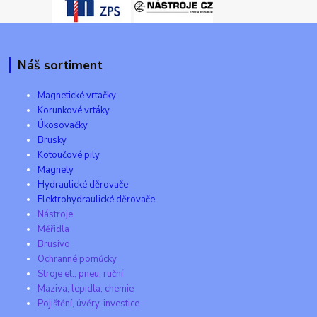
Náš sortiment
Magnetické vrtačky
Korunkové vrtáky
Úkosovačky
Brusky
Kotoučové pily
Magnety
Hydraulické děrovače
Elektrohydraulické děrovače
Nástroje
Měřidla
Brusivo
Ochranné pomůcky
Stroje el., pneu, ruční
Maziva, lepidla, chemie
Pojištění, úvěry, investice